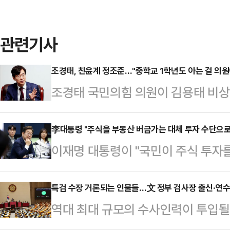
관련기사
조경태, 친윤계 정조준…"중학교 1학년도 아는 걸 의원
조경태 국민의힘 의원이 김용태 비상
추진에 반발하는 친윤(윤석열)계 의원
가 과연 중학교 1학년 수준은 되는지
李대통령 "주식을 부동산 버금가는 대체 투자 수단으로
이재명 대통령이 "국민이 주식 투자를
태 의원은 11일 CBS라디오 '뉴스쇼
있게, 부동산에 버금가는 대체 투자 
는 중학교 1학년 학생에게 비상계엄
울 것이고 대한민국 경제 전체가 선순
특검 수장 거론되는 인물들…文 정부 검사장 출신·연수
것은 전쟁이라든지 비상사태 때 대통령
역대 최대 규모의 수사인력이 투입될
일 한국거래소 시장감시위원회를 방문
비상계엄은 평화로운 시기에 대통령
특검법·채 상병 특검법)'이 이재명 