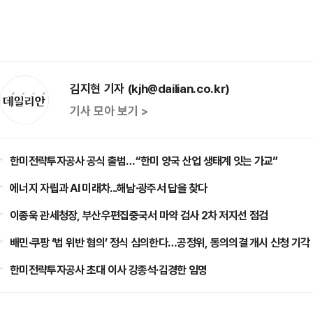
김지현 기자 (kjh@dailian.co.kr)
기사 모아 보기 >
한미전략투자공사 공식 출범…“한미 양국 산업 생태계 잇는 가교”
에너지 자립과 AI 미래차...해남·광주서 답을 찾다
이종욱 관세청장, 부산우편집중국서 마약 검사 2차 저지선 점검
배민·쿠팡 ‘법 위반 혐의’ 정식 심의한다…공정위, 동의의결 개시 신청 기각
한미전략투자공사 초대 이사 강종석·김경한 임명