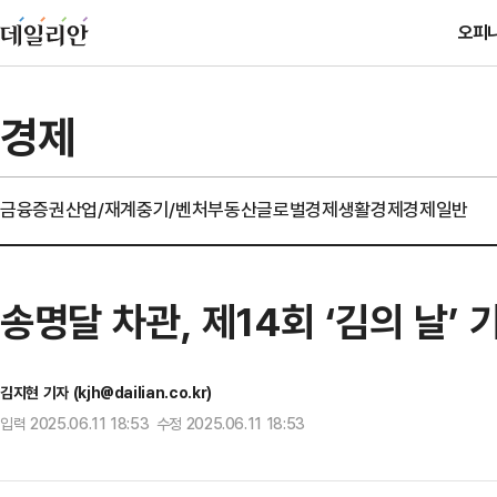
오피
경제
금융
증권
산업/재계
중기/벤처
부동산
글로벌경제
생활경제
경제일반
송명달 차관, 제14회 ‘김의 날’
김지현 기자 (kjh@dailian.co.kr)
입력 2025.06.11 18:53 수정 2025.06.11 18:53