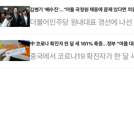
다.이 대통령은 "그 핵심 축에 증권
했다.앞서 김용태 …
에 돌입했다. 하마평에는 문재인 정부
김병기 '배수진'…"아들 국정원 채용에 문제 있다면 의
은 주식시장"이라고 강조했다.이 대
더불어민주당 원내대표 경선에 나선
대생·사법연수원 20기대' 인물 다수
관련해 "지금은 우량주 장기 투자도 
논란과 관련해 "(문제가 있다면) 
검을 이끌 수장으로 김양수 법무법인 
이라느니, 인수합병…
다"고 밝혔다.김병기 의원은 과거 
中 코로나 확진자 한 달 새 161% 폭증…정부 “여름 
이정수 중앙N남부 법률사무소 대표변호
중국에서 코로나19 확진자가 한 달 
사했다는 의혹 제기가 이어지자 11
인 JKL파트너스 대표변호사(56·연
보이자 국내 방역당국이 여름철 대유
김 의원은 "2014년 기무사 현역 
별검사제는…
관리청에 따르면 중국의 코로나19 신
형·필기·신체검사·체력검정·면접을 
월 16만8000여명으로 늘어난 데 이
에서 탈락했다"며 "그런데 2017
배 증가했다. 같은 기간 양성률도 2
합격했다"고 설명했다.…
다.태국의 경우도 심각하다. 주간 확진
여명에서 22주차(5월 말) 6만600