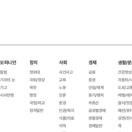
오피니언
정치
사회
경제
생활/문
칼럼
청와대
사건사고
금융
건강정보
기자의 눈
국회/정당
교육
증권
자동차/
기고
북한
노동
산업/재계
도로/교
시사만평
행정
언론
중기/벤처
여행/레
국방/외교
환경
부동산
음식/맛
정치일반
인권/복지
글로벌경제
패션/뷰
식품/의료
생활경제
공연/전
지역
경제일반
책