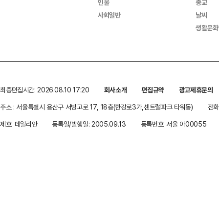
인물
종교
사회일반
날씨
생활문화
최종편집시간: 2026.08.10 17:20
회사소개
편집규약
광고제휴문의
주소 : 서울특별시 용산구 서빙고로 17, 18층(한강로3가,센트럴파크 타워동)
전화 
제호: 데일리안
등록일/발행일: 2005.09.13
등록번호: 서울 아00055