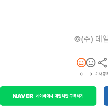
©(주) 데
기사 공
0
0
네이버에서 데일리안 구독하기