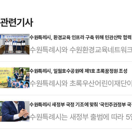
관련기사
수원특례시, 환경교육 인프라 구축 위해 민관산학 협력
수원특례시와 수원환경교육네트워크
가 지속가능한 환경교육 인프라를 구
해 협력하기로 했다.5개 기관은 11일
수원특례시, 일월호수공원에 제1호 초록꿈정원 조성
수원특례시와 초록우산어린이재단이 
협력 협약'을 체결하고 협력을 약속
원인 '숲속 빛깔 정원'을 조성했다.
활성화를 위한 정책을 수립하고, 행정
다. 초록꿈정원은 어린이들을 위한 
수원특례시 새정부 국정 기조에 맞춰 '국민주권정부 국정
계를 구축해 운영한다.수원환경교육
수원특례시는 새정부 출범에 따라 5일
산어린이재단은 지난해 9월 '초록꿈
육 프로그램을 기획·운영하고, 수원
스크포스)팀'을 구성하고, 운영을 
고, 사업을 시작했다.초록꿈정원 기
연수 지원, 교육기관 간 협…