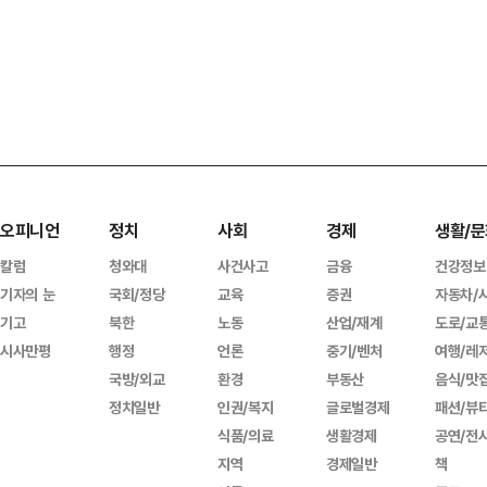
오피니언
정치
사회
경제
생활/문
칼럼
청와대
사건사고
금융
건강정보
기자의 눈
국회/정당
교육
증권
자동차/
기고
북한
노동
산업/재계
도로/교
시사만평
행정
언론
중기/벤처
여행/레
국방/외교
환경
부동산
음식/맛
정치일반
인권/복지
글로벌경제
패션/뷰
식품/의료
생활경제
공연/전
지역
경제일반
책