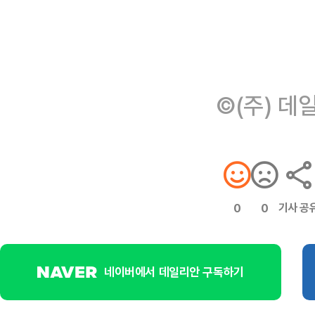
©(주) 데
기사 공
0
0
네이버에서 데일리안 구독하기