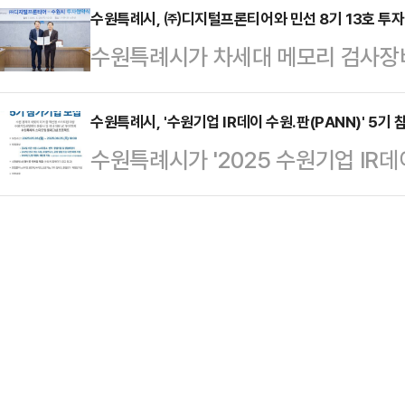
는 국정과제 대응 TF팀은 새정부 국
수원특례시, ㈜디지털프론티어와 민선 8기 13호 투
린이집, 아동복지시설 등에 어린이들
수원특례시가 차세대 메모리 검사장
적으로 점검하고, 체계적인 대응 방
다.수원시는 정원 대상지 조사·추천
선 8기 제13호 투자협약을 체결했
연계한 수원시 세부 사업을 발굴하고
기부금 모금, 프로젝트 추진, 대상…
시청 상황실에서 협약을 체결하고, 
수원특례시, '수원기업 IR데이 수원.판(PANN)' 5기 
기울일 계획이다.국정과제 대응 TF팀
수원특례시가 '2025 수원기업 IR데
원시장, ㈜디지털프론티어 오성구 대
'성장하는 AI 혁신(AI 거버넌스)', 
을 오는 6월 5일까지 모집한다.수원
털프론티어는 본사와 R&D(연구&개발
과…
가 마련한 스타트업 플래그십(전략 
로 이전하고, 적극적인 투자로 양질
장 잠재력을 갖춘 중소·벤처·창업기업
본사, R&D 시설, 생산 시설 이전이
유치할 기회를 제공한다.지난해 1~3
원을 한다.…
기업을 선정해 운영할 계획이다. 서
정한다.선정 기업에는 △기업 진단 △