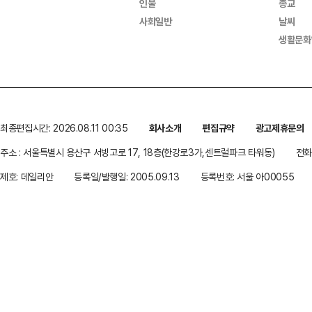
인물
종교
사회일반
날씨
생활문화
최종편집시간: 2026.08.11 00:35
회사소개
편집규약
광고제휴문의
주소 : 서울특별시 용산구 서빙고로 17, 18층(한강로3가,센트럴파크 타워동)
전화 
제호: 데일리안
등록일/발행일: 2005.09.13
등록번호: 서울 아00055