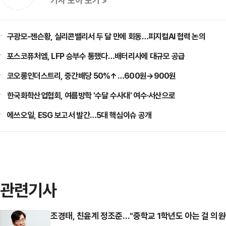
기사 모아 보기 >
구광모-젠슨황, 실리콘밸리서 두 달 만에 회동…피지컬AI 협력 논의
포스코퓨처엠, LFP 승부수 통했다…배터리사에 대규모 공급
코오롱인더스트리, 중간배당 50%↑…600원→900원
한국화학산업협회, 여름방학 '수달 수사대' 여수·서산으로
에쓰오일, ESG 보고서 발간…5대 핵심이슈 공개
관련기사
조경태, 친윤계 정조준…"중학교 1학년도 아는 걸 의원