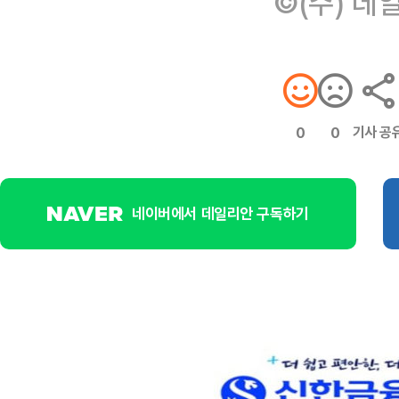
©(주) 데
기사 공
0
0
네이버에서 데일리안 구독하기