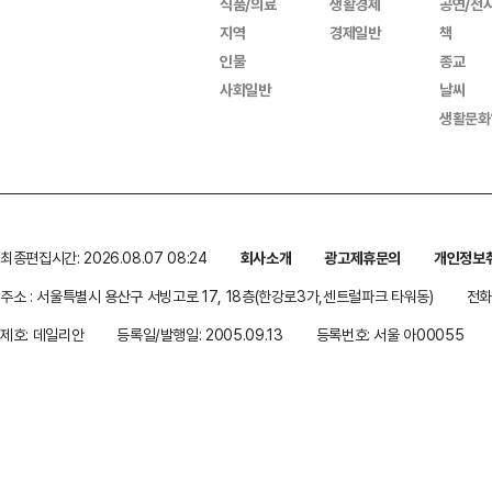
식품/의료
생활경제
공연/전
지역
경제일반
책
인물
종교
사회일반
날씨
생활문화
최종편집시간: 2026.08.07 08:24
회사소개
광고제휴문의
개인정보
주소 : 서울특별시 용산구 서빙고로 17, 18층(한강로3가,센트럴파크 타워동)
전화 
제호: 데일리안
등록일/발행일: 2005.09.13
등록번호: 서울 아00055