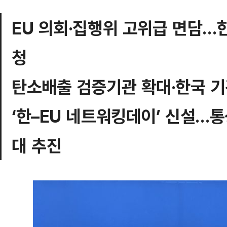
EU 의회·집행위 고위급 면담…한
청
탄소배출 검증기관 확대·한국 기
‘한–EU 네트워킹데이’ 신설…
대 추진