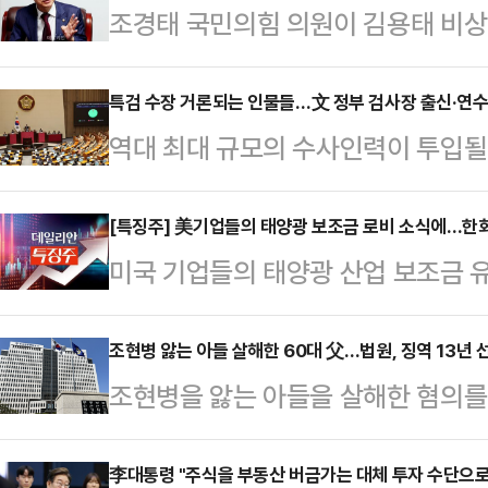
조경태 국민의힘 의원이 김용태 비상
추진에 반발하는 친윤(윤석열)계 의원
가 과연 중학교 1학년 수준은 되는지
특검 수장 거론되는 인물들…文 정부 검사장 출신·연수
역대 최대 규모의 수사인력이 투입될
태 의원은 11일 CBS라디오 '뉴스쇼
특검법·채 상병 특검법)'이 이재명 
는 중학교 1학년 학생에게 비상계엄
에 돌입했다. 하마평에는 문재인 정부
[특징주] 美기업들의 태양광 보조금 로비 소식에…한
것은 전쟁이라든지 비상사태 때 대통령
미국 기업들의 태양광 산업 보조금 유
대생·사법연수원 20기대' 인물 다수
비상계엄은 평화로운 시기에 대통령
련주들이 상승하고 있다.한국거래소에 
검을 이끌 수장으로 김양수 법무법인 
했다.앞서 김용태 …
시장에서 한화솔루션은 전 거래일보다 
조현병 앓는 아들 살해한 60대 父…법원, 징역 13년 
이정수 중앙N남부 법률사무소 대표변호
조현병을 앓는 아들을 살해한 혐의를 
이뤄지고 있다.그 밖에도 HD현대에
인 JKL파트너스 대표변호사(56·연
을 선고했다.부산지방법원 형사5부(
(8.48%) 등 태양광 관련주들이 
별검사제는…
기소된 60대 A씨에게 징역 13년을 
李대통령 "주식을 부동산 버금가는 대체 투자 수단으로
트저널(WSJ)은 10일(현지시각) 