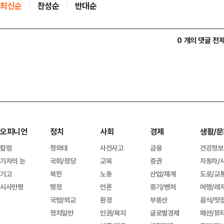
최신순
찬성순
반대순
0 개의 댓글 전
오피니언
정치
사회
경제
생활/문
칼럼
청와대
사건사고
금융
건강정보
기자의 눈
국회/정당
교육
증권
자동차/
기고
북한
노동
산업/재계
도로/교
시사만평
행정
언론
중기/벤처
여행/레
국방/외교
환경
부동산
음식/맛
정치일반
인권/복지
글로벌경제
패션/뷰