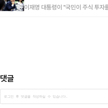
이재명 대통령이 "국민이 주식 투자를
8분쯤 부산 금정구 부곡동 한 거리에
수 있도록 관련 기업들이 로비활동을
있게, 부동산에 버금가는 대체 투자 
혐의를 받는다.A씨 가족은 조현병을
로 미국 대표…
울 것이고 대한민국 경제 전체가 선순
것으로 알려졌는데 사건 당일에도 가족
일 한국거래소 시장감시위원회를 방문
가 범행을 저지른 것으로 전해졌다.
다.이 대통령은 "그 핵심 축에 증권
을 한 것은 …
은 주식시장"이라고 강조했다.이 대
관련해 "지금은 우량주 장기 투자도 
이라느니, 인수합병…
댓글