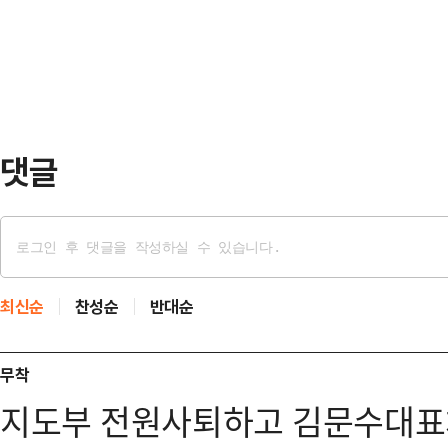
로 동시 추진될 전망이다.황정아 민주
체계는 상상을 초월하는 속…
위원회의 후 기자들과 만나 '이 대통
오늘 받으면 내일이라도 할 것인지'에
수 있다"고 말했다…
댓글
최신순
찬성순
반대순
무착
지도부 전원사퇴하고 김문수대표