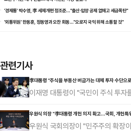
'경제통' 박수영, 李 세제개편 정조준…"출산·입양 공제 없애고 세금폭탄"
'외통위원' 한동훈, 정동영과 오찬 회동…"오로지 국익 위해 소통할 것"
관련기사
李대통령 "주식을 부동산 버금가는 대체 투자 수단으로
이재명 대통령이 "국민이 주식 투자를
있게, 부동산에 버금가는 대체 투자 
울 것이고 대한민국 경제 전체가 선순
우원식 의장 "李대통령 개헌 의지 확고…국회, 개헌특위
우원식 국회의장이 "민주주의 확장이
일 한국거래소 시장감시위원회를 방문