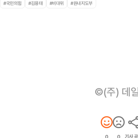
#국민의힘
#김용태
#비대위
#원내지도부
©(주) 데
기사 
0
0