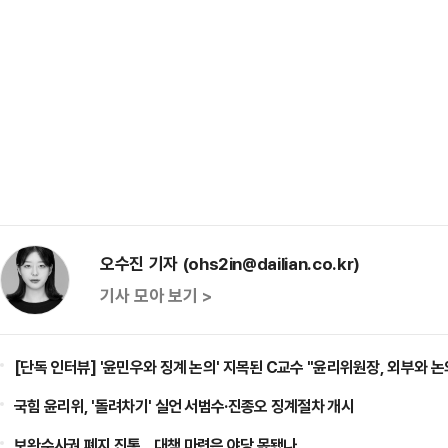
오수진 기자 (ohs2in@dailian.co.kr)
기사 모아 보기 >
[단독 인터뷰] '윤민우와 징계 논의' 지목된 C교수 "윤리위원장, 외부와 논
국힘 윤리위, '돌려차기' 실언 서범수·진종오 징계절차 개시
보완수사권 폐지 진통…대책 마련은 야당 몫됐나