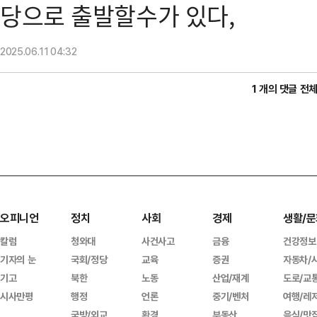
당으로 출발할수가 있다,
2025.06.11
04:32
1 개의 댓글 전
오피니언
정치
사회
경제
생활/문
칼럼
청와대
사건사고
금융
건강정보
기자의 눈
국회/정당
교육
증권
자동차/
기고
북한
노동
산업/재계
도로/교
시사만평
행정
언론
중기/벤처
여행/레
국방/외교
환경
부동산
음식/맛