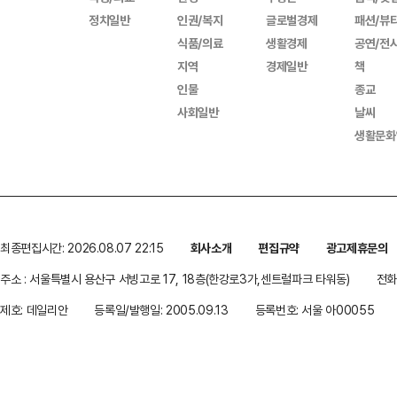
정치일반
인권/복지
글로벌경제
패션/뷰
식품/의료
생활경제
공연/전
지역
경제일반
책
인물
종교
사회일반
날씨
생활문화
최종편집시간: 2026.08.07 22:15
회사소개
편집규약
광고제휴문의
주소 : 서울특별시 용산구 서빙고로 17, 18층(한강로3가,센트럴파크 타워동)
전화 
제호: 데일리안
등록일/발행일: 2005.09.13
등록번호: 서울 아00055