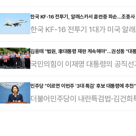
"국회 개헌특위 구성과 개헌 절차에 
다.이 대통령은 "그 핵심 축에 증권
우원식 의장은 11일 국회 사랑재에서
한국 KF-16 전투기, 알래스카서 훈련중 파손…조종사 
은 주식시장"이라고 강조했다.이 대
한국 KF-16 전투기 1대가 미국 
명 대통령도 확고한 의지가 있는 만큼
관련해 "지금은 우량주 장기 투자도 
했다.11일 공군에 따르면 이날 오전
를 모아가겠다"며 이같이 밝혔다.앞서
이라느니, 인수합병…
진행 중인 '레드플래그 알래스카(Red 
김용태 "법원, 李대통령 재판 계속해야"…권성동 "대통
동시에 추진하자고 지난 4월 제안했
국민의힘이 이재명 대통령의 공직선거
KF-16 전투기가 이륙 중 파손됐다
안팎의 반발이 일자 철회 의사를 밝혔
정을 줄줄이 연기한 사법부를 비판하
탑승했으나 비상탈출을 했으며 모두 
시절이던 지난…
힘 비상대책위원장은 11일 오전 서
민주당 "이르면 이번주 '3대 특검' 후보 대통령에 추천"
미 육군 병원에 후송된 후 진찰 결과
더불어민주당이 내란특검법·김건희특검
의원총회에서 "법원이 지레 겁을 먹
다고 공군은 전했다.전투기의 파손
검법'을 수사할 특검 후보자를 이르면
퇴행은 현실이 된다"며 "사법부는 
이라고 밝혔다. 조국혁신당도 금주 
거법 파기환송심과 대장동 재판을 계
대통령이 곧바로 이들 중 1명을 특검
위원장은 "새 정부가 출범한 지 겨