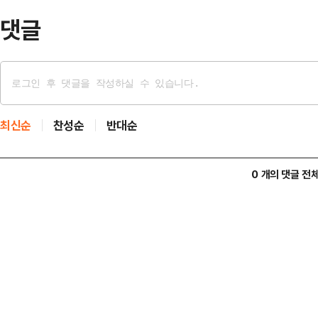
자는 "헌법 84조를 적용해…
댓글
최신순
찬성순
반대순
0 개의 댓글 전