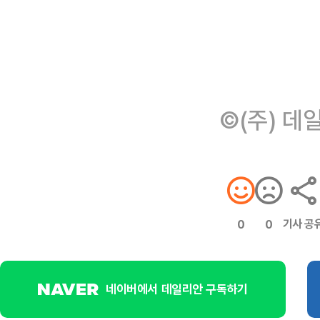
©(주) 데
기사 공
0
0
네이버에서 데일리안 구독하기