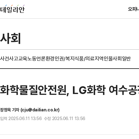
오피
사회
사건사고
교육
노동
언론
환경
인권/복지
식품/의료
지역
인물
사회일반
화학물질안전원, LG화학 여수
장정욱 기자 (cju@dailian.co.kr)
입력 2025.06.11 13:56 수정 2025.06.11 13:56