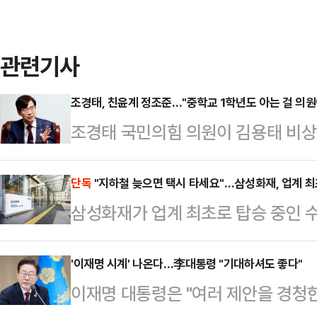
관련기사
조경태, 친윤계 정조준…"중학교 1학년도 아는 걸 의원
조경태 국민의힘 의원이 김용태 비상
추진에 반발하는 친윤(윤석열)계 의원
가 과연 중학교 1학년 수준은 되는지
단독
"지하철 늦으면 택시 타세요"…삼성화재, 업계 최
삼성화재가 업계 최초로 탑승 중인 
태 의원은 11일 CBS라디오 '뉴스쇼
를 보장해 주는 보험을 선보인다.1
는 중학교 1학년 학생에게 비상계엄
탑승 중인 수도권 지하철이 30분 이
'이재명 시계' 나온다…李대통령 "기대하셔도 좋다"
것은 전쟁이라든지 비상사태 때 대통령
이재명 대통령은 "여러 제안을 경청한
를 보장해 주는 '수도권지하철지연보
비상계엄은 평화로운 시기에 대통령