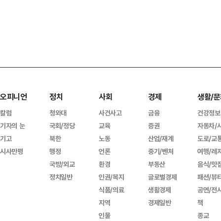
오피니언
정치
사회
경제
생활/문
칼럼
청와대
사건사고
금융
건강정보
기자의 눈
국회/정당
교육
증권
자동차/
기고
북한
노동
산업/재계
도로/교
시사만평
행정
언론
중기/벤처
여행/레
국방/외교
환경
부동산
음식/맛
정치일반
인권/복지
글로벌경제
패션/뷰
식품/의료
생활경제
공연/전
지역
경제일반
책
인물
종교