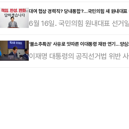
선물이 적합하겠다고 판단해 가성비 
사에 따르면 최근 5년간 지하철 지연 
했다.앞서 김용태 …
밝혔다.11일 정치권에 따르면 이 대
대여 협상 경력직? 당내통합?…국민의힘 새 원내대표
상 지연 된 경우는 연 51.4건으로
6월 16일. 국민의힘 원내대표 선거
와 관련해 언론에 일부만 보도되면서
목적지에 가기 위해 택시를 이용하고 
원내대표가 권한대행을 맡게 되는 가
다"면서 이같이 말했다.이어 "얼마 
계됐다.…
정 관리를 하고 있다.전당대회에 앞선
'불소추특권' 사유로 잇따른 이대통령 재판 연기...양
스레 시계 선물에 관한 이야기가 나왔
이재명 대통령의 공직선거법 위반 
야당'으로서 원내 협상을 진두지휘하
드렸다"고 설명했다.그러면서 "이어
이 대통령 재임 중 불소추특권을 담고
요구된다. 국민의힘 관계자들은 차기 
선물 중 시계가…
재판을 무기한 연기하자 사법부를 향
력'보단 '당내통합'에 공감했다. 지
의 양심보다는 권력에 굴복한 것이라
기운 상황에서, 국민적 신뢰를 먼저
이 대통령의 사법리스크를 둘러싼 향
보인다.국민의힘은…
동 사건을 맡은 서울중앙지방법원 형
이 대통령의 공판기일을 추후지정하