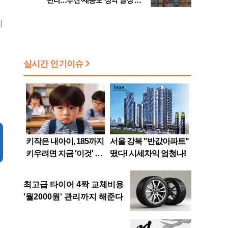
린다…부산·세종도 청약 일정 돌
입
지