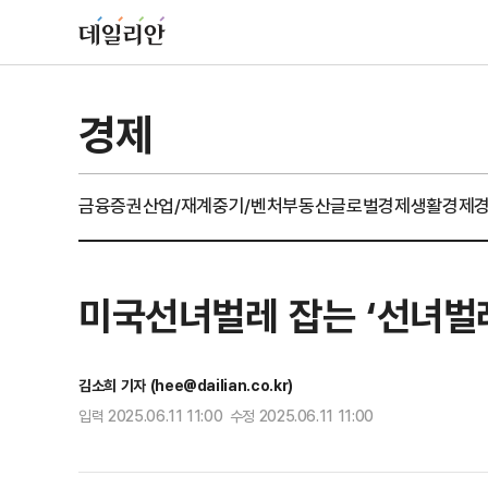
경제
금융
증권
산업/재계
중기/벤처
부동산
글로벌경제
생활경제
미국선녀벌레 잡는 ‘선녀벌
김소희 기자 (hee@dailian.co.kr)
입력 2025.06.11 11:00 수정 2025.06.11 11:00