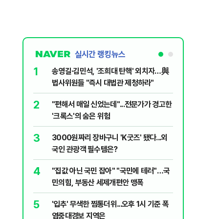
실시간 랭킹뉴스
1
6
송영길·김민석, '조희대 탄핵' 외치자…與
변경신고
법사위원들 "즉시 대법관 제청하라"
종 전환 여
2
7
"편해서 매일 신었는데"...전문가가 경고한
폭염에 아
'크록스'의 숨은 위험
다?…'기
3
8
3000원짜리 장바구니 'K굿즈' 됐다...외
"아빠, 
국인 관광객 필수템은?
640마력
4
9
"집값 아닌 국민 잡아" "국민에 테러"…국
송영길, 
민의힘, 부동산 세제개편안 맹폭
히려 이인
5
10
'입추' 무색한 찜통더위...오후 1시 기준 폭
“정부 믿
염중대경보 지역은
양도세 혜