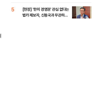
증거 수집" 지적
5
10
[현장] '한미 경영권' 관심 없다는
수술
법카 제보자, 신동국과 무관하다
국이
지만...
의 
위