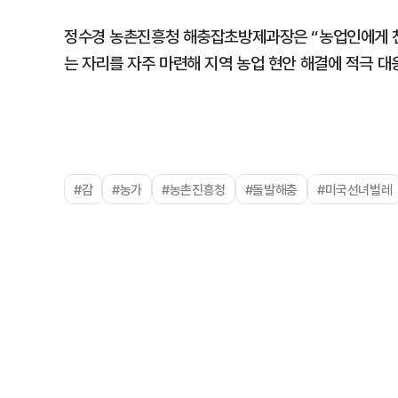
정수경 농촌진흥청 해충잡초방제과장은 “농업인에게 천
는 자리를 자주 마련해 지역 농업 현안 해결에 적극 대
#감
#농가
#농촌진흥청
#돌발해충
#미국선녀벌레