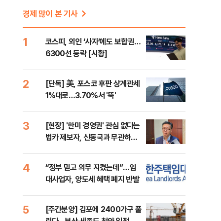
경제 많이 본 기사
1
코스피, 외인 ‘사자’에도 보합권…
6300선 등락 [시황]
2
[단독] 美, 포스코 후판 상계관세
1%대로…3.70%서 '뚝'
3
[현장] '한미 경영권' 관심 없다는
법카 제보자, 신동국과 무관하다
지만...
4
“정부 믿고 의무 지켰는데”…임
대사업자, 양도세 혜택 폐지 반발
5
[주간분양] 김포에 2400가구 풀