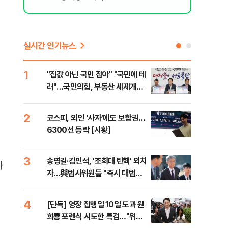
실시간 인기뉴스
1
6
"집값 아닌 국민 잡아" "국민에 테
유용
러"…국민의힘, 부동산 세제개편
규탄
안 맹폭
36
2
7
코스피, 외인 ‘사자’에도 보합권…
“정
6300선 등락 [시황]
대사
3
8
송영길·김민석, '조희대 탄핵' 외치
[단
과
자…與법사위원들 "즉시 대법관
1%
제청하라"
4
9
[단독] 영장 집행일 10일 도과 원
국힘
희룡 포렌식 시도한 특검…"위법
수·