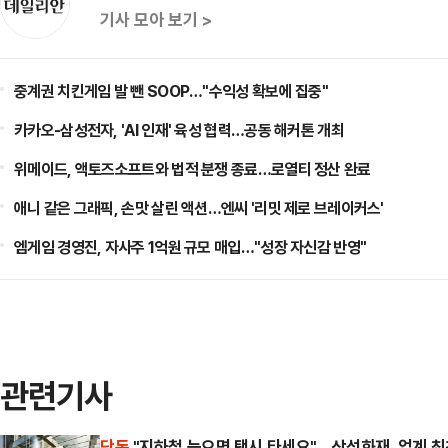
기사 모아 보기 >
중계권 치킨게임 발 뺀 SOOP…"수익성 확보에 집중"
카카오-삼성전자, 'AI 인재' 육성 협력…공동 해커톤 개최
위메이드, 액토즈소프트와 법적 분쟁 종료…로열티 정산 완료
애니 같은 그래픽, 손맛 살린 액션…엔씨 '리밋 제로 브레이커스'
엠게임 경영진, 자사주 1억원 규모 매입…"성장 자신감 반영"
관련기사
단독
"지하철 늦으면 택시 타세요"…삼성화재, 업계 최