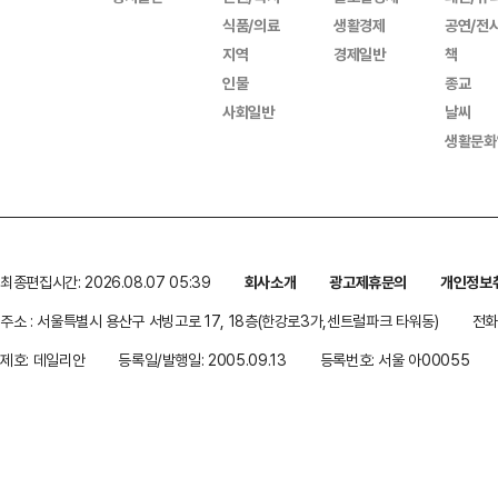
식품/의료
생활경제
공연/전
지역
경제일반
책
인물
종교
사회일반
날씨
생활문화
최종편집시간: 2026.08.07 05:39
회사소개
광고제휴문의
개인정보
주소 : 서울특별시 용산구 서빙고로 17, 18층(한강로3가,센트럴파크 타워동)
전화 
제호: 데일리안
등록일/발행일: 2005.09.13
등록번호: 서울 아00055