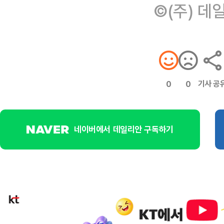
©(주) 데
기사 공
0
0
네이버에서 데일리안 구독하기