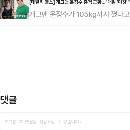
력으로 나뉘면서 분화하는 모습이 엿
[데일리 헬스] 개그맨 윤정수 충격 근황..."매일 '이것'
점심 식사를 위해 식당으로 내려왔다
개그맨 윤정수가 105kg까지 쪘다고
16일로 예정된 원내대표 선거전이 
옆에 있는 구내매점을 방문해 기자들
9일 유튜브 채널 ‘쥬비스다이어트’에는
옛 친윤계가 당권을 놓치는 결과를 마
로 언론과 소통…
장가 못 가!?’라는 제목의 영상이 
치권에 따르면 국민의힘 내 친윤(친
문을 열고 케이크를 먹은 뒤 또 잠들
대표 후보와 원내대표 후보를 지지하
한 봉지씩 먹었다. 또한 아침부터 배
은 친윤계의 분화가 갑…
손으로 버무린 뒤 한 웅큼씩 집어 먹
방 흡입 등 다양한 다이어트를 시도했
그…
댓글