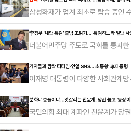
삼성화재가 업계 최초로 탑승 중인 
를 보장해 주는 보험을 선보인다.1
탑승 중인 수도권 지하철이 30분 이
李정부 '내란 특검' 출범 초읽기…"특검하느라 일반 사
더불어민주당 주도로 국회를 통과한 
를 보장해 주는 '수도권지하철지연보
되면서 본격적인 특검 수사가 다음 
사에 따르면 최근 5년간 지하철 지연 
기존에 진행되었던 수사 내용이 있는 
기자들과 깜짝 티타임·연일 SNS…'소통왕' 李대통령
상 지연 된 경우는 연 51.4건으로
이재명 대통령이 다양한 사회관계망서
특검 이후 기소할 것이 있다면 지귀
목적지에 가기 위해 택시를 이용하고 
를 내고, 기자들과 깜짝 티타임을 하
가능성이 있다고 전망했다. 전문가들
계됐다.…
은 10일 서울 용산 대통령실 구내
분화냐 충돌이냐…엇갈리는 친윤계, 당권 놓고 '동상이
력을 파견받는다면 일반 사건을 담당
국민의힘 최대 계파인 친윤계가 당권
관·황인권 경호처장 등 참모들과 식사
수사 지연과 부실이 우려된다고 지적
열 정권에서 권력을 누렸던 옛 친윤계
터 국무회의를 주재하다가, 11시 3
재명 대통령은 이날 오…