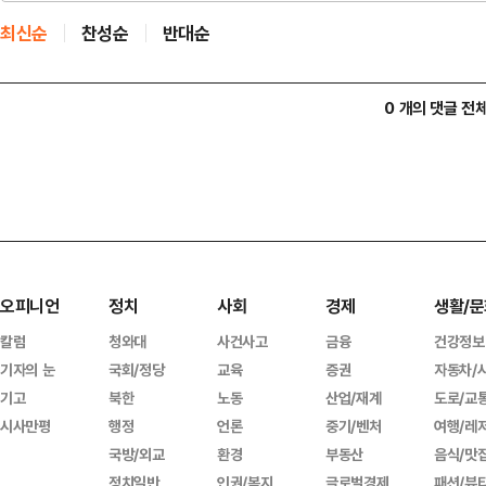
최신순
찬성순
반대순
0 개의 댓글 전
오피니언
정치
사회
경제
생활/문
칼럼
청와대
사건사고
금융
건강정보
기자의 눈
국회/정당
교육
증권
자동차/
기고
북한
노동
산업/재계
도로/교
시사만평
행정
언론
중기/벤처
여행/레
국방/외교
환경
부동산
음식/맛
정치일반
인권/복지
글로벌경제
패션/뷰