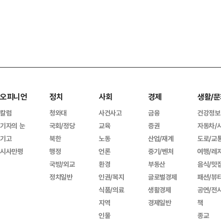
오피니언
정치
사회
경제
생활/문
칼럼
청와대
사건사고
금융
건강정보
기자의 눈
국회/정당
교육
증권
자동차/
기고
북한
노동
산업/재계
도로/교
시사만평
행정
언론
중기/벤처
여행/레
국방/외교
환경
부동산
음식/맛
정치일반
인권/복지
글로벌경제
패션/뷰
식품/의료
생활경제
공연/전
지역
경제일반
책
인물
종교