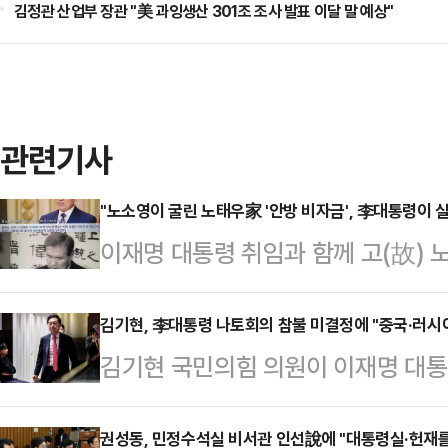
김정관 산업부 장관 "美 과잉생산 301조 조사 발표 이달 말 예상"
관련기사
"노소영이 굴린 노태우家 '안방 비자금', 李대통령이 
이재명 대통령 취임과 함께 고(故) 
을 조사하고 환수해야 한다는 목소리
헌정질서를 파괴한 전직 대통령과 그
김기현, 李대통령 나토회의 참불 미결정에 "중국·러시
김기현 국민의힘 의원이 이재명 대통
이어 부를 누리는 것을 용납할 수 없
참석 여부에 대한 입장을 아직 내놓지
노 전 대통령의 비자금 논란은 노 전
초하는 어리석음을 또다시 반복해서는
권성동, 민정수석실 비서관 인선說에 "대통령실·헌재를
아트센터 나비 관장이 최태원 SK그