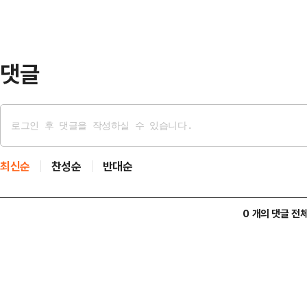
체적 실천방안은 민심 경청 대장정 
문을 발표했다.이들 15인의 의원은
적인 지도체제로 당을 …
댓글
최신순
찬성순
반대순
0 개의 댓글 전