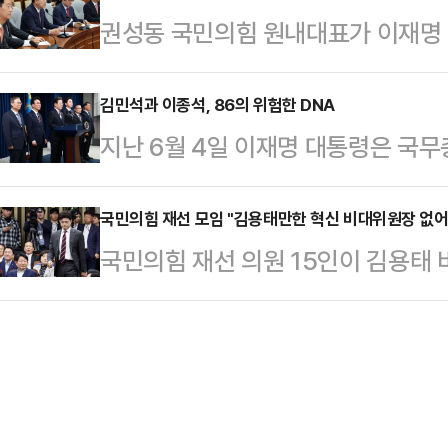
권성동 국민의힘 원내대표가 이재명
협력을 강화하는 것이야말로 '국익 
짜리 약속어음 6장(총 300억원) 
서관들이 이 대통령 사건을 변호했던
기현 의원은 10일 페이스북을 통해 
논란이 됐다.…
보도에 "대한민국 전체를 본인 방탄
김민석과 이종석, 86의 위험한 DNA
령의 결정은 바람직한 것이었다고 본
지난 6월 4일 이재명 대통령은 국
바란다"며 우려를 표했다.권성동 원
된 NATO 정상회의의 참석에 대해서
석을 지명했다. 86 DNA의 핵심은
대책회의에서 "지난 총선에서는 본인
하다"고 꼬집었다.…
과 이종석은 각각을 상징하는 인물이
국민의힘 재선 모임 "김용태만한 혁신 비대위원장 없
서 국회를 이재명 개인의 로펌으로 
국민의힘 재선 의원 15인이 김용
가 아니라 1980년대를 공유했던 
소까지 개인 로펌으로 만들겠다는 것
고 표명하고, 새로운 지도부가 구성
관한 이야기이기도 하다.1980년 5.
널의 보도에 따르면 민정수석실 산…
해야 한다는데 뜻을 같이 했다.10일
고 있던 학생운동은 85년경부터 대
임'은 국회에서 오찬모임을 갖고, 김
이 전학련(전국학생총연합)과 삼민
한 논의를 진행한 뒤 "김 위원장이 
원회의 머리글자)이고…