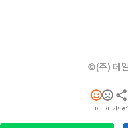
©(주) 데
기사 공
0
0