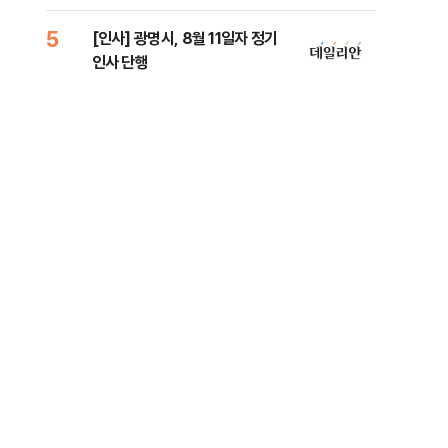
5
10
[인사] 광명시, 8월 11일자 정기
'7
인사 단행
나…