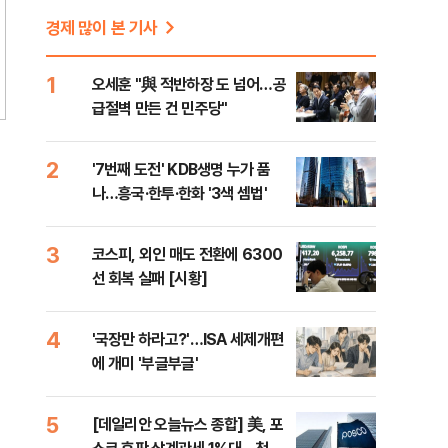
경제 많이 본 기사
1
오세훈 "與 적반하장 도 넘어…공
급절벽 만든 건 민주당"
2
'7번째 도전' KDB생명 누가 품
나…흥국·한투·한화 '3색 셈법'
3
코스피, 외인 매도 전환에 6300
선 회복 실패 [시황]
4
'국장만 하라고?'…ISA 세제개편
에 개미 '부글부글'
5
[데일리안 오늘뉴스 종합] 美, 포