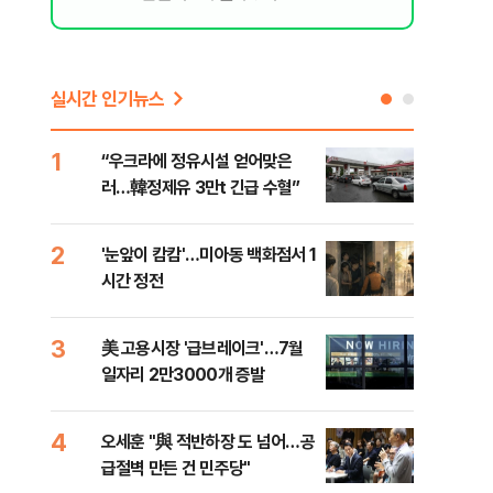
실시간 인기뉴스
1
6
“우크라에 정유시설 얻어맞은
코스
러…韓정제유 3만t 긴급 수혈”
선 
2
7
'눈앞이 캄캄'…미아동 백화점서 1
[단
시간 정전
산 
전투
3
8
美 고용시장 '급브레이크'…7월
'국
일자리 2만3000개 증발
에 
4
9
오세훈 "與 적반하장 도 넘어…공
[내
급절벽 만든 건 민주당"
나기