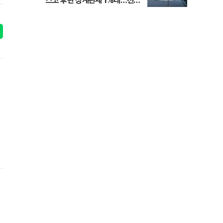
스코 후판 상계관세 1%대…천하
람, 의원 최초 논산훈련소 2박3일
'입소'