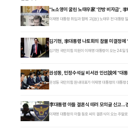
"노소영이 굴린 노태우家 '안방 비자금', 
이재명 대통령 취임과 함께 고(故) 노태우 전 대통령
데타로 헌정질서를 파괴한 전직 대통령과 그 가족들이 
확산되고 있는 것. 노 전 대통령의 비자금 논란은 노 
이혼 소송 과정에서 50억원짜리 약속어음 6장(총 3
김기현, 李대통령 나토회의 참불 미결정에 
김기현 국민의힘 의원이 이재명 대통령이 오는 24일 
따를 자초하는 어리석음을 또다시 반복해서는 안된다"며
라고 강조했다.김기현 의원은 10일 페이스북을 통해 
"하지만 이미 초청이 공식화 된 NATO 정상회의의 참
권성동, 민정수석실 비서관 인선說에 "대통
권성동 국민의힘 원내대표가 이재명 대통령의 대통령실
있다는 보도에 "대한민국 전체를 본인 방탄 로펌으로 
에서 열린 원내대책회의에서 "지난 총선에서는 본인 
제 대통령실과 헌법재판소까지 개인 로펌으로 만들겠다
李대통령 아들 결혼식 테러 모의글 신고...
이재명 대통령의 아들 동호 씨의 결혼식이 오는 주말로
경찰이 추적에 나섰다.10일 경찰에 따르면 서울 성북
취지의 신고를 받아 내사에 착수했다.해당 게시글은 SN