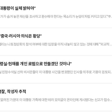
李대통령이 실체 밝혀야"
 일가가 숨겨 놓은 재산을 조사하고 환수해야 한다는 목소리가 눈덩이처럼 커지고 있다."쿠
불법 비자금을 감춰두고 대를 이어 부를 누리는 것을 용납할 수 없다"는 사회적 공감대가
전 대통령의 부인 김옥숙 여사와 딸 노소영 아트센터 나비 관장이 최태원 SK그룹 회장과의
00억원) 사진 일부와 메모를 재판부에 제출하면서 논란이 됐다.…
"중국·러시아 의식은 황당"
열리는 나토정상회의 참석 여부에 대한 입장을 아직 내놓지 않고 있는 것에 대해 "외교적 
, 서방 민주주의 우방국과의 협력을 강화하는 것이야말로 '국익 우선 실용외교'의 시작
"G7 정상회의에 참석키로 한 이재명 대통령의 결정은 바람직한 것이었다고 본다"면서도
석에 대해서는 아직 가타부타 말이 없는 것은 의아하다"고 꼬집었다.…
령실·헌재를 개인 로펌으로 만들겠단 것이냐"
 민정수석실 산하 비서관들이 이 대통령 사건을 변호했던 인사들 위주로 기용이 검토되
전락시키는 우를 범하지 말길 바란다"며 우려를 표했다.권성동 원내대표는 10일 오전 국
사건의 변호인들에게 대거 공천장을 줘서 국회를 이재명 개인의 로펌으로 전락시키더니, 
는 것이냐"라고 비판했다.앞서 한 종합편성채널의 보도에 따르면 민정수석실 산…
경찰, 작성자 추적
 알려진 가운데 이 대통령 가족에 대한 테러 모의글이 온라인에 게시됐다는 신고가 접수
경찰서는 전날 오후 '이 대통령의 가족을 테러한다는 내용의 모의글이 SNS에 올라왔다'는
S 내 '일거에 척결'이라는 주제의 카테고리에 게시된 것으로 알려졌다. 이 글에는 예식 