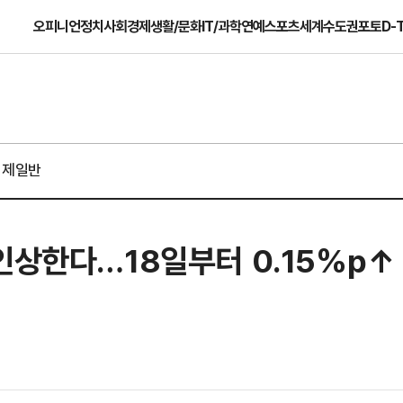
오피니언
정치
사회
경제
생활/문화
IT/과학
연예
스포츠
세계
수도권
포토
D-
경제일반
인상한다…18일부터 0.15%p↑