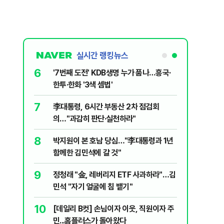
실시간 랭킹뉴스
6
놀이장서 구렁
'7번째 도전' KDB생명 누가 품나…흥국·
한투·한화 '3색 셈법'
7
문가가 경고한
李대통령, 6시간 부동산 2차 점검회
의…"과감히 판단·실천하라"
8
 외치자…與
박지원이 본 호남 당심…"李대통령과 1년
하라"
함께한 김민석에 갈 것"
9
 논산 훈련소
정청래 "金, 레버리지 ETF 사과하라"…김
간행군 한다
민석 "자기 얼굴에 침 뱉기"
10
개편에 개미
[데일리 B컷] 손님이자 이웃, 직원이자 주
민...홈플러스가 돌아왔다