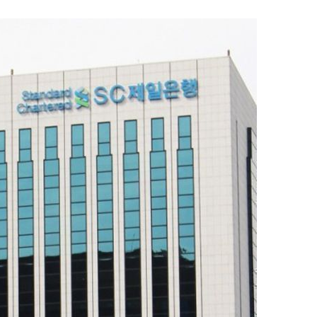
1
[속보] '길이 1.5m' 안동 물
이 출몰…한때 시민 대피 소동
2
"편해서 매일 신었는데"...전
'크록스'의 숨은 위험
3
송영길·김민석, '조희대 탄핵'
법사위원들 "즉시 대법관 제청
4
[단독] 천하람, 국회의원 최초
2박 3일 '입소'…각개전투·야
5
'국장만 하라고?'…ISA 세제
'부글부글'