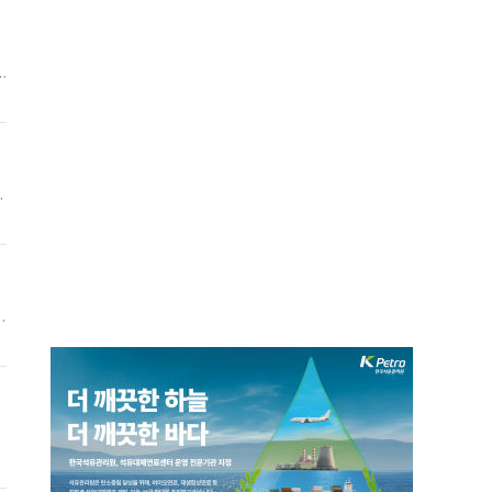
왕
이
고
회
이
돼
장