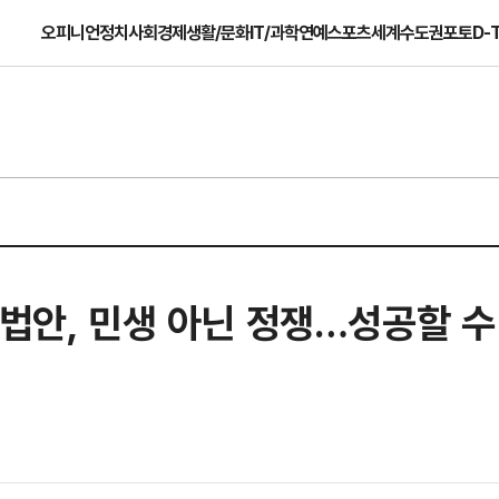
오피니언
정치
사회
경제
생활/문화
IT/과학
연예
스포츠
세계
수도권
포토
D-
 법안, 민생 아닌 정쟁…성공할 수