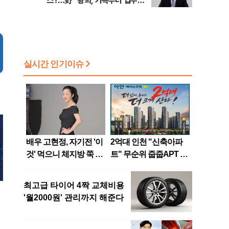
스?…野 "황희, 가족부터 입주해
라"