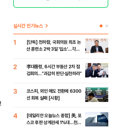
실시간 인기뉴스
1
6
[단독] 천하람, 국회의원 최초 논
[내
산 훈련소 2박 3일 '입소'…각개
나기
전투·야간행군 한다
2
7
李대통령, 6시간 부동산 2차 점
이란
검회의…"과감히 판단·실천하라"
호르
3
8
코스피, 외인 매도 전환에 6300
"동
선 회복 실패 [시황]
내"
전
4
9
[데일리안 오늘뉴스 종합] 美, 포
[인
스코 후판 상계관세 1%대…천하
인사