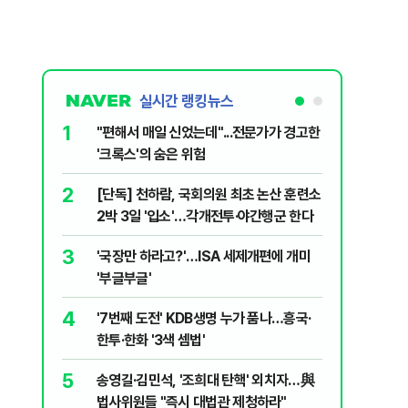
실시간 랭킹뉴스
1
6
"편해서 매일 신었는데"...전문가가 경고한
[단독 인
'크록스'의 숨은 위험
된 C교수
된 행위"
2
7
[단독] 천하람, 국회의원 최초 논산 훈련소
하닉 프리
2박 3일 '입소'…각개전투·야간행군 한다
일부터 상
3
8
'국장만 하라고?'…ISA 세제개편에 개미
정청래 "
'부글부글'
민석 "자
4
9
'7번째 도전' KDB생명 누가 품나…흥국·
송영길, 
한투·한화 '3색 셈법'
히려 이인
5
10
송영길·김민석, '조희대 탄핵' 외치자…與
'눈앞이 
법사위원들 "즉시 대법관 제청하라"
전