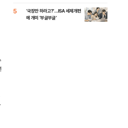
검
람, 의원 최초 논산훈련소 2박3일
'입소'
5
10
'국장만 하라고?'…ISA 세제개편
[단
에 개미 '부글부글'
1%
수
선
권
.