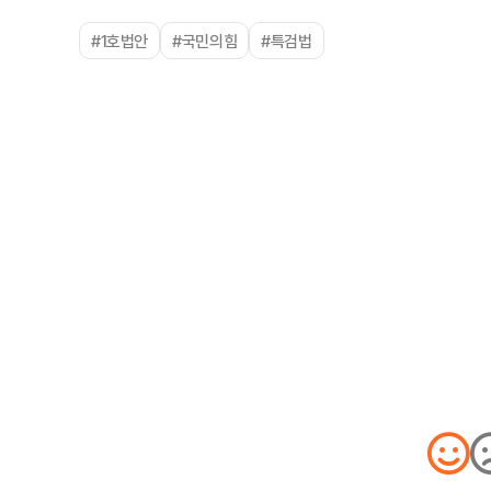
#1호법안
#국민의힘
#특검법