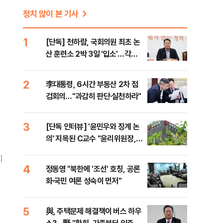
정치 많이 본 기사
1
[단독] 천하람, 국회의원 최초 논
산 훈련소 2박 3일 '입소'…각개
전투·야간행군 한다
2
李대통령, 6시간 부동산 2차 점
검회의…"과감히 판단·실천하라"
3
[단독 인터뷰] '윤민우와 징계 논
의' 지목된 C교수 "윤리위원장,
외부와 논의 잘못된 행위"
지
4
정동영 "북한에 '조선' 호칭, 공론
화·국민 여론 성숙이 먼저"
5
與, 주택문제 해결책이 버스 하우