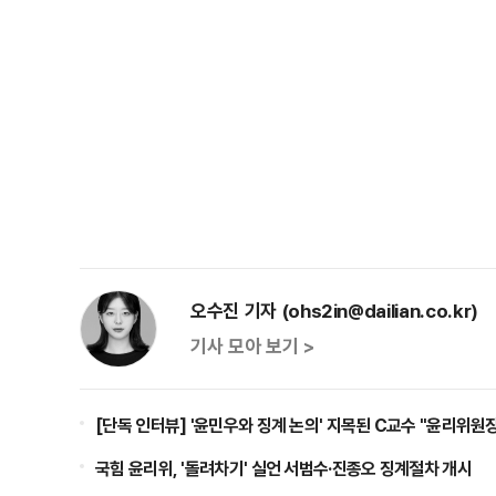
오수진 기자 (ohs2in@dailian.co.kr)
기사 모아 보기 >
[단독 인터뷰] '윤민우와 징계 논의' 지목된 C교수 "윤리위원장
국힘 윤리위, '돌려차기' 실언 서범수·진종오 징계절차 개시