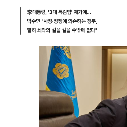
李대통령, '3대 특검법' 재가에…
박수민 "사정·정쟁에 의존하는 정부,
필히 쇠락의 길을 걸을 수밖에 없다"