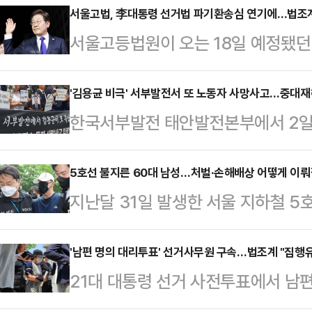
서울고법, 李대통령 선거법 파기환송심 연기에…법조계
서울고등법원이 오는 18일 예정됐던
의 파기환송심 기일을 연기했다. 법
부적절해 보인다"며 "법원에 헌법 
'김용균 비극' 서부발전서 또 노동자 사망사고…중대재
한국서부발전 태안발전본부에서 2일 
없음에도 굳이 헌법 제84조를 이 
끼여 숨지는 사고가 일어났다. 비정
는 비판이 있을 수 있다"고 지적했다
벌어진 지 6년여 만이다. 법조계에
5호선 불지른 60대 남성…처벌·손해배상 어떻게 이뤄질
(이재권 부장판사)는 이날 이 대통
지난달 31일 발생한 서울 지하철 5
입증된다면 이번 사고에 중대재해처
일을 추후지정했다. 서울고법은 헌법
원이 넘는 것으로 추산됐다. 경찰이
를 방지할 안전센서가 기계에 부착돼
헌법 84조는 '대통령…
가운데 법조계에선 피의자가 사전에
'남편 명의 대리투표' 선거사무원 구속…법조계 "집행유
작업지휘자가 있었는지 여부에 따라 
21대 대통령 선거 사전투표에서 남
사람이 많은 전차 내에서 실제로 불을
다.4일 경찰에 따르면 지난 2일 오
속됐다. 법조계에서는 "공무원이라는
이 이뤄질 것으로 전망했다. 전문가들