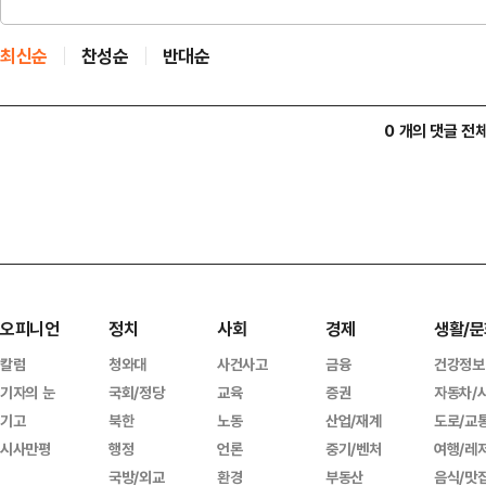
최신순
찬성순
반대순
0 개의 댓글 전
오피니언
정치
사회
경제
생활/문
칼럼
청와대
사건사고
금융
건강정보
기자의 눈
국회/정당
교육
증권
자동차/
기고
북한
노동
산업/재계
도로/교
시사만평
행정
언론
중기/벤처
여행/레
국방/외교
환경
부동산
음식/맛