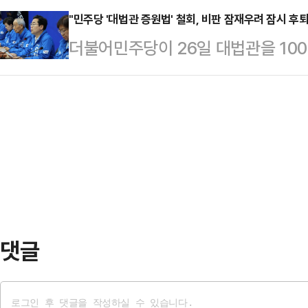
작실에서 50대 근로자 김모…
미칠 수 있지만, 선거사무에 관계있
"민주당 '대법관 증원법' 철회, 비판 잠재우려 잠시 후퇴
비 등에 대해 손해배상청구가 가능하
더불어민주당이 26일 대법관을 10
조 제2항이 적용되는 대상"이라며 
가해자에게 구상 청구도 할 수 있다
임용을 가능케 하는 '법원조직법 개정
불가피할 것으로 생각되고, 공무원 
청 관계자는 이…
선이 가까워진 만큼 악화된 여론을 
다"고 강조했다.2일 법조계에 따르
나, 대선 이후 다시 이재명 후보 비
선거법 위반 혐의를 받는 박모씨에 
다고 전망했다. 전문가들은 특히, 
을 한 뒤 "증거 인멸과 도망의…
국 '이재명 지키기'를 위한 수단인 
로 내다봤다.27일 법조계와 정치권
공지를 통해 "선대위…
댓글