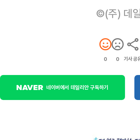
©(주) 데
기사 공
0
0
네이버에서 데일리안 구독하기