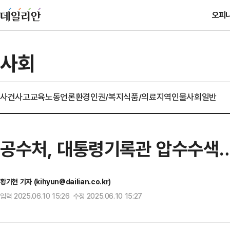
오피
사회
사건사고
교육
노동
언론
환경
인권/복지
식품/의료
지역
인물
사회일반
공수처, 대통령기록관 압수수색
황기현 기자 (kihyun@dailian.co.kr)
입력 2025.06.10 15:26 수정 2025.06.10 15:27