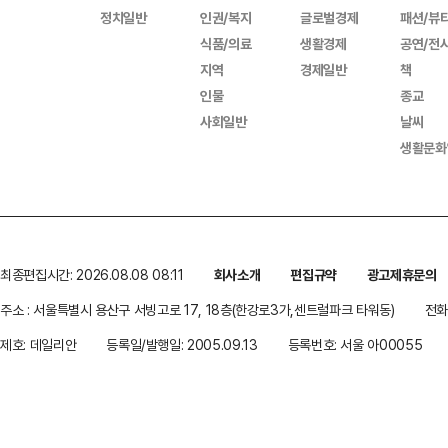
정치일반
인권/복지
글로벌경제
패션/뷰
식품/의료
생활경제
공연/전
지역
경제일반
책
인물
종교
사회일반
날씨
생활문화
최종편집시간: 2026.08.08 08:11
회사소개
편집규약
광고제휴문의
주소 : 서울특별시 용산구 서빙고로 17, 18층(한강로3가,센트럴파크 타워동)
전화 
제호: 데일리안
등록일/발행일: 2005.09.13
등록번호: 서울 아00055