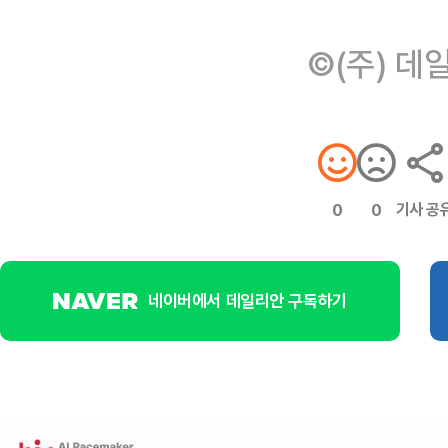
©(주) 데
기사 공
0
0
네이버에서 데일리안 구독하기