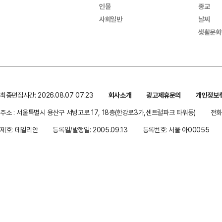
인물
종교
사회일반
날씨
생활문화
최종편집시간: 2026.08.07 07:23
회사소개
광고제휴문의
개인정보
주소 : 서울특별시 용산구 서빙고로 17, 18층(한강로3가,센트럴파크 타워동)
전화 
제호: 데일리안
등록일/발행일: 2005.09.13
등록번호: 서울 아00055