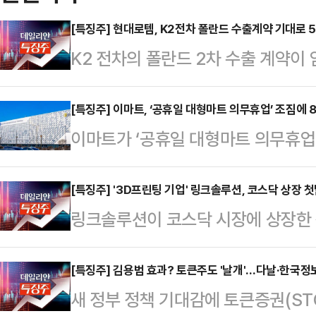
[특징주] 현대로템, K2전차 폴란드 수출계약 기대로 
K2 전차의 폴란드 2차 수출 계약이
가가 5%가 넘는 상승세를 보이고 있
32분 현대로템은 전장 대비 5.54%
[특징주] 이마트, ‘공휴일 대형마트 의무휴업’ 조짐에 
이마트가 ‘공휴일 대형마트 의무휴업
중 한 때 16만2500원을 가리키며
넘게 내리고 있다.10일 한국거래소에
은 이달 하순 폴란드에 K2 전차 1
트는 전 거래일 대비 8.28%(750
[특징주] '3D프린팅 기업' 링크솔루션, 코스닥 상장 
해졌다.
링크솔루션이 코스닥 시장에 상장한 
는 지난 정부에서 축소·폐지됐던 ‘공
있다.10일 한국거래소에 따르면 이날
권이 재추진할 움직임을 보이자 투심
모가(2만3000원) 대비 48.70%(
[특징주] 김용범 효과? 토큰주도 '날개'…다날·한국
어민주당 의원은 전일(9일) “대형
새 정부 정책 기대감에 토큰증권(ST
고 있다. 장 초반에는 3만7600원
록 법안을 처리할 것”이라며 “일요일