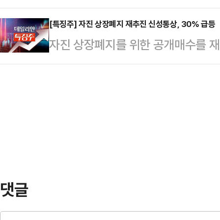
보이고 있다. STO는 부동산, 미술
드(2만~2만3000원) 상단인 2만
아니다”…
형 증권을 블록체인 기술을 활용한 
[특징주] 자진 상장폐지 재추진 신성통상, 30% 급등
참여 물량의 99%(가격 미제시 포함
자진 상장폐지를 위한 공개매수를 재
으로 투자할 수 있게 하는 구조다.한국
이후 지난달 27일부터 28일 진행한
초반 급등하고 있다한국거래소에 따르면
분 코스닥 시장에서 다날은 전 거래일
대1…
서 신성통상은 전장보다 29.97% 
거래되고 있다. 한국정보인증도 19.
는 신성통상의 1·2대 주주인 가나안
외에도 핑거(13.79%), 아톤(13.
지 신성통상 주식 2317만8102주(
며 상장폐지 재추진을 공식화한 영향
도 자발적 상장폐지를 위한 공개매수
가 나오며 공개…
댓글