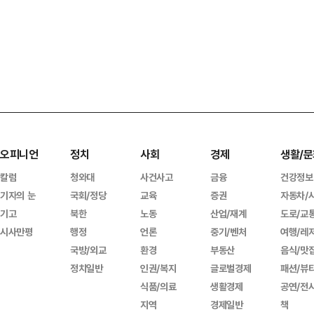
오피니언
정치
사회
경제
생활/문
칼럼
청와대
사건사고
금융
건강정보
기자의 눈
국회/정당
교육
증권
자동차/
기고
북한
노동
산업/재계
도로/교
시사만평
행정
언론
중기/벤처
여행/레
국방/외교
환경
부동산
음식/맛
정치일반
인권/복지
글로벌경제
패션/뷰
식품/의료
생활경제
공연/전
지역
경제일반
책