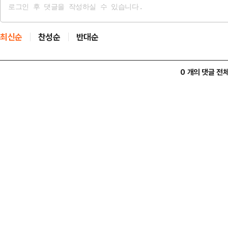
최신순
찬성순
반대순
0 개의 댓글 전