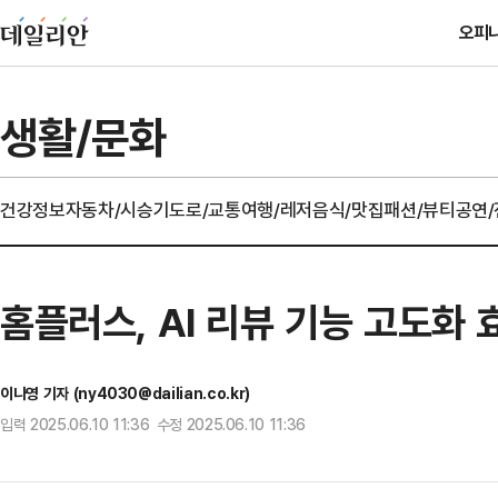
오피
생활/문화
건강정보
자동차/시승기
도로/교통
여행/레저
음식/맛집
패션/뷰티
공연
홈플러스, AI 리뷰 기능 고도화 효
이나영 기자 (ny4030@dailian.co.kr)
입력 2025.06.10 11:36 수정 2025.06.10 11:36