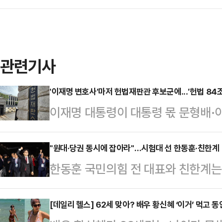
관련기사
'이재명 변호사'마저 헌법재판관 후보군에...'헌법 84조
이재명 대통령이 대통령 몫 문형배·
군을 압축해 놓은 것으로 전해진 가운
엽 변호사(53·사법연수원 27기)를
"원대·당권 동시에 잡아라"…시험대 선 한동훈·친한계
한동훈 국민의힘 전 대표와 친한계는
가 과거 이 대통령의 주요 형사 재
끼를 한 번에 잡을 수 있을까. 6·3
가운데 헌법 84조 해석 문제와 '4심
기 위한 모색이 파열음을 내며 이어지
[데일리 헬스] 62세 맞아? 배우 황신혜 ‘이거’ 먹고
법재판소를 둘러싼 각종 논란의 향방