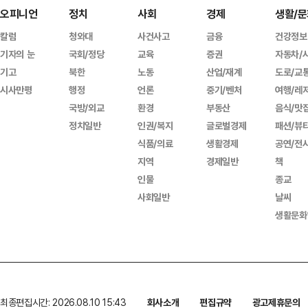
오피니언
정치
사회
경제
생활/문
칼럼
청와대
사건사고
금융
건강정보
기자의 눈
국회/정당
교육
증권
자동차/
기고
북한
노동
산업/재계
도로/교
시사만평
행정
언론
중기/벤처
여행/레
국방/외교
환경
부동산
음식/맛
정치일반
인권/복지
글로벌경제
패션/뷰
식품/의료
생활경제
공연/전
지역
경제일반
책
인물
종교
사회일반
날씨
생활문화
최종편집시간: 2026.08.10 15:43
회사소개
편집규약
광고제휴문의