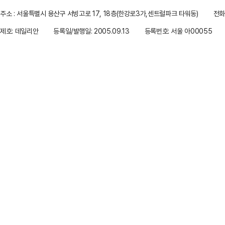
주소 : 서울특별시 용산구 서빙고로 17, 18층(한강로3가,센트럴파크 타워동)
전화 
제호: 데일리안
등록일/발행일: 2005.09.13
등록번호: 서울 아00055