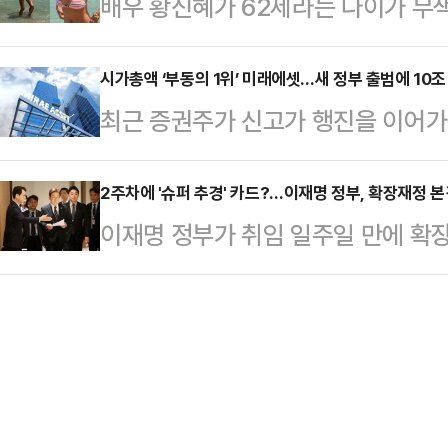
배우 황신혜가 62세라는 나이가 무
표 경선을 앞두고 한 전 대표와 친
권에 따르면, 대통령실은 이 변호사를
화제다.9일 황신혜는 자신의 소셜미디
집중되고 있다.9일 정치권에 따르면
원 부장판사, …
변…#마요르카”라는 글과 함께 스페
시가총액 ‘부동의 1위’ 미래에셋…새 정부 출범에 10조
상대책위원장이 내놓은 당 혁신안과 
최근 증권주가 신고가 행진을 이어
을 공개했다.사진 속 황신혜는 해변
로 찬성하는 모양새다. 김 비대위원장이
도 더욱 치열해지고 있다. 새 정부 
움을 즐기고 있다. 특히 황신혜는 
엄 옹호자 윤리…
에셋증권은 부동의 1위 자리를 고수
2주차에 '슈퍼 추경' 카드?…이재명 정부, 확장재정 본
튼한 몸매를 자랑했다.황신혜 비키니
이재명 정부가 취임 일주일 만에 확장
래소에 따르면 전일(9일) 종가 기준
고 눈부십니다”, “진짜 진짜 너무 멋진
가경정예산(추경) 논의에 본격 착수했
억원으로 집계됐다. 이는 증권업계 
머나 세상에~ 마…
이블에 올린 것 자체가 재정 확대에 
에서는 47위다.전일 장중에는 1만9
다.9일 대통령실에 따르면 이재명 
를 경신했다. 이에 따라 시가총액이 1
관급과 실무자들이 참석한 가운데 비
월 2일(4조7…
직접 주재했다.본격적인 추경 논의에