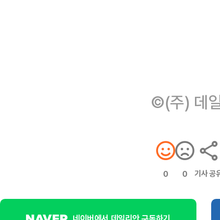
©(주) 데
기사 공
0
0
네이버에서 데일리안 구독하기