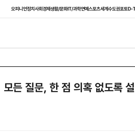
오피니언
정치
사회
경제
생활/문화
IT/과학
연예
스포츠
세계
수도권
포토
D-
 모든 질문, 한 점 의혹 없도록 