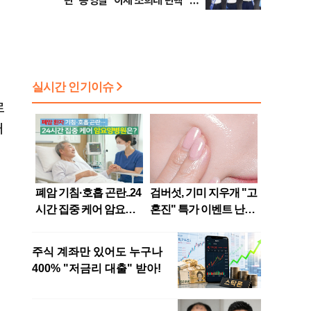
판" 송영길 "이제 조희대 탄핵" 김
민석 "대체불가 민주당"
로
채