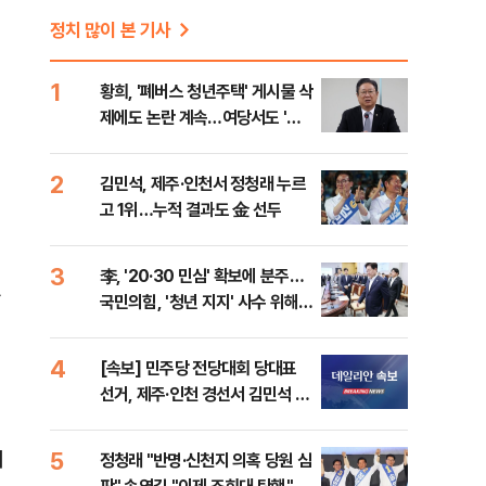
정치 많이 본 기사
1
황희, '폐버스 청년주택' 게시물 삭
제에도 논란 계속…여당서도 '내
로남불' 비판
2
김민석, 제주·인천서 정청래 누르
고 1위…누적 결과도 金 선두
3
李, '20·30 민심' 확보에 분주…
가
국민의힘, '청년 지지' 사수 위해
李 견제 사활
4
[속보] 민주당 전당대회 당대표
선거, 제주·인천 경선서 김민석 승
리
5
려
정청래 "반명·신천지 의혹 당원 심