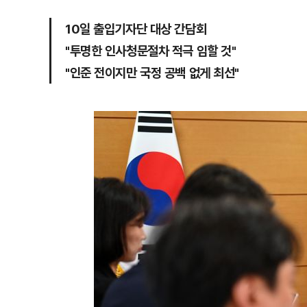
10일 출입기자단 대상 간담회
"투명한 인사청문절차 적극 임할 것"
"인준 전이지만 국정 공백 없게 최선"