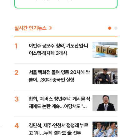
실시간 인기뉴스
1
6
이번주 공모주 청약, 기도산업·니
李,
어스랩·해치텍 3개사
국민
李 
2
7
서울 백화점 돌며 명품 20차례 싹
[단
쓸이…30대 중국인 실형
1%
3
8
황희, '폐버스 청년주택' 게시물 삭
정청
제에도 논란 계속…여당서도 '내
판"
로남불' 비판
민석
4
9
김민석, 제주·인천서 정청래 누르
[속
하
고 1위…누적 결과도 金 선두
선거