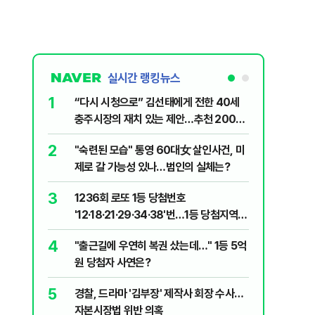
실시간 랭킹뉴스
1
6
“다시 시청으로” 김선태에게 전한 40세
김민석, 
충주시장의 재치 있는 제안…추천 2000
누적 결과
개
2
7
"숙련된 모습" 통영 60대女 살인사건, 미
"정청래,
제로 갈 가능성 있나…범인의 실체는?
말라"…친
격돌
3
8
1236회 로또 1등 당첨번호
최악의 
'12·18·21·29·34·38'번…1등 당첨지역
낮 최고 
어디?
4
9
"출근길에 우연히 복권 샀는데…" 1등 5억
‘탄약 고
원 당첨자 사연은?
색출하라
5
10
경찰, 드라마 '김부장' 제작사 회장 수사…
장애인 밀
자본시장법 위반 의혹
심도 실형