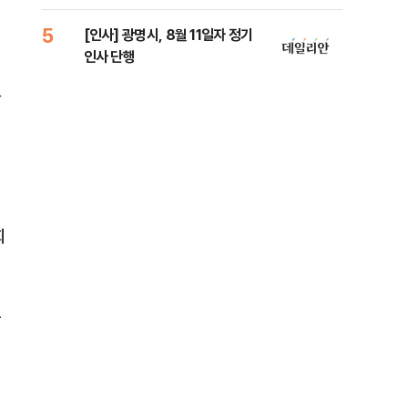
리
5
10
[인사] 광명시, 8월 11일자 정기
"정
인사 단행
도 
원 
할
회
궁