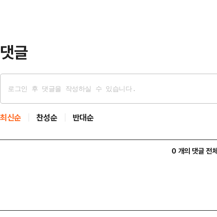
에서는 47위다.전일 장중에는 1만9
를 경신했다. 이에 따라 시가총액이 1
월 2일(4조7…
댓글
최신순
찬성순
반대순
0 개의 댓글 전