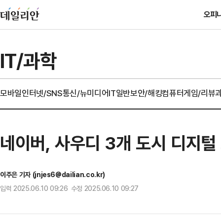
오피
IT/과학
모바일
인터넷/SNS
통신/뉴미디어
IT일반
보안/해킹
컴퓨터
게임/리뷰
네이버, 사우디 3개 도시 디지털
이주은 기자 (jnjes6@dailian.co.kr)
입력 2025.06.10 09:26 수정 2025.06.10 09:27