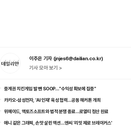
이주은 기자 (jnjes6@dailian.co.kr)
기사 모아 보기 >
중계권 치킨게임 발 뺀 SOOP…"수익성 확보에 집중"
카카오-삼성전자, 'AI 인재' 육성 협력…공동 해커톤 개최
위메이드, 액토즈소프트와 법적 분쟁 종료…로열티 정산 완료
애니 같은 그래픽, 손맛 살린 액션…엔씨 '리밋 제로 브레이커스'