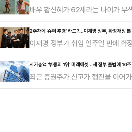
배우 황신혜가 62세라는 나이가 무
표 경선을 앞두고 한 전 대표와 친
권에 따르면, 대통령실은 이 변호사를
화제다.9일 황신혜는 자신의 소셜미디
집중되고 있다.9일 정치권에 따르면
원 부장판사, …
변…#마요르카”라는 글과 함께 스페
2주차에 '슈퍼 추경' 카드?…이재명 정부, 확장재정 본
상대책위원장이 내놓은 당 혁신안과 
이재명 정부가 취임 일주일 만에 확장
을 공개했다.사진 속 황신혜는 해변
로 찬성하는 모양새다. 김 비대위원장이
가경정예산(추경) 논의에 본격 착수했
움을 즐기고 있다. 특히 황신혜는 
엄 옹호자 윤리…
이블에 올린 것 자체가 재정 확대에 
시가총액 ‘부동의 1위’ 미래에셋…새 정부 출범에 10조
튼한 몸매를 자랑했다.황신혜 비키니
최근 증권주가 신고가 행진을 이어
다.9일 대통령실에 따르면 이재명 
고 눈부십니다”, “진짜 진짜 너무 멋진
도 더욱 치열해지고 있다. 새 정부 
관급과 실무자들이 참석한 가운데 비
머나 세상에~ 마…
에셋증권은 부동의 1위 자리를 고수
직접 주재했다.본격적인 추경 논의에
래소에 따르면 전일(9일) 종가 기준
점을 지적하며 라면 한개가 2000원
억원으로 집계됐다. 이는 증권업계 
문제가 국민들에게 …