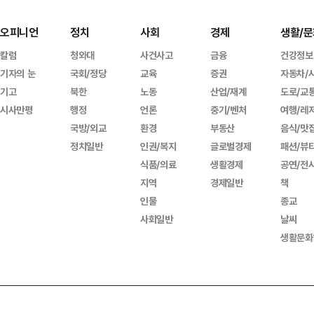
오피니언
정치
사회
경제
생활/문
칼럼
청와대
사건사고
금융
건강정보
기자의 눈
국회/정당
교육
증권
자동차/
기고
북한
노동
산업/재계
도로/교
시사만평
행정
언론
중기/벤처
여행/레
국방/외교
환경
부동산
음식/맛
정치일반
인권/복지
글로벌경제
패션/뷰
식품/의료
생활경제
공연/전
지역
경제일반
책
인물
종교
사회일반
날씨
생활문화