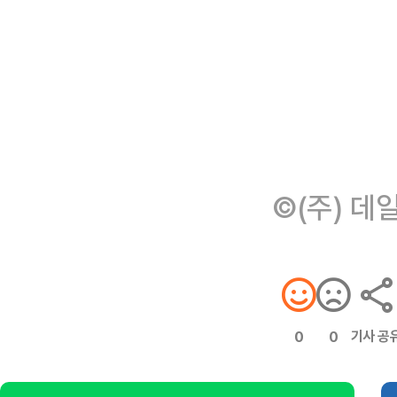
©(주) 데
기사 공
0
0