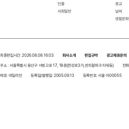
인물
종교
사회일반
날씨
생활문화
최종편집시간: 2026.08.08 16:03
회사소개
편집규약
광고제휴문의
주소 : 서울특별시 용산구 서빙고로 17, 18층(한강로3가,센트럴파크 타워동)
전화 
제호: 데일리안
등록일/발행일: 2005.09.13
등록번호: 서울 아00055