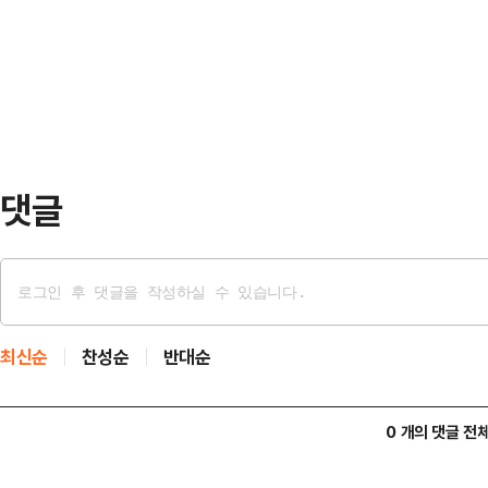
래소에 따르면 전일(9일) 종가 기준
로 찬성하는 모양새다. 김 비대위원장이
억원으로 집계됐다. 이는 증권업계 
엄 옹호자 윤리…
에서는 47위다.전일 장중에는 1만9
를 경신했다. 이에 따라 시가총액이 1
월 2일(4조7…
댓글
최신순
찬성순
반대순
0 개의 댓글 전