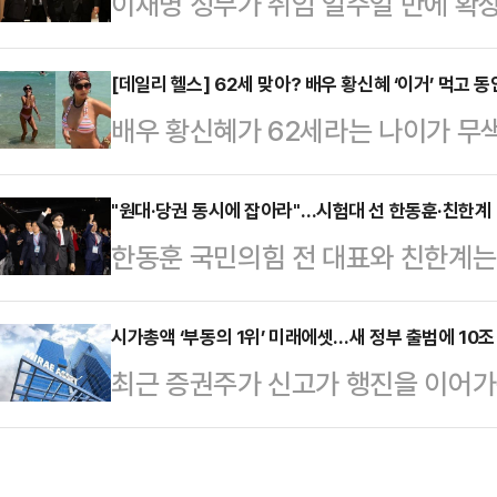
이재명 정부가 취임 일주일 만에 확장
가 과거 이 대통령의 주요 형사 재
가경정예산(추경) 논의에 본격 착수했
가운데 헌법 84조 해석 문제와 '4심
이블에 올린 것 자체가 재정 확대에 
[데일리 헬스] 62세 맞아? 배우 황신혜 ‘이거’ 먹고
법재판소를 둘러싼 각종 논란의 향방
배우 황신혜가 62세라는 나이가 무
다.9일 대통령실에 따르면 이재명 
권에 따르면, 대통령실은 이 변호사를
화제다.9일 황신혜는 자신의 소셜미디
관급과 실무자들이 참석한 가운데 비
원 부장판사, …
변…#마요르카”라는 글과 함께 스페
"원대·당권 동시에 잡아라"…시험대 선 한동훈·친한계
직접 주재했다.본격적인 추경 논의에
한동훈 국민의힘 전 대표와 친한계는
을 공개했다.사진 속 황신혜는 해변
점을 지적하며 라면 한개가 2000원
끼를 한 번에 잡을 수 있을까. 6·3
움을 즐기고 있다. 특히 황신혜는 
문제가 국민들에게 …
기 위한 모색이 파열음을 내며 이어지
시가총액 ‘부동의 1위’ 미래에셋…새 정부 출범에 10조
튼한 몸매를 자랑했다.황신혜 비키니
최근 증권주가 신고가 행진을 이어
표 경선을 앞두고 한 전 대표와 친
고 눈부십니다”, “진짜 진짜 너무 멋진
도 더욱 치열해지고 있다. 새 정부 
집중되고 있다.9일 정치권에 따르면
머나 세상에~ 마…
에셋증권은 부동의 1위 자리를 고수
상대책위원장이 내놓은 당 혁신안과 