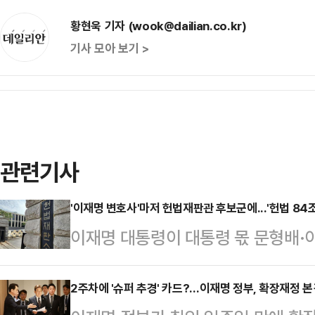
황현욱 기자 (wook@dailian.co.kr)
기사 모아 보기 >
관련기사
'이재명 변호사'마저 헌법재판관 후보군에...'헌법 84조
이재명 대통령이 대통령 몫 문형배·
군을 압축해 놓은 것으로 전해진 가운
엽 변호사(53·사법연수원 27기)를
2주차에 '슈퍼 추경' 카드?…이재명 정부, 확장재정 본