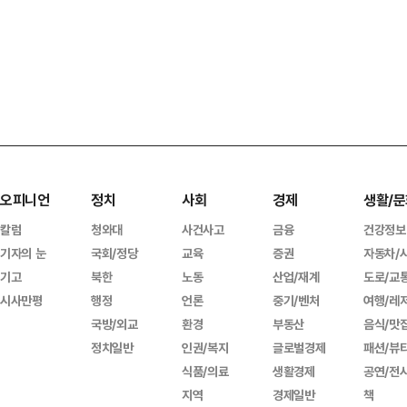
오피니언
정치
사회
경제
생활/문
칼럼
청와대
사건사고
금융
건강정보
기자의 눈
국회/정당
교육
증권
자동차/
기고
북한
노동
산업/재계
도로/교
시사만평
행정
언론
중기/벤처
여행/레
국방/외교
환경
부동산
음식/맛
정치일반
인권/복지
글로벌경제
패션/뷰
식품/의료
생활경제
공연/전
지역
경제일반
책