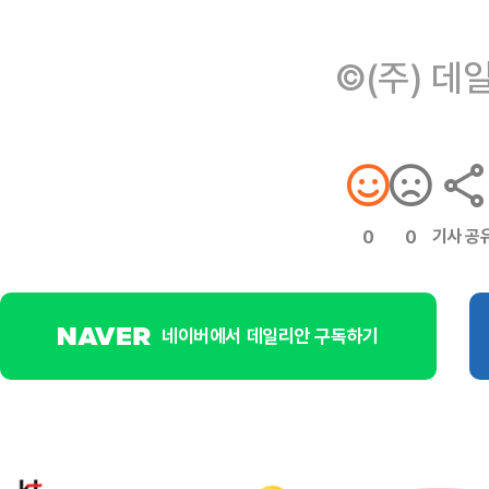
©(주) 데
기사 공
0
0
네이버에서 데일리안 구독하기