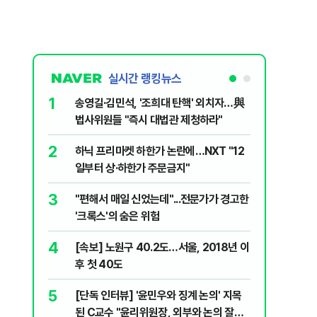
실시간 랭킹뉴스
1
6
송영길·김민석, '조희대 탄핵' 외치자…與
"기아차가
법사위원들 "즉시 대법관 제청하라"
교통사고때
2
7
하닉 프리마켓 하한가 논란에…NXT "12
SK하이닉
일부터 상·하한가 주문금지"
메모리 '
3
8
"편해서 매일 신었는데"...전문가가 경고한
박지원이 
'크록스'의 숨은 위험
함께한 김
4
9
[속보] 노원구 40.2도…서울, 2018년 이
"탕탕탕"
후 첫 40도
용의자 포
5
10
[단독 인터뷰] '윤민우와 징계 논의' 지목
"노원구 4
된 C교수 "윤리위원장, 외부와 논의 잘못
40도 돌