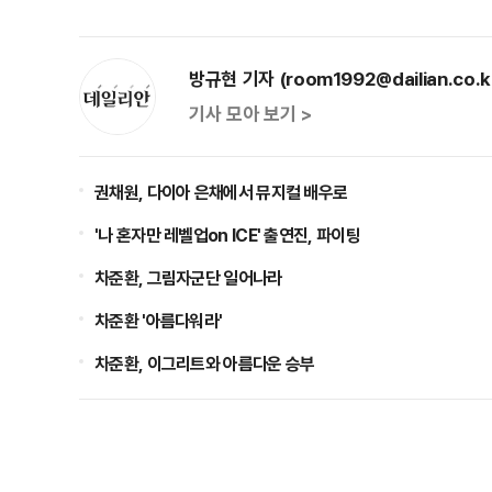
방규현 기자 (room1992@dailian.co.k
기사 모아 보기 >
권채원, 다이아 은채에서 뮤지컬 배우로
'나 혼자만 레벨업on ICE' 출연진, 파이팅
차준환, 그림자군단 일어나라
차준환 '아름다워라'
차준환, 이그리트와 아름다운 승부