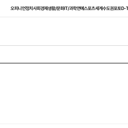
오피니언
정치
사회
경제
생활/문화
IT/과학
연예
스포츠
세계
수도권
포토
D-