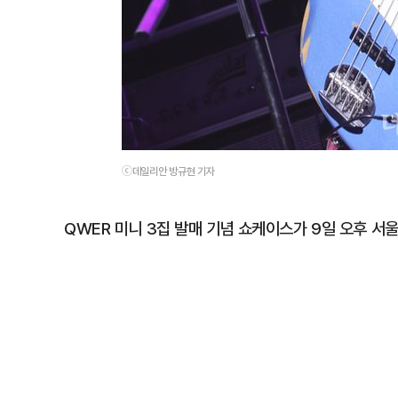
ⓒ데일리안 방규현 기자
QWER 미니 3집 발매 기념 쇼케이스가 9일 오후 서