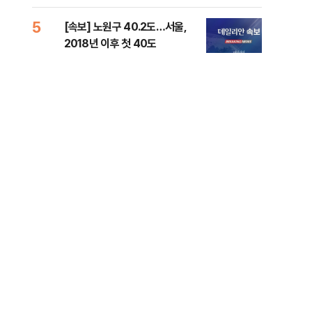
증거 수집" 지적
5
10
[속보] 노원구 40.2도…서울,
유용
2018년 이후 첫 40도
규탄
36