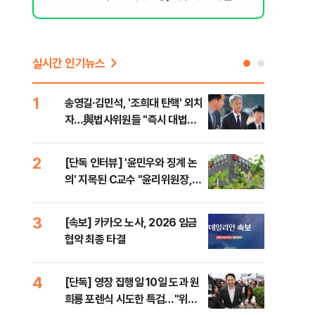
된 행위"
실시간 인기뉴스
1
6
송영길·김민석, '조희대 탄핵' 외치
SK
자…與법사위원들 "즉시 대법관
운다
제청하라"
2
7
[단독 인터뷰] '윤민우와 징계 논
이성
의' 지목된 C교수 "윤리위원장,
심"
외부와 논의 잘못된 행위"
거 
3
8
[속보] 카카오 노사, 2026 임금
코스
협약 최종 타결
선 
4
9
[단독] 영장 집행일 10일 도과 원
[코
희룡 포렌식 시도한 특검…"위법
관망