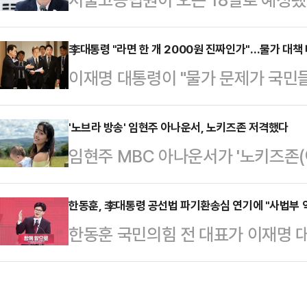
계엄을 해서, 시퍼렇게 살아 있던 
건의 파기환송심 기일을 연기했다.9
는, 아직도 믿어지지 않는 생각과 
(이재권 부장판사)는 이날 오는 18
李대통령 "라면 한 개 2000원 진짜인가"…물가 대책
었다는 게 점점 분명해지고, 민주당
이재명 대통령이 "물가 문제가 국민들
일을 추후지정했다고 밝혔다.서울고법
머지않아 확인될 것이 분명한 계엄이
과 가능한 대책이 뭐가 있을지를 챙
다.현행 헌법 84조는 '대통령은 내
김건희에게, 그리고…
이재명 대통령은 9일 오전 서울 용
'노브라 방송' 임현주 아나운서, 노키즈존 저격했다
는 재직 중 형사상의 소추(訴追)를 
임현주 MBC 아나운서가 '노키즈존(
태스크포스(TF) 회의에서 이같이 
후지정(추정)이란 기일을 변경, 연
다.1일 임현주는 자신의 소셜미디어(
도 보고해달라고 요구했다.이 대통령
않는 경우를 말한다. …
카페에서 '노키즈존'이란 안내를 받
한동훈, 李대통령 공선법 파기환송심 연기에 "사법부 
나 챙겨봐야겠는데, 최근에 물가가 
한동훈 국민의힘 전 대표가 이재명 
딸을 태우고 들어가려 했는데 주차 
한 개에 2000원(도) 한다는데 진
판부가 오는 18일로 예정됐던 공판
존이라며 다른 카페를 알려줬다"면서
"아무래도 정치적…
관련해 "스스로 사법부 독립을 꺾은 
반가워하는 시선도 많은데, 왜 아이는