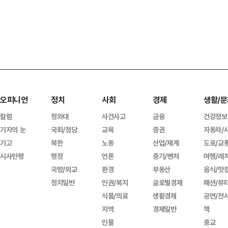
오피니언
정치
사회
경제
생활/문
칼럼
청와대
사건사고
금융
건강정보
기자의 눈
국회/정당
교육
증권
자동차/
기고
북한
노동
산업/재계
도로/교
시사만평
행정
언론
중기/벤처
여행/레
국방/외교
환경
부동산
음식/맛
정치일반
인권/복지
글로벌경제
패션/뷰
식품/의료
생활경제
공연/전
지역
경제일반
책
인물
종교