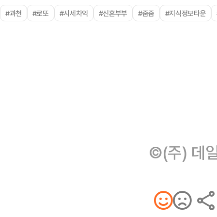
#과천
#로또
#시세차익
#신혼부부
#줍줍
#지식정보타운
©(주) 데