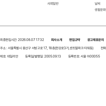
사회일반
날씨
생활문화
최종편집시간: 2026.08.07 17:32
회사소개
편집규약
광고제휴문의
주소 : 서울특별시 용산구 서빙고로 17, 18층(한강로3가,센트럴파크 타워동)
전화 
제호: 데일리안
등록일/발행일: 2005.09.13
등록번호: 서울 아00055