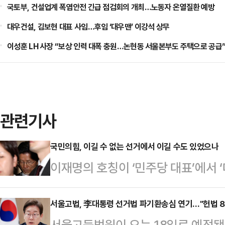
국토부, 건설업계 폭염안전 긴급 점검회의 개최…노동자 온열질환 예방
대우건설, 김보현 대표 사임…후임 ‘대우맨’ 이강석 상무
이성훈 LH 사장 “보상 인력 대폭 충원…논현동 서울본부도 주택으로 공급
관련기사
국민의힘, 이길 수 없는 선거에서 이길 수도 있었으나
이재명의 호칭이 ‘민주당 대표’에서 
인 변화가 보수는 차마 믿어지지 않
새삼 윤석열에 대한 배신과 증오의 감
서울고법, 李대통령 선거법 파기환송심 연기…"헌법 8
서울고등법원이 오는 18일로 예정됐