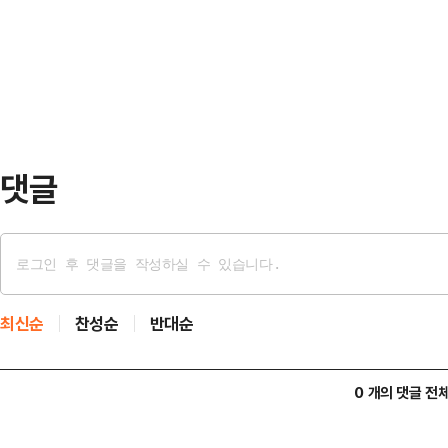
국 사법부 역사에 큰 오점으로 남을 
했다.임현주는 한 공원에서 유모차를
일 페이스북에 "헌법 84조는 대통
온 김에 찾…
이미 피고인의 신분에서 진행 중이던
다"라고 적었다.앞서 서울고등법원 형
정된 공직선거법 위반 …
댓글
최신순
찬성순
반대순
0 개의 댓글 전