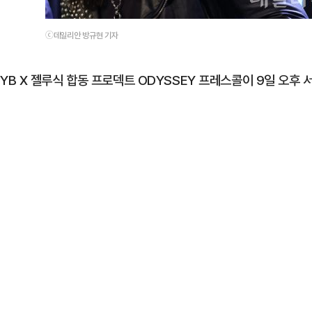
ⓒ데일리안 방규현 기자
YB X 젤루식 합동 프로덱트 ODYSSEY 프레스콜이 9일 오후