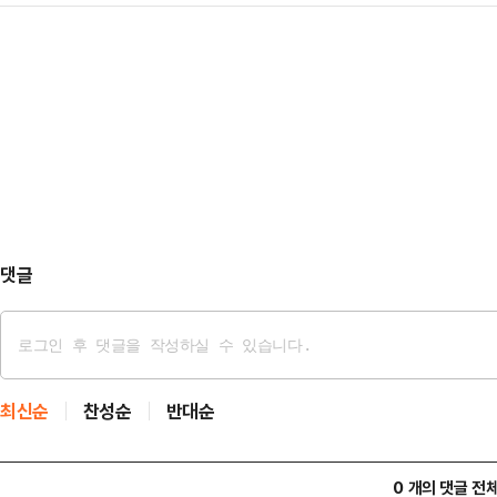
이한주 국정기획위원장은 쏜살같이 "
도 보고해달라고 요구했다.이 대통령
온 김에 찾…
대통령이 성남시장이던 시절부터 이번
나 챙겨봐야겠는데, 최근에 물가가 
노란봉투법은 이 대통령의 주요 대선 
한 개에 2000원(도) 한다는데 진
자 보호'라는 당초 취지와 달리 수많
"아무래도 정치적…
의 극심한 반발을 산 법안이다. 지
이 거부권을 행사하면서 무산됐다. 하
이 법안을 다시…
댓글
최신순
찬성순
반대순
0 개의 댓글 전