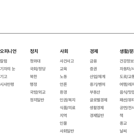
오피니언
정치
사회
경제
생활/문
칼럼
청와대
사건사고
금융
건강정보
기자의 눈
국회/정당
교육
증권
자동차/
기고
북한
노동
산업/재계
도로/교
시사만평
행정
언론
중기/벤처
여행/레
국방/외교
환경
부동산
음식/맛
정치일반
인권/복지
글로벌경제
패션/뷰
식품/의료
생활경제
공연/전
지역
경제일반
책
인물
종교
사회일반
날씨