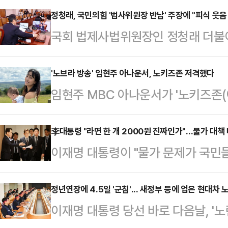
새삼 윤석열에 대한 배신과 증오의 감
정청래, 국민의힘 '법사위원장 반납' 주장에 "피식 웃음
국회 법제사법위원장인 정청래 더불
계엄을 해서, 시퍼렇게 살아 있던 
사위원장을 야당에 반납하라는 국민의
는, 아직도 믿어지지 않는 생각과 
대 의사를 밝혔다.정청래 의원은 9일
'노브라 방송' 임현주 아나운서, 노키즈존 저격했다
었다는 게 점점 분명해지고, 민주당
임현주 MBC 아나운서가 '노키즈존(
상화 위해 야당에 돌려줘야' 피식 웃
머지않아 확인될 것이 분명한 계엄이
다.1일 임현주는 자신의 소셜미디어(
앞서 주진우 국민의힘 법률자문위원장
김건희에게, 그리고…
카페에서 '노키즈존'이란 안내를 받
李대통령 "라면 한 개 2000원 진짜인가"…물가 대책
해 이제 법사위원장은 야당이 맡아야
이재명 대통령이 "물가 문제가 국민들
딸을 태우고 들어가려 했는데 주차 
원장으로는 법률안 검토와 사법부 인
과 가능한 대책이 뭐가 있을지를 챙
존이라며 다른 카페를 알려줬다"면서
다.나경원 국민의힘 의원…
이재명 대통령은 9일 오전 서울 용
정년연장에 4.5일 '군침'... 새정부 등에 업은 현대차
반가워하는 시선도 많은데, 왜 아이는
이재명 대통령 당선 바로 다음날, '
태스크포스(TF) 회의에서 이같이 
했다.임현주는 한 공원에서 유모차를