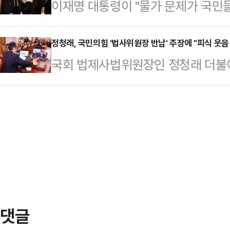
이재명 대통령이 "물가 문제가 국민들
비될 예정이다.강유정 대통령실 대변
을 독식했다"고 운을 뗐다.이어 "
과 가능한 대책이 뭐가 있을지를 챙
브리핑을 통해 "국민과 소통·경청을
견제를 위해 …
이재명 대통령은 9일 오전 서울 용
정청래, 국민의힘 '법사위원장 반납' 주장에 "피식 웃음
학에 발맞춰 대통령실 브리핑룸 시스
국회 법제사법위원장인 정청래 더불
태스크포스(TF) 회의에서 이같이 
대변인은 "대통령과 언론 간 소통 
사위원장을 야당에 반납하라는 국민의
도 보고해달라고 요구했다.이 대통령
기 위해 카메라 4대를 추가로 설…
대 의사를 밝혔다.정청래 의원은 9일
나 챙겨봐야겠는데, 최근에 물가가 
상화 위해 야당에 돌려줘야' 피식 웃
한 개에 2000원(도) 한다는데 진
앞서 주진우 국민의힘 법률자문위원장
"아무래도 정치적…
해 이제 법사위원장은 야당이 맡아야
원장으로는 법률안 검토와 사법부 인
다.나경원 국민의힘 의원…
댓글