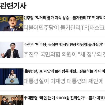
관련기사
민주당 "먹거리 물가 지속 상승…물가관리TF로 대책 
더불어민주당이 물가관리TF(태스크포
게 마련하겠다고 밝혔다.박찬대 민주
전 국회에서 열린 최고위원회의에서 
주진우 "민주당, 독식한 법사위원장 야당에 돌려줘야"
주진우 국민의힘 의원이 "새 정부의 첫
있다"며 "지난 주 경제성장률 전망치
상화'"라며 더불어민주당이 그 동안
물가가 여전히 높은 걸로 나타났다"고
자리를 행정부 견제를 위해 야당에게
대통령실, 李 제안에 브리핑룸 개편…질문하는 기자 
품 가격인상률이 두 달 연속 4%대를
대통령실이 이재명 대통령의 제안에 
률자문위원장인 주 의원은 8일 입장문
넉 달째 3%대 상승세를 이어가고 있
선하겠다고 밝혔다. 카메라를 추가 
위원장은 야당이 맡아야 한다"고 주장
다. 한 판에 1만원 …
다각도에서 공개하는 방식으로 개선될
李대통령 "라면 한 개 2000원 진짜인가"…물가 대책
관행'보다 '입법부의 행정부 견제'가