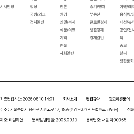
시사만평
행정
언론
중기/벤처
여행/레
국방/외교
환경
부동산
음식/맛
정치일반
인권/복지
글로벌경제
패션/뷰
식품/의료
생활경제
공연/전
지역
경제일반
책
인물
종교
사회일반
날씨
생활문화
최종편집시간: 2026.08.10 14:01
회사소개
편집규약
광고제휴문의
주소 : 서울특별시 용산구 서빙고로 17, 18층(한강로3가,센트럴파크 타워동)
전화 
제호: 데일리안
등록일/발행일: 2005.09.13
등록번호: 서울 아00055