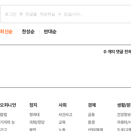
최신순
찬성순
반대순
0 개의 댓글 전
오피니언
정치
사회
경제
생활/문
칼럼
청와대
사건사고
금융
건강정보
기자의 눈
국회/정당
교육
증권
자동차/
기고
북한
노동
산업/재계
도로/교