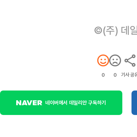
©(주) 데
기사 공
0
0
네이버에서 데일리안 구독하기