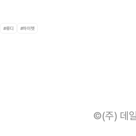
#류디
#하이헷
©(주) 데