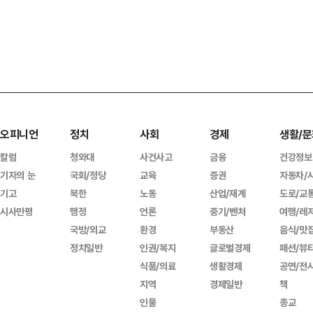
오피니언
정치
사회
경제
생활/문
칼럼
청와대
사건사고
금융
건강정보
기자의 눈
국회/정당
교육
증권
자동차/
기고
북한
노동
산업/재계
도로/교
시사만평
행정
언론
중기/벤처
여행/레
국방/외교
환경
부동산
음식/맛
정치일반
인권/복지
글로벌경제
패션/뷰
식품/의료
생활경제
공연/전
지역
경제일반
책
인물
종교