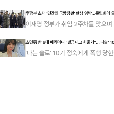
책위원장이 임기 연장 의지와 대선 
존이라며 다른 카페를 알려줬다"면서
김건희에게, 그리고…
선언하면서 국민의힘 내홍이 또다시 
李정부 초대 '민간인 국방장관' 탄생 임박…문민화에 
반가워하는 시선도 많은데, 왜 아이는
이재명 정부가 취임 2주차를 맞으며 
의 환영이 정면으로 충돌하며, 당내 
했다.임현주는 한 공원에서 유모차를
두하는 가운데 첫 국방부 장관 인선을
이다.김용태 위원장은 8일 국회 본
온 김에 찾…
되고 있다.12·3 비상계엄 당시 김용
초면男 뺨 6대 때리더니 "벌금내고 치울게"…'나솔' 
차기 지도부 선출을 위한 전당대회
'나는 솔로' 10기 정숙에게 폭행 당
련해 '국방장관 문민화'를 후보 당시
보 교체 논란에 대해 철저히 진상을
실이 알려졌다.지난 6일 JTBC '사
주목된다.李정부서 '민간 국방장관'
계엄과 대통령 탄핵의 상처,…
3일 대구에서 귀가하려고 거리에 서
은 이번 주에 장관 후보자 지명안을
붙었다.당시 A씨는 택시를 타기 위해
던 국방부 장관을 포함한 국무위원 
가 동일 택시의 뒷문을 열었다.이에 
다는 방침이다…
요"라고 했다. 그러자 여성이 갑자기
는 증거를 남겨야 한다는 생각에 당