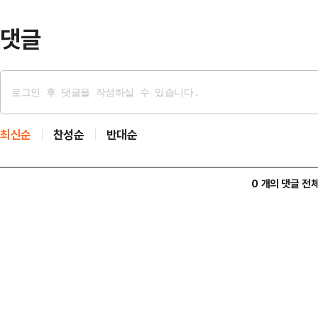
라…
댓글
최신순
찬성순
반대순
0 개의 댓글 전