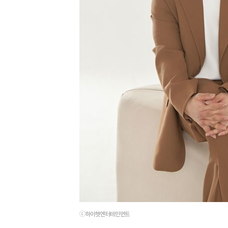
ⓒ하이헷엔터테인먼트