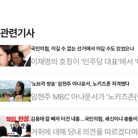
관련기사
국민의힘, 이길 수 없는 선거에서 이길 수도 있었으나
이재명의 호칭이 ‘민주당 대표’에서 
인 변화가 보수는 차마 믿어지지 않
새삼 윤석열에 대한 배신과 증오의 감
'노브라 방송' 임현주 아나운서, 노키즈존 저격했다
임현주 MBC 아나운서가 '노키즈존(
계엄을 해서, 시퍼렇게 살아 있던 
다.1일 임현주는 자신의 소셜미디어(
는, 아직도 믿어지지 않는 생각과 
카페에서 '노키즈존'이란 안내를 받
김용태 칼 빼자 터진 내홍…국민의힘, 쇄신이냐 충돌이
었다는 게 점점 분명해지고, 민주당
거취에 대해 당내 의견을 따르겠다며
딸을 태우고 들어가려 했는데 주차 
머지않아 확인될 것이 분명한 계엄이