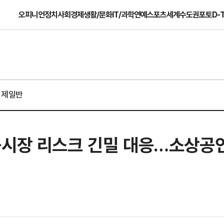
오피니언
정치
사회
경제
생활/문화
IT/과학
연예
스포츠
세계
수도권
포토
D-
경제일반
융시장 리스크 긴밀 대응…소상공인