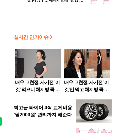
0.14%↑…세제개편에 ‘편법 주
소 이전’ 우려