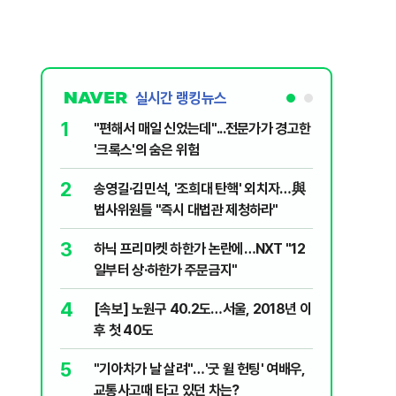
실시간 랭킹뉴스
1
6
"편해서 매일 신었는데"...전문가가 경고한
“정부 믿
'크록스'의 숨은 위험
양도세 혜
2
7
송영길·김민석, '조희대 탄핵' 외치자…與
[단독 인
법사위원들 "즉시 대법관 제청하라"
된 C교수
된 행위"
3
8
하닉 프리마켓 하한가 논란에…NXT "12
박지원이 
일부터 상·하한가 주문금지"
함께한 김
4
9
[속보] 노원구 40.2도…서울, 2018년 이
'디에이치
후 첫 40도
별 100
5
10
"기아차가 날 살려"…'굿 윌 헌팅' 여배우,
"집값 아
교통사고때 타고 있던 차는?
민의힘, 