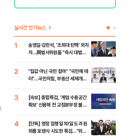
실시간 인기뉴스
1
6
송영길·김민석, '조희대 탄핵' 외치
SK
자…與법사위원들 "즉시 대법관
운다
제청하라"
2
7
"집값 아닌 국민 잡아" "국민에 테
이성
러"…국민의힘, 부동산 세제개편
심"
안 맹폭
거 
3
8
[속보] 종합특검, '계엄 수용공간
유용
확보' 신용해 전 교정본부장 불구
규탄
중
속기소
36
4
9
[단독] 영장 집행일 10일 도과 원
박지
희룡 포렌식 시도한 특검…"위법
령과