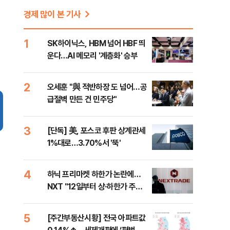
경제 많이 본 기사
1
SK하이닉스, HBM 넘어 HBF 띄
운다…AI 메모리 '계층화' 승부
2
오세훈 "與 적반하장 도 넘어…공
급절벽 만든 건 민주당"
3
[단독] 美, 포스코 후판 상계관세
1%대로…3.70%서 '뚝'
4
하닉 프리마켓 하한가 논란에…
NXT "12일부터 상·하한가 주문
금지"
5
[주간부동산시황] 전국 아파트값