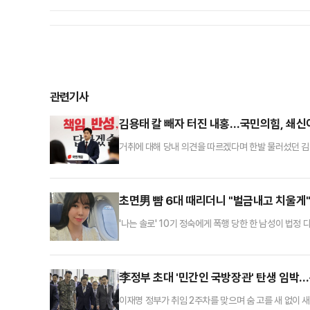
관련기사
김용태 칼 빼자 터진 내홍…국민의힘, 쇄신
거취에 대해 당내 의견을 따르겠다며 한발 물러섰던 
을 전격 선언하면서 국민의힘 내홍이 또다시 격화되고 
태로 치닫는 양상이다.김용태 위원장은 8일 국회 본관
무감사권을 발동해 대선후보 교체 논란에 대해 철저히 
초면男 뺨 6대 때리더니 "벌금내고 치울게"
'나는 솔로' 10기 정숙에게 폭행 당한 한 남성이 법정
해 10월 3일 대구에서 귀가하려고 거리에 서 있던 택
자기 술 취한 남녀가 동일 택시의 뒷문을 열었다.이에 
리기 시작했다는 것.A씨는 증거를 남겨야 한다는 생각
李정부 초대 '민간인 국방장관' 탄생 임박
이재명 정부가 취임 2주차를 맞으며 숨 고를 새 없이 