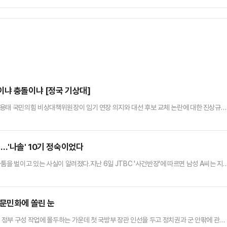
이냐 충돌이냐 [정국 기상대]
김용태 국민의힘 비상대책위원장이 임기 연장 의지와 대선 후보 교체 논란에 대한 진상규명
있다. 친윤계의 반발과 친한계의 환영이 정면으로 충돌하며, 당내 긴장감은 '일촉즉발' 상
에서 기자회견을 열어 오는 9월 초까지 차기 지도부 선출을 위한 전당대회를 개최하고 당
진상을 규명하겠다고 밝혔다.김 위원장은 "비상계엄과 대통령 탄핵의 상처,…
…'나솔' 10기 정숙이었다
 다툼을 벌이고 있는 사실이 알려졌다.지난 6일 JTBC '사건반장'에 따르면 남성 A씨는 지
시를 잡았다가 한 여성과 시비가 붙었다.당시 A씨는 택시를 타기 위해 앞문을 열었는데, 갑
A씨는 "내가 먼저 잡았으니 뒤차를 타세요"라고 했다. 그러자 여성이 갑자기 A씨의 뺨을 
에 당시 상황을 녹음했고, 녹취록에는 "녹음해라…
…문민화에 쏠린 눈
새 정부 구성 작업에 몰두하는 가운데 첫 국방부 장관 인선을 두고 정치권과 군 안팎에 관심