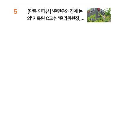
증거 수집" 지적
5
10
[단독 인터뷰] '윤민우와 징계 논
[단
의' 지목된 C교수 "윤리위원장,
1%
외부와 논의 잘못된 행위"