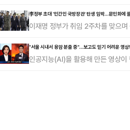
실이 알려졌다.지난 6일 JTBC '사
존이라며 다른 카페를 알려줬다"면서
계엄과 대통령 탄핵의 상처,…
3일 대구에서 귀가하려고 거리에 서
李정부 초대 '민간인 국방장관' 탄생 임박…문민화에 
반가워하는 시선도 많은데, 왜 아이는
이재명 정부가 취임 2주차를 맞으며 
붙었다.당시 A씨는 택시를 타기 위해
했다.임현주는 한 공원에서 유모차를
두하는 가운데 첫 국방부 장관 인선을
가 동일 택시의 뒷문을 열었다.이에 
온 김에 찾…
되고 있다.12·3 비상계엄 당시 김용
"서울 시내서 용암 분출 중"…보고도 믿기 어려운 영상
요"라고 했다. 그러자 여성이 갑자기
인공지능(AI)을 활용해 만든 영상이
련해 '국방장관 문민화'를 후보 당시
는 증거를 남겨야 한다는 생각에 당
해지자 소셜미디어(SNS)를 중심으
주목된다.李정부서 '민간 국방장관'
라…
관련 규제가 필요하다는 주장도 나오고
은 이번 주에 장관 후보자 지명안을
셜네트워크서비스(SNS) 스레드에서 
던 국방부 장관을 포함한 국무위원 
상에는 방송국 아나운서가 "서울 시
다는 방침이다…
하며 현장 기자를 연결하는 장면이 
으로 시뻘건 용암이 솟아오르지만 태