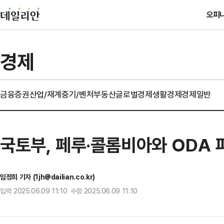
오피
경제
금융
증권
산업/재계
중기/벤처
부동산
글로벌경제
생활경제
경제일반
국토부, 페루·콜롬비아와 ODA
임정희 기자 (1jh@dailian.co.kr)
입력 2025.06.09 11:10 수정 2025.06.09 11:10