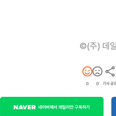
©(주) 데
기사 공
0
0
네이버에서 데일리안 구독하기