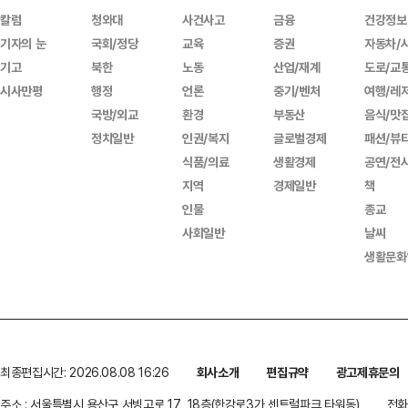
칼럼
청와대
사건사고
금융
건강정보
기자의 눈
국회/정당
교육
증권
자동차/
기고
북한
노동
산업/재계
도로/교
시사만평
행정
언론
중기/벤처
여행/레
국방/외교
환경
부동산
음식/맛
정치일반
인권/복지
글로벌경제
패션/뷰
식품/의료
생활경제
공연/전
지역
경제일반
책
인물
종교
사회일반
날씨
생활문화
최종편집시간: 2026.08.08 16:26
회사소개
편집규약
광고제휴문의
주소 : 서울특별시 용산구 서빙고로 17, 18층(한강로3가,센트럴파크 타워동)
전화 