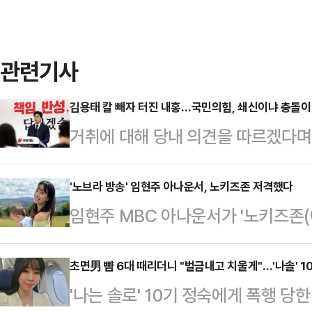
관련기사
김용태 칼 빼자 터진 내홍…국민의힘, 쇄신이냐 충돌이
거취에 대해 당내 의견을 따르겠다며
책위원장이 임기 연장 의지와 대선 
선언하면서 국민의힘 내홍이 또다시 
'노브라 방송' 임현주 아나운서, 노키즈존 저격했다
임현주 MBC 아나운서가 '노키즈존(
의 환영이 정면으로 충돌하며, 당내 
다.1일 임현주는 자신의 소셜미디어(
이다.김용태 위원장은 8일 국회 본
카페에서 '노키즈존'이란 안내를 받
초면男 뺨 6대 때리더니 "벌금내고 치울게"…'나솔' 
차기 지도부 선출을 위한 전당대회
'나는 솔로' 10기 정숙에게 폭행 당
딸을 태우고 들어가려 했는데 주차 
보 교체 논란에 대해 철저히 진상을