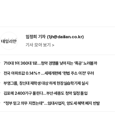
임정희 기자 (1jh@dailian.co.kr)
기사 모아 보기 >
710대 1이 360대 1로…청약 경쟁률 낮아지는 ‘특공’ 노려볼까
전국 아파트값 0.14%↑…세제개편에 ‘편법 주소 이전’ 우려
부영그룹, 창신대 재학생 대상 하계 현장실습학기제 실시
김포에 2400가구 풀린다…부산·세종도 청약 일정 돌입
“정부 믿고 의무 지켰는데”…임대사업자, 양도세 혜택 폐지 반발