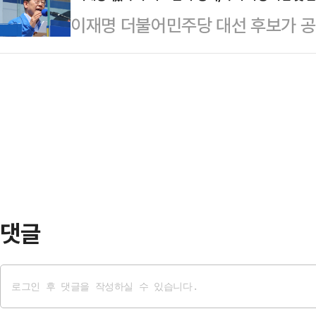
다"고 강조했다.2일 법조계에 따르
이재명 더불어민주당 대선 후보가 공약
나, 대선 이후 다시 이재명 후보 비
선거법 위반 혐의를 받는 박모씨에 
으로 한 검찰개혁을 예고했다. 법조
다고 전망했다. 전문가들은 특히, 
을 한 뒤 "증거 인멸과 도망의…
효율성이 떨어지거나 검찰의 역할이 약
국 '이재명 지키기'를 위한 수단인 
원활하지 않게 돼 수사 과정이 지연
로 내다봤다.27일 법조계와 정치권
다. 전문가들은 특히, 정치인 등 특
공지를 통해 "선대위…
로 경찰 권력의 과도한 비대화를 부를
정치권에 따르면 이 후보는 자신의 
으로 지정, 내란…
댓글