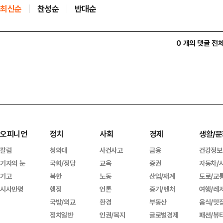
최신순
찬성순
반대순
0 개의 댓글 전
오피니언
정치
사회
경제
생활/문
칼럼
청와대
사건사고
금융
건강정보
기자의 눈
국회/정당
교육
증권
자동차/
기고
북한
노동
산업/재계
도로/교
시사만평
행정
언론
중기/벤처
여행/레
국방/외교
환경
부동산
음식/맛
정치일반
인권/복지
글로벌경제
패션/뷰