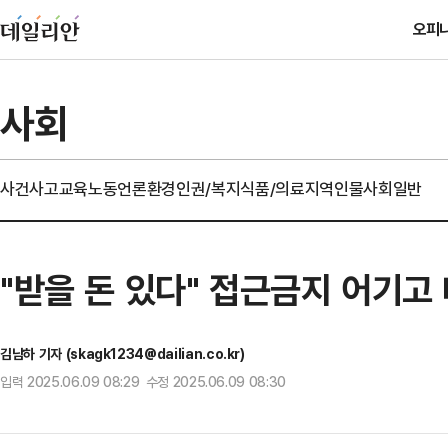
오피
사회
사건사고
교육
노동
언론
환경
인권/복지
식품/의료
지역
인물
사회일반
"받을 돈 있다" 접근금지 어기고
김남하 기자 (skagk1234@dailian.co.kr)
입력 2025.06.09 08:29 수정 2025.06.09 08:30