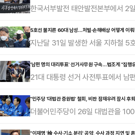
한국서부발전 태안발전본부에서 2일 
끼여 숨지는 사고가 일어났다. 비정
벌어진 지 6년여 만이다. 법조계에
5호선 불지른 60대 남성…처벌·손해배상 어떻게 이뤄질
지난달 31일 발생한 서울 지하철 5
입증된다면 이번 사고에 중대재해처
원이 넘는 것으로 추산됐다. 경찰이
를 방지할 안전센서가 기계에 부착돼
가운데 법조계에선 피의자가 사전에
'남편 명의 대리투표' 선거사무원 구속…법조계 "집행유
작업지휘자가 있었는지 여부에 따라 
21대 대통령 선거 사전투표에서 남
사람이 많은 전차 내에서 실제로 불을
다.4일 경찰에 따르면 지난 2일 오
속됐다. 법조계에서는 "공무원이라는
이 이뤄질 것으로 전망했다. 전문가들
작실에서 50대 근로자 김모…
미칠 수 있지만, 선거사무에 관계있
"민주당 '대법관 증원법' 철회, 비판 잠재우려 잠시 후퇴
비 등에 대해 손해배상청구가 가능하
더불어민주당이 26일 대법관을 10
조 제2항이 적용되는 대상"이라며 
가해자에게 구상 청구도 할 수 있다
임용을 가능케 하는 '법원조직법 개정
불가피할 것으로 생각되고, 공무원 
청 관계자는 이…
선이 가까워진 만큼 악화된 여론을 
"이재명 '檢 수사·기소 분리' 공약, 수사 과정 지연 및 