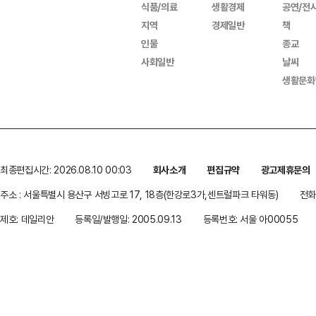
식품/의료
생활경제
공연/전
지역
경제일반
책
인물
종교
사회일반
날씨
생활문화
최종편집시간: 2026.08.10 00:03
회사소개
편집규약
광고제휴문의
주소 : 서울특별시 용산구 서빙고로 17, 18층(한강로3가,센트럴파크 타워동)
전화 
제호: 데일리안
등록일/발행일: 2005.09.13
등록번호: 서울 아00055