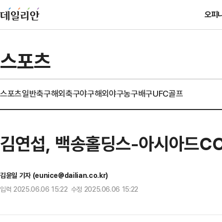
오피
스포츠
스포츠일반
축구
해외축구
야구
해외야구
농구
배구
UFC
골프
김연섭, 백송홀딩스-아시아드CC
김윤일 기자 (eunice@dailian.co.kr)
입력 2025.06.06 15:22 수정 2025.06.06 15:22