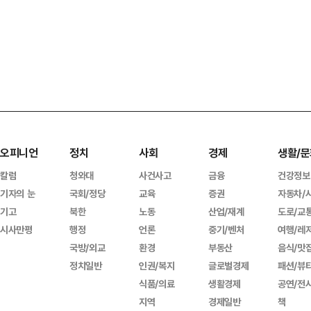
오피니언
정치
사회
경제
생활/문
칼럼
청와대
사건사고
금융
건강정보
기자의 눈
국회/정당
교육
증권
자동차/
기고
북한
노동
산업/재계
도로/교
시사만평
행정
언론
중기/벤처
여행/레
국방/외교
환경
부동산
음식/맛
정치일반
인권/복지
글로벌경제
패션/뷰
식품/의료
생활경제
공연/전
지역
경제일반
책