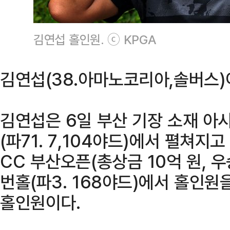
김연섭 홀인원. ⓒ KPGA
김연섭(38.아마노코리아,솔버스)
김연섭은 6일 부산 기장 소재 아
(파71. 7,104야드)에서 펼쳐지
CC 부산오픈(총상금 10억 원, 우
번홀(파3. 168야드)에서 홀인원
홀인원이다.