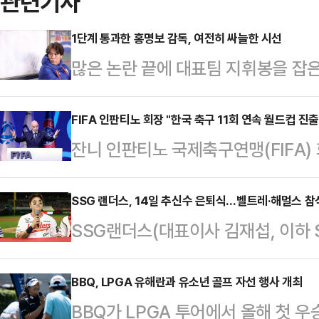
관련기사
1단계 통과한 홍명보 감독, 여전히 싸늘한 시선
많은 논란 끝에 대표팀 지휘봉을 잡은
선 무대에 올려놓았다.홍명보 감독이
라크 바스라 국제경기장에서 열린 ‘20
FIFA 인판티노 회장 "한국 축구 11회 연속 월드컵 진출
잔니 인판티노 국제축구연맹(FIFA) 
컵 아시아 3차 예선’ 이라크와의 B조
출을 축하했다.인판티노 회장은 6일
써 5승 4무(승점 19)를 기록한 한국
팀의 11회 연속 월드컵 본선 진출에
SSG 랜더스, 14일 추신수 은퇴식…벨트레·해멀스 참
면서 최종전 결과와 상관없이 최소 조
SSG랜더스(대표이사 김재섭, 이하 
진심으로 축하한다"며 "유럽과 남미를
상위 2개팀이 본선에 직행한다.195
에서 열리는 롯데 자이언츠와의 홈
출이라는 기록을 작성한 것은 인상적
한 …
을 개최한다.메이저리그와 KBO리그
BBQ, LPGA 유해란과 유소년 골프 자선 행사 개최
드컵 11회 연속 진출한 국가는 브라질(
BBQ가 LPGA 투어에서 올해 첫 우
추신수 보좌역은, 한 시대를 대표한 
리아(이상 14회), 스페인(12회)