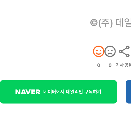
©(주) 데
기사 공
0
0
네이버에서 데일리안 구독하기