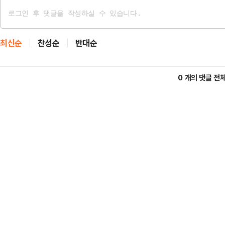
최신순
찬성순
반대순
0 개의 댓글 전