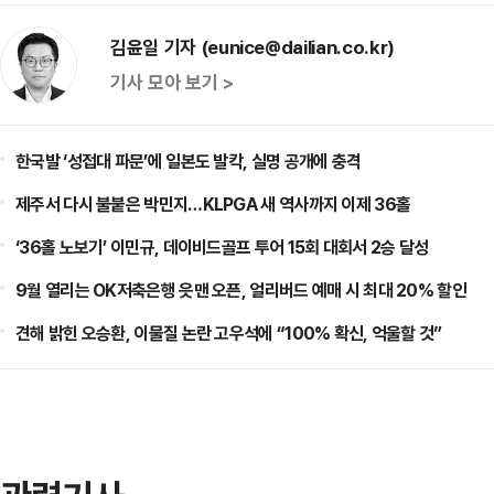
김윤일 기자 (eunice@dailian.co.kr)
기사 모아 보기 >
한국발 ‘성접대 파문’에 일본도 발칵, 실명 공개에 충격
제주서 다시 불붙은 박민지…KLPGA 새 역사까지 이제 36홀
‘36홀 노보기’ 이민규, 데이비드골프 투어 15회 대회서 2승 달성
9월 열리는 OK저축은행 읏맨 오픈, 얼리버드 예매 시 최대 20% 할인
견해 밝힌 오승환, 이물질 논란 고우석에 “100% 확신, 억울할 것”