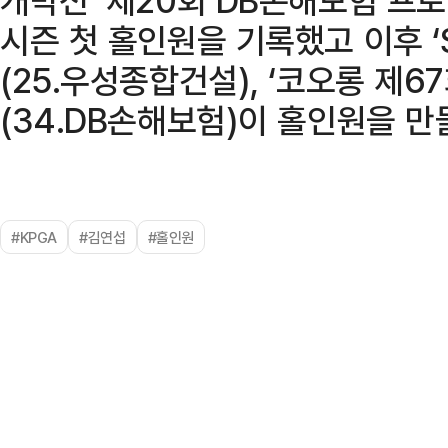
시즌 첫 홀인원을 기록했고 이후 
(25.우성종합건설), ‘코오롱 제
(34.DB손해보험)이 홀인원을 만
#KPGA
#김연섭
#홀인원