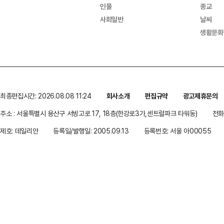
인물
종교
사회일반
날씨
생활문화
최종편집시간: 2026.08.08 11:24
회사소개
편집규약
광고제휴문의
주소 : 서울특별시 용산구 서빙고로 17, 18층(한강로3가,센트럴파크 타워동)
전화 
제호: 데일리안
등록일/발행일: 2005.09.13
등록번호: 서울 아00055