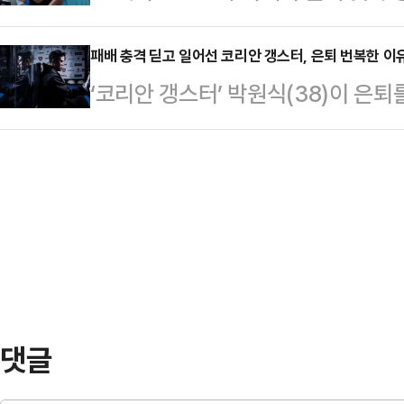
룹)와 함께 골프 꿈나무들을 위한 
부를 실천한 선수로 널리 알려져 있다
은 지난 3일(현지 시간), 미국 뉴욕의
패배 충격 딛고 일어선 코리안 갱스터, 은퇴 번복한 이
에게 감사의 마음을 전하고 야구를 통
‘코리안 갱스터’ 박원식(38)이 은
프로와 함께하는 유소년 골프 자선행사
자 마련됐다.은퇴식 당일에는 지역 
서 박원식은 지난달 6일 인천 인스파
으로 열린 이번 행사는 장래가 촉망받
된다. 추 보좌역은 …
드게임' 메인 이벤트 최준서와의 웰터
프로에게 직접 레슨을 받을 수 있는
언한 바 있다.은퇴 선언만큼 충격적
위해 BBQ는 지난달 LPGA 투어 
세할 것이란 전망이 파다했으나 뚜껑
를 …
은 경기 시작 후 달려든 최준서의 펀
져 패하고 말았다. 1라운드 1분 16
기 후 자신…
댓글