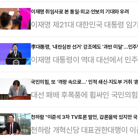
홍명보 감독의 지략도 한몫했다.홍명
국시각) 이라크 바스라 국제경기장에서
이재명 취임사로 본 통일·외교·안보의 기대와 우려
이재명 제21대 대한민국 대통령 임
중미 월드컵 아시아 3차 예선 B조 
가 직면한 민생, 경제, 외교, 안보,
완파하고 월드컵 본선행 티켓을 거머
하겠다는 의지를 밝혔다.필자는 많은
李대통령, '내란심판 선거' 강조에도 '과반 미달'…민
었다.당초 비기기만 해도 월드컵 본
이재명 대통령이 역대 대선에서 민주
고 승리로 이끈 이 대통령에게 일단
구대표팀은 공수 핵심 손흥민(토트넘
다. 3년 만의 정권교체다. 다만 이번
정보원장의 임명, 주요 직책 하마평
며 쉽지 않은 경기…
당초 민주 진영이 무난한 과반 득표율
국민의힘, 또 '격랑 속으로…' 인적 쇄신·지도부 거취 '혼
우려하는 시각도 있으나, 대통령이 
대선 패배 후폭풍에 휩싸인 국민의힘이
은 과반 득표를 허락하지 않았다. 
하는 것을 탓할 수는 없다. 중요한 
쇄신의 격랑 속으로 빠져들었다. 권
는 한편 이 대통령이 강조한 '협치'
이 취임사에서…
운데 지도부 또한 거취에 대한 장고에
천하람 "이준석 3차 TV토론 발언, 갑론을박 있지만 국
통에 나서겠다는 계획이다.5일 정치권
천하람 개혁신당 대표권한대행이 이준
의 결과물에 정치권의 이목이 쏠리고
치로 38일간 치러진 21대 대선에서 