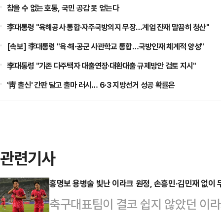
참을 수 없는 호통, 국민 공감 못 얻는다
李대통령 "육해공사 통합·자주국방의지 무장…계엄 잔재 말끔히 청산"
[속보] 李대통령 "육·해·공군 사관학교 통합…국방인재 체계적 양성"
李대통령 "기존 다주택자 대출연장·대환대출 규제방안 검토 지시"
'靑 출신' 간판 달고 출마 러시… 6·3 지방선거 성공 확률은
관련기사
홍명보 용병술 빛난 이라크 원정, 손흥민·김민재 없이 
축구대표팀이 결코 쉽지 않았던 이라