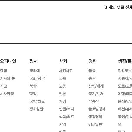
0 개의 댓글 전
오피니언
정치
사회
경제
생활/문
칼럼
청와대
사건사고
금융
건강정보
기자의 눈
국회/정당
교육
증권
자동차/
기고
북한
노동
산업/재계
도로/교
시사만평
행정
언론
중기/벤처
여행/레
국방/외교
환경
부동산
음식/맛
정치일반
인권/복지
글로벌경제
패션/뷰
식품/의료
생활경제
공연/전
지역
경제일반
책
인물
종교