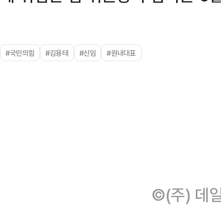
#국민의힘
#김용태
#신임
#원내대표
©(주) 데