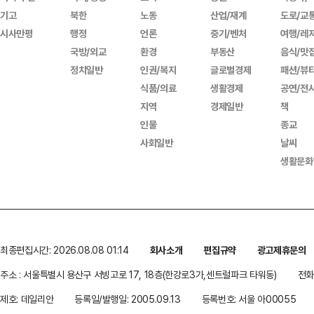
기고
북한
노동
산업/재계
도로/교
시사만평
행정
언론
중기/벤처
여행/레
국방/외교
환경
부동산
음식/맛
정치일반
인권/복지
글로벌경제
패션/뷰
식품/의료
생활경제
공연/전
지역
경제일반
책
인물
종교
사회일반
날씨
생활문화
최종편집시간: 2026.08.08 01:14
회사소개
편집규약
광고제휴문의
주소 : 서울특별시 용산구 서빙고로 17, 18층(한강로3가,센트럴파크 타워동)
전화 
제호: 데일리안
등록일/발행일: 2005.09.13
등록번호: 서울 아00055