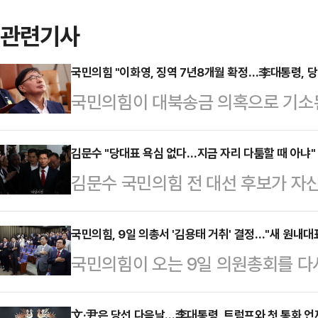
관련기사
국민의힘 "이화영, 징역 7년8개월 확정…李대통령, 
국민의힘이 대북송금 의혹으로 기소
서 7년 8개월의 징역형을 확정 받자
에 자신이 있다면, 재판을 중지시킬 
김문수 "당대표 욕심 없다…지금 자리 다툼할 때 아냐"
김문수 국민의힘 전 대선 후보가 자신
다"고 촉구했다.나경원 국민의힘 의원
"당대표에 아무 욕심이 없다. 지금은
법 대북송금으로 징역형을 확정 받은
었다. 더불어민주당 주도로 이른바 '
국민의힘, 9일 의총서 '김용태 거취' 결정…"새 원내대
급하기로 한 스마트팜 사업비 500만
국민의힘이 오는 9일 의원총회를 다
해산될 위기에 당대표 누가 할지를 두
러를 쌍방울 그룹이 대신 내도록 한 
를 논의하기로 결정했다. 권성동 원
김문수 전 후보는 5일 서울 영등포
일탈이 아니다"라고 규…
文·尹은 당선 다음날…李대통령, 트럼프와 첫 통화 