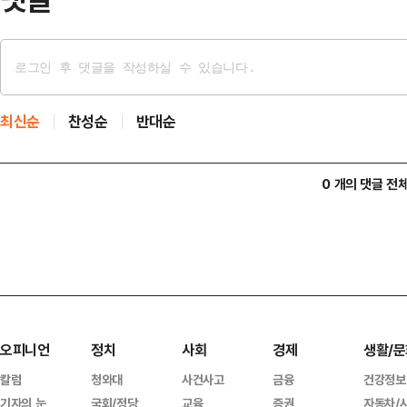
최신순
찬성순
반대순
0 개의 댓글 전
오피니언
정치
사회
경제
생활/문
칼럼
청와대
사건사고
금융
건강정보
기자의 눈
국회/정당
교육
증권
자동차/