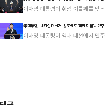
선출 공고는 조만간 나올 예정이다.
에서 "이재명 대통령 시대가 열렸다"
이재명 대통령이 취임 이틀째를 맞은
오후 국회에서 열린 의원총회를 마친
우리가 해야 할 이야기가 있고, 하지
가 이뤄지지 않고 있다. 과거 문재인
여부와 관련된 질문에 "비대위원장 
다.이어…
전 대통령이 그 다음날 미국 대통령
李대통령, '내란심판 선거' 강조에도 '과반 미달'…민
견을 좀 더 들어보고, 비대위원장 
이재명 대통령이 역대 대선에서 민주
다. 관세정책이나 방위비 분담금 등
했다"고 밝혔다.이날 국민의힘은 오
다. 3년 만의 정권교체다. 다만 이번
대통령실은 5일 "트럼프 대통령과의
의 거취와 당 쇄신 방안을…
당초 민주 진영이 무난한 과반 득표율
특이성이 있는 상황에서, 시차와 여러
은 과반 득표를 허락하지 않았다. 
혔다. 강유정 대통령실 대변인은 전
는 한편 이 대통령이 강조한 '협치'
조율 중"이라고 …
통에 나서겠다는 계획이다.5일 정치권
치로 38일간 치러진 21대 대선에서 
(1728만…
댓글