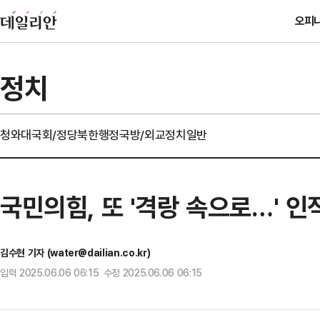
오피
정치
청와대
국회/정당
북한
행정
국방/외교
정치일반
국민의힘, 또 '격랑 속으로…' 인
김수현 기자 (water@dailian.co.kr)
입력 2025.06.06 06:15 수정 2025.06.06 06:15