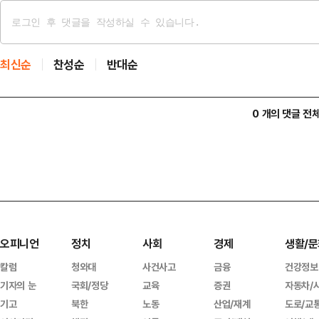
최신순
찬성순
반대순
0 개의 댓글 전
오피니언
정치
사회
경제
생활/문
칼럼
청와대
사건사고
금융
건강정보
기자의 눈
국회/정당
교육
증권
자동차/
기고
북한
노동
산업/재계
도로/교