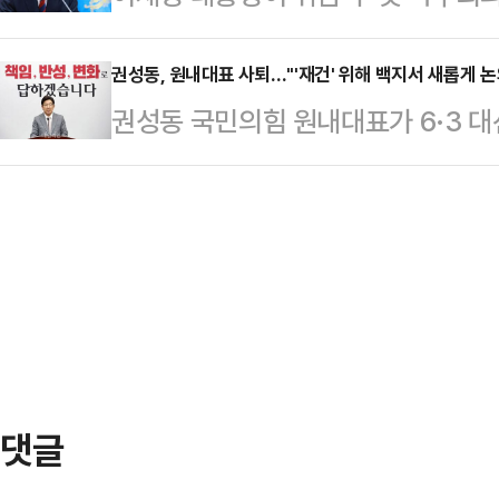
러를 쌍방울 그룹이 대신 내도록 한 
하자"고 말했다.이재명 대통령은 5
강 대변인은 "강훈식 비서실장은 오는
일탈이 아니다"라고 규…
의에서 모두발언에 앞서 사회자를 향
권성동, 원내대표 사퇴…"'재건' 위해 백지서 새롭게 논
관련한 사항들에 대해 소통할 예정"
권성동 국민의힘 원내대표가 6·3 대
다. 좀 어색하죠?"라며 이같이 밝혔
인선 발표에 앞서 "꼭 무덤 같다. 
재건을 위해 백지에서 새롭게 논의해
국민들로부터 위임받은 업무를 하는 
다. 컴퓨터도 …
하겠다고 밝혔다.권성동 원내대표는 
하게 되기에는 상당한 시간이 필요한
"이번 대선 패배는 단순히 비상계엄
상황에서 고생한다"고 했다.이어 "최
는다. 집권여당 국민의힘의 분열에 
여러분이 또 헌법기…
그는 "원내대표로서 책임이 결코 가볍
변명할 생각도 없다"고 했다. 그러면
를 드는 심정'이…
댓글