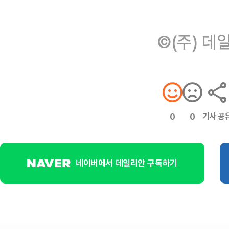
©(주) 데
기사 공
0
0
네이버에서 데일리안 구독하기