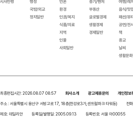
시사만평
행정
언론
중기/벤처
여행/레
국방/외교
환경
부동산
음식/맛
정치일반
인권/복지
글로벌경제
패션/뷰
식품/의료
생활경제
공연/전
지역
경제일반
책
인물
종교
사회일반
날씨
생활문화
최종편집시간: 2026.08.07 08:57
회사소개
광고제휴문의
개인정보
주소 : 서울특별시 용산구 서빙고로 17, 18층(한강로3가,센트럴파크 타워동)
전화 
제호: 데일리안
등록일/발행일: 2005.09.13
등록번호: 서울 아00055