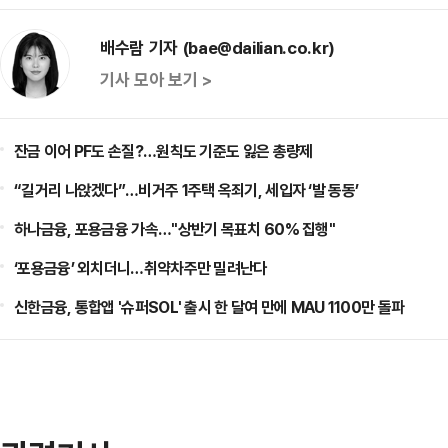
배수람 기자 (bae@dailian.co.kr)
기사 모아 보기 >
잔금 이어 PF도 손질?…원칙도 기준도 잃은 총량제
“길거리 나앉겠다”…비거주 1주택 옥죄기, 세입자 ‘발 동동’
하나금융, 포용금융 가속…"상반기 목표치 60% 집행"
‘포용금융’ 외치더니…취약차주만 밀려난다
신한금융, 통합앱 '슈퍼SOL' 출시 한 달여 만에 MAU 1100만 돌파