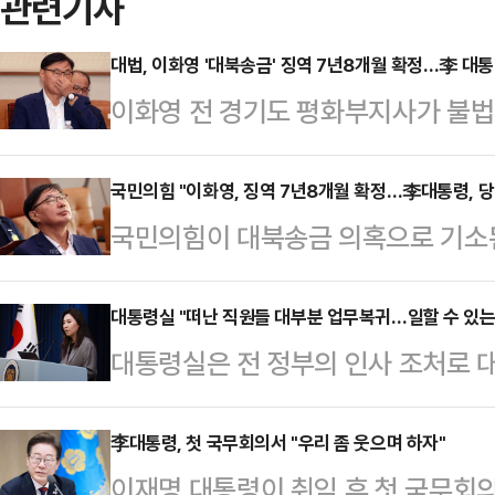
관련기사
대법, 이화영 '대북송금' 징역 7년8개월 확정…李 대통
이화영 전 경기도 평화부지사가 불
확정 받았다. 이 전 부지사는 이재
울 그룹으로부터 억대 뇌물을 받고 8
국민의힘 "이화영, 징역 7년8개월 확정…李대통령, 
국민의힘이 대북송금 의혹으로 기소
재판을 받아 왔다.5일 법조계에 따르
서 7년 8개월의 징역형을 확정 받자
관)는 특정범죄 가중처벌법상 뇌물 
에 자신이 있다면, 재판을 중지시킬 
대통령실 "떠난 직원들 대부분 업무복귀…일할 수 있는
7년8개월과 벌금 2억5000만원, 
대통령실은 전 정부의 인사 조처로 
다"고 촉구했다.나경원 국민의힘 의원
을 확정했다.앞서 검찰은 이 전 부지사
령의 복귀 명령 하루 만에 대부분 
법 대북송금으로 징역형을 확정 받은
그룹으로부터…
령실 대변인은 5일 오전 브리핑에서
李대통령, 첫 국무회의서 "우리 좀 웃으며 하자"
급하기로 한 스마트팜 사업비 500만
이재명 대통령이 취임 후 첫 국무회
업무에 복귀해 조금씩 일할 수 있는 