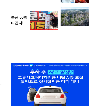
당
심
.
고
와
심
한