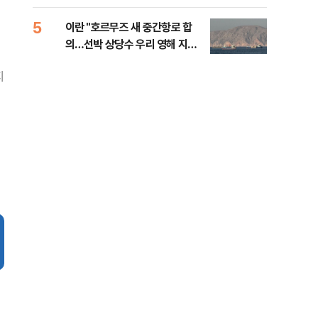
5
10
이란 "호르무즈 새 중간항로 합
폭염
의…선박 상당수 우리 영해 지난
층…
다"
지