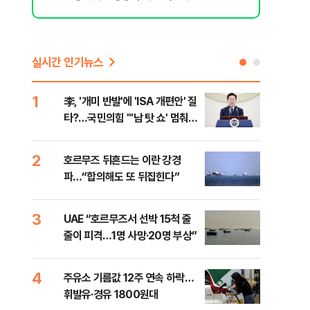
실시간 인기뉴스
1
6
李, '개미 반발'에 'ISA 개편안' 질
천안
타?…국민의힘 "'남 탓 쇼' 멈춰
이 
라"
사
2
7
호르무즈 뒤흔드는 이란 강경
[주
파…“합의해도 또 뒤집힌다”
다?
3
8
UAE “호르무즈서 선박 15척 줄
민주
줄이 피격…1명 사망·20명 부상”
청래
능 
4
9
주유소 기름값 12주 연속 하락…
"너
휘발유·경유 1800원대
운전