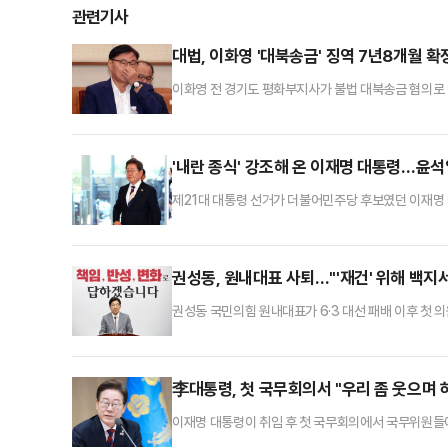
관련기사
대법, 이화영 '대북송금' 징역 7년8개월 
이화영 전 경기도 평화부지사가 불법 대북송금 혐의로 
시 쌍방울 그룹으로부터 억대 뇌물을 받고 800만 달러
박영재 대법관)는 특정범죄 가중처벌법상 뇌물 등 혐의로
원을 선고한 원심 판결을 확정했다.앞서 검찰은 이 전 
'내란 종식' 강조해 온 이재명 대통령…윤
제21대 대통령 선거가 더불어민주당 후보였던 이재명 
이 대통령이 유세 기간 '내란 종식'을 거듭 강조해 온
위공직자수사처가 진행해 온 윤 전 대통령 부부의 내·
동시에 특검법 추진을 서두르고 있어 이른 시일 내 특검
권성동, 원내대표 사퇴…"'재건' 위해 백지
권성동 국민의힘 원내대표가 6·3 대선 패배 이후 첫 
고 사퇴하겠다고 밝혔다.권성동 원내대표는 5일 오전 
판에 그치지 않는다. 집권여당 국민의힘의 분열에 대한
책임을 회피할 생각도, 변명할 생각도 없다"고 했다. 그
李대통령, 첫 국무회의서 "우리 좀 웃으며 
이재명 대통령이 취임 후 첫 국무회의에서 국무위원들에
국무회의에서 모두발언에 앞서 사회자를 향해 "모두발언