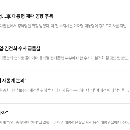
확정…李 대통령 재판 영향 주목
대법원에서 징역형을 확정 받았다. 이 전 부지사는 이재명 대통령이 경기도지사를 지낼 
 대북 송금에 공모한 혐의로 재판을 받아 왔다.5일 법조계에 따르면 이날 대법원 2부(주
 기소된 이 전 부지사에게 징역 7년8개월과 벌금 2억5000만원, 추징금 3억2595만
부지사는 2018년 7월∼2022년 7월 쌍방울 그룹으로부터…
석열·김건희 수사 급물살
대통령의 승리로 돌아가며 윤석열 전 대통령 부부에 대한 수사가 본격화 될 것으로 보인다
 가운데 취임 초부터 특별검사 추진에 힘이 실리고 있다.4일 법조계에 따르면 그간 검찰과 
외란 의혹에 대한 수사는 특검을 통한 재수사 가능성에 무게가 실린다. 민주당이 정권교체
 출범을 예고했다.특검은 고위 공직자의 비리 또는 위법 …
서 새롭게 논의"
의원총회에서 "보수의 재건을 위해 백지에서 새롭게 논의해야 한다"며 대선 패배 책임을 지
국회에서 열린 의원총회에서 "이번 대선 패배는 단순히 비상계엄과 대통령 탄핵에 대한 
 뼈아픈 질책"이라며 이같이 말했다.그는 "원내대표로서 책임이 결코 가볍지 않다"며 "그
러면서 "원내대표직을 맡을 때 '독이 든 성배를 드는 심정'이…
하자"
게 "우리 좀 웃으며 하자"고 말했다.이재명 대통령은 5일 오전 용산 대통령실에서 주재
을 하라고 말하면 시작하겠다. 좀 어색하죠?"라며 이같이 밝혔다.이 대통령은 모두발언