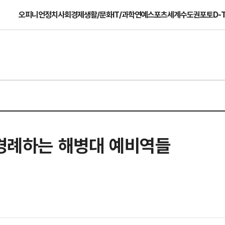
오피니언
정치
사회
경제
생활/문화
IT/과학
연예
스포츠
세계
수도권
포토
D-
 경례하는 해병대 예비역들