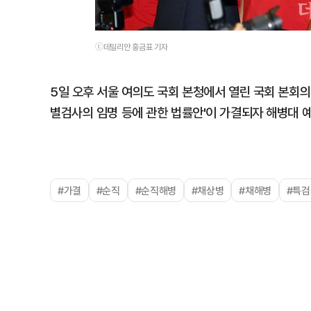
ⓒ데일리안 홍금표 기자
5일 오후 서울 여의도 국회 본청에서 열린 국회 본회의
별검사의 임명 등에 관한 법률안'이 가결되자 해병대 
#가결
#순직
#순직해병
#채상병
#채해병
#특검