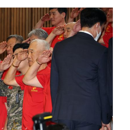
1
"숙련된 모습" 통영 60대女 
제로 갈 가능성 있나…범인의 
2
호르무즈 뒤흔드는 이란 강경
도 또 뒤집힌다”
3
[주간코인] 지금은 살 때 아
인 왜 못 오르나
4
송영길·김민석, '조희대 탄핵'
법사위원들 "즉시 대법관 제청
5
‘탄약 고갈 보도’에 격노한 트
색출하라”