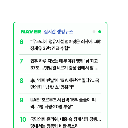
실시간 랭킹뉴스
6
살인사건, 미
“우크라에 정유시설 얻어맞은 러시아…韓
실체는?
정제유 3만t 긴급 수혈”
7
파…“합의해
입추 하루 지났는데 무더위 맹위 '낮 최고
37도'…햇빛 알레르기 증상·집에서 할 수
있는 치료법 [오늘 날씨]
8
니다?…비트코
李, '개미 반발'에 'ISA 개편안' 질타?…국
민의힘 "'남 탓 쇼' 멈춰라"
9
 외치자…與
UAE “호르무즈서 선박 15척 줄줄이 피
하라"
격…1명 사망·20명 부상”
10
럼프 “유출자
국민의힘 윤리위, 내홍 속 징계심의 강행…
당내서는 장동혁 비판 목소리