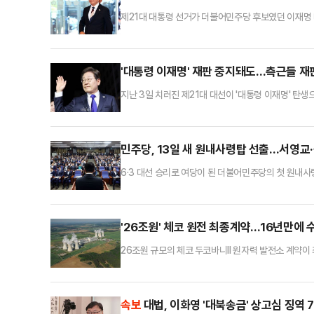
제21대 대통령 선거가 더불어민주당 후보였던 이재명 
이 대통령이 유세 기간 '내란 종식'을 거듭 강조해 온
위공직자수사처가 진행해 온 윤 전 대통령 부부의 내·
동시에 특검법 추진을 서두르고 있어 이른 시일 내 특검
'대통령 이재명' 재판 중지돼도…측근들 재
지난 3일 치러진 제21대 대선이 '대통령 이재명' 탄
보인다. 국회 법제사법위원회가 지난달 대통령 당선 
표죄 조항에서 '행위'를 삭제하는 공직선거법 개정안을
이 생기고, 나머지 사건들도 재직 중 재판이 정지될 
민주당, 13일 새 원내사령탑 선출…서영교
6·3 대선 승리로 여당이 된 더불어민주당의 첫 원내사
를 선출한다. 민주당은 4일 오후 원내대표 선출을 위
다. 민주당은 지난해 당규를 개정해 원내대표 및 국회의
원 투표(20%)를 진행하고, 13일 국회의원 대상 투표
'26조원' 체코 원전 최종계약…16년만에 
26조원 규모의 체코 두코바니II 원자력 발전소 계약이
특히 경쟁사인 프랑스전력공사(EDF)가 계약체결 금지
결하면서 유럽에 첫 수출을 하게 됐다는 점에서 의미가
코바니II 원자력 발전소, EDU II)와 체결했다고 5일
속보
대법, 이화영 '대북송금' 상고심 징역 