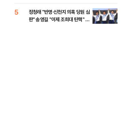
李 견제 사활
5
10
돼
정청래 "반명·신천지 의혹 당원 심
[속
판" 송영길 "이제 조희대 탄핵" 김
선거
민석 "대체불가 민주당"
리