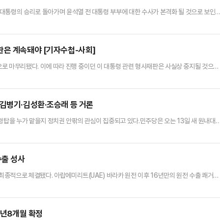
대통령의 승리로 돌아가며 윤석열 전 대통령 부부에 대한 수사가 본격화 될 것으로 보인다
 가운데 취임 초부터 특별검사 추진에 힘이 실리고 있다.4일 법조계에 따르면 그간 검찰과 
외란 의혹에 대한 수사는 특검을 통한 재수사 가능성에 무게가 실린다. 민주당이 정권교체
 출범을 예고했다.특검은 고위 공직자의 비리 또는 위법 …
판은 계속돼야 [기자수첩-사회]
생으로 마무리됐다. 이에 따라 진행 중이던 이 대통령 관련 형사재판은 사실상 중지될 것으로
시 재직 기간 중 형사재판을 정지하도록 하는 형사소송법 개정안과 공직선거법 허위사실공
 의결했는데, 법안이 본회의를 통과해 공포되면 공직선거법 위반 사건은 면소 판결 가능
수 있기 때문이다.더불어민주당은 5일부터 임시국회 개회를 요구한 상태…
·김병기·김성환·조승래 등 거론
령탑을 누가 맡을지 정치권 안팎의 관심이 집중되고 있다.민주당은 오는 13일 새 원내대
한 일정을 공식 공고했다.이번 원내대표 경선은 국회의원단 투표와 권리당원 투표를 병행
장 후보 선출시 권리당원 투표 20%를 반영하도록 했다. 민주당은 오는 12∼13일 권리
(80%)를 진행해 새 원내대표를 최종 선출할 예정이다. 후…
수출 성사
 최종적으로 체결됐다. 아랍에미리트(UAE) 바라카 원전 이후 16년만의 원전 수출 쾌거다
 가처분을 신청하는 등 막판까지 방해를 했음에도 체코 정부가 우리나라와 최종 계약을 
 크다.한국수력원자력은 체코 신규원전 사업에 대한 본 계약을 4일(현지시간) 발주사(두
 밝혔다.앞서 체코 지방법원은 지난 5월 6일 체코 신규원…
7년8개월 확정