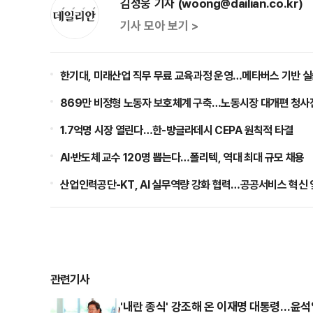
김성웅 기자 (woong@dailian.co.kr)
기사 모아 보기 >
한기대, 미래산업 직무 무료 교육과정 운영…메타버스 기반 실
869만 비정형 노동자 보호체계 구축…노동시장 대개편 청사
1.7억명 시장 열린다…한-방글라데시 CEPA 원칙적 타결
AI·반도체 교수 120명 뽑는다…폴리텍, 역대 최대 규모 채용
산업인력공단-KT, AI 실무역량 강화 협력…공공서비스 혁신
관련기사
'내란 종식' 강조해 온 이재명 대통령…윤