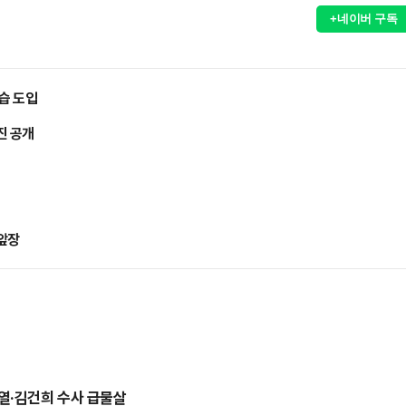
+네이버 구독
습 도입
진 공개
 앞장
석열·김건희 수사 급물살