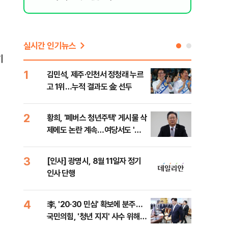
실시간 인기뉴스
히
1
6
김민석, 제주·인천서 정청래 누르
폐기
고 1위…누적 결과도 金 선두
60
2
7
황희, '폐버스 청년주택' 게시물 삭
"정
제에도 논란 계속…여당서도 '내
도 
로남불' 비판
원 
3
8
[인사] 광명시, 8월 11일자 정기
보험
인사 단행
른 
4
9
李, '20·30 민심' 확보에 분주…
고수
국민의힘, '청년 지지' 사수 위해
27