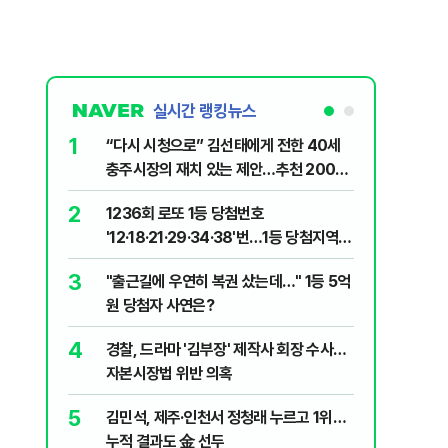
실시간 랭킹뉴스
1
6
“다시 시청으로” 김선태에게 전한 40세
"정청래,
충주시장의 재치 있는 제안…추천 2000
말라"…친
개
격돌
2
7
1236회 로또 1등 당첨번호
장애인 밀
'12·18·21·29·34·38'번…1등 당첨지역
심도 실형
어디?
3
8
"출근길에 우연히 복권 샀는데…" 1등 5억
"우리가 
원 당첨자 사연은?
다" 허지
4
9
경찰, 드라마 '김부장' 제작사 회장 수사…
정청래 "
자본시장법 위반 의혹
길 "이제
민주당"
5
10
김민석, 제주·인천서 정청래 누르고 1위…
최악의 
누적 결과도 金 선두
낮 최고 