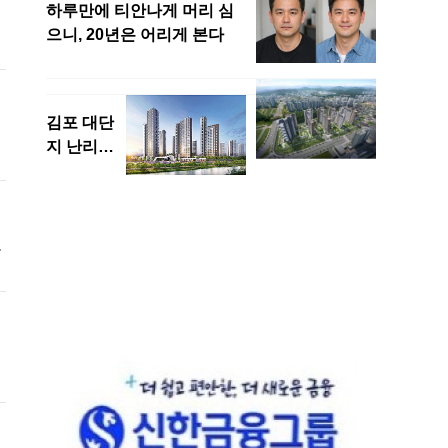
.
고
와
성
표
한
당
.
체