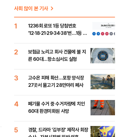
사회 많이 본 기사
1
1236회 로또 1등 당첨번호
'12·18·21·29·34·38'번…1등 당
첨지역 어디?
2
보험금 노리고 회사 건물에 불 지
른 60대…항소심서도 실형
3
고수온 피해 확산…포항 양식장
27곳서 물고기 28만마리 폐사
4
폐기물 수거 중 수거차량에 치인
60대 환경미화원 사망
5
경찰, 드라마 '김부장' 제작사 회장