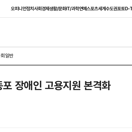
오피니언
정치
사회
경제
생활/문화
IT/과학
연예
스포츠
세계
수도권
포토
D-
사회일반
포 장애인 고용지원 본격화