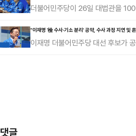
더불어민주당이 26일 대법관을 10
조 제2항이 적용되는 대상"이라며 
가해자에게 구상 청구도 할 수 있다
임용을 가능케 하는 '법원조직법 개정
불가피할 것으로 생각되고, 공무원 
청 관계자는 이…
선이 가까워진 만큼 악화된 여론을 
"이재명 '檢 수사·기소 분리' 공약, 수사 과정 지연 및 
다"고 강조했다.2일 법조계에 따르
이재명 더불어민주당 대선 후보가 공약
나, 대선 이후 다시 이재명 후보 비
선거법 위반 혐의를 받는 박모씨에 
으로 한 검찰개혁을 예고했다. 법조
다고 전망했다. 전문가들은 특히, 
을 한 뒤 "증거 인멸과 도망의…
효율성이 떨어지거나 검찰의 역할이 약
국 '이재명 지키기'를 위한 수단인 
원활하지 않게 돼 수사 과정이 지연
로 내다봤다.27일 법조계와 정치권
다. 전문가들은 특히, 정치인 등 특
공지를 통해 "선대위…
로 경찰 권력의 과도한 비대화를 부를
정치권에 따르면 이 후보는 자신의 
으로 지정, 내란…
댓글