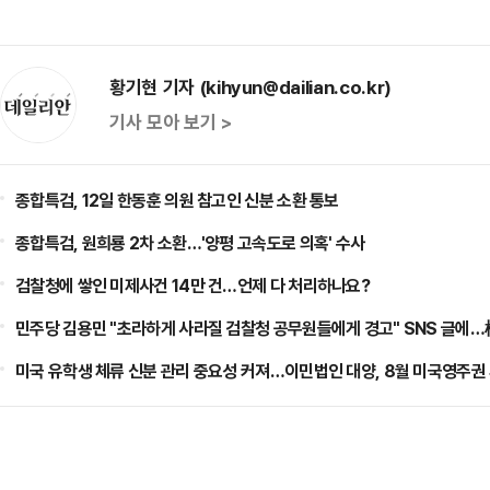
황기현 기자 (kihyun@dailian.co.kr)
기사 모아 보기 >
종합특검, 12일 한동훈 의원 참고인 신분 소환 통보
종합특검, 원희룡 2차 소환…'양평 고속도로 의혹' 수사
검찰청에 쌓인 미제사건 14만 건…언제 다 처리하나요?
민주당 김용민 "초라하게 사라질 검찰청 공무원들에게 경고" SNS 글에
미국 유학생 체류 신분 관리 중요성 커져…이민법인 대양, 8월 미국영주권