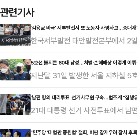
관련기사
'김용균 비극' 서부발전서 또 노동자 사망사고…중대재
한국서부발전 태안발전본부에서 2일 
끼여 숨지는 사고가 일어났다. 비정
벌어진 지 6년여 만이다. 법조계에
5호선 불지른 60대 남성…처벌·손해배상 어떻게 이뤄질
지난달 31일 발생한 서울 지하철 5
입증된다면 이번 사고에 중대재해처
원이 넘는 것으로 추산됐다. 경찰이
를 방지할 안전센서가 기계에 부착돼
가운데 법조계에선 피의자가 사전에
'남편 명의 대리투표' 선거사무원 구속…법조계 "집행유
작업지휘자가 있었는지 여부에 따라 
21대 대통령 선거 사전투표에서 남
사람이 많은 전차 내에서 실제로 불을
다.4일 경찰에 따르면 지난 2일 오
속됐다. 법조계에서는 "공무원이라는
이 이뤄질 것으로 전망했다. 전문가들
작실에서 50대 근로자 김모…
미칠 수 있지만, 선거사무에 관계있
"민주당 '대법관 증원법' 철회, 비판 잠재우려 잠시 후퇴
비 등에 대해 손해배상청구가 가능하