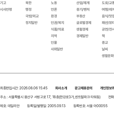
기고
북한
노동
산업/재계
도로/교
시사만평
행정
언론
중기/벤처
여행/레
국방/외교
환경
부동산
음식/맛
정치일반
인권/복지
글로벌경제
패션/뷰
식품/의료
생활경제
공연/전
지역
경제일반
책
인물
종교
사회일반
날씨
생활문화
최종편집시간: 2026.08.06 15:45
회사소개
광고제휴문의
개인정보
주소 : 서울특별시 용산구 서빙고로 17, 18층(한강로3가,센트럴파크 타워동)
전화 
제호: 데일리안
등록일/발행일: 2005.09.13
등록번호: 서울 아00055