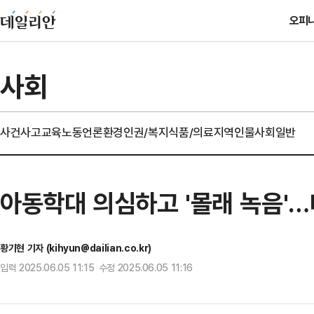
오피
사회
사건사고
교육
노동
언론
환경
인권/복지
식품/의료
지역
인물
사회일반
아동학대 의심하고 '몰래 녹음'…
황기현 기자 (kihyun@dailian.co.kr)
입력 2025.06.05 11:15 수정 2025.06.05 11:16