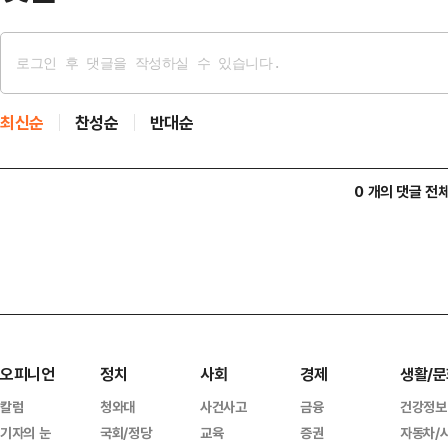
최신순
찬성순
반대순
0 개의 댓글 전
오피니언
정치
사회
경제
생활/문
칼럼
청와대
사건사고
금융
건강정보
기자의 눈
국회/정당
교육
증권
자동차/