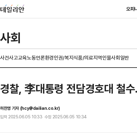
오피
사회
사건사고
교육
노동
언론
환경
인권/복지
식품/의료
지역
인물
사회일반
경찰, 李대통령 전담경호대 철
허찬영 기자 (hcy@dailian.co.kr)
입력 2025.06.05 10:33 수정 2025.06.05 10:34