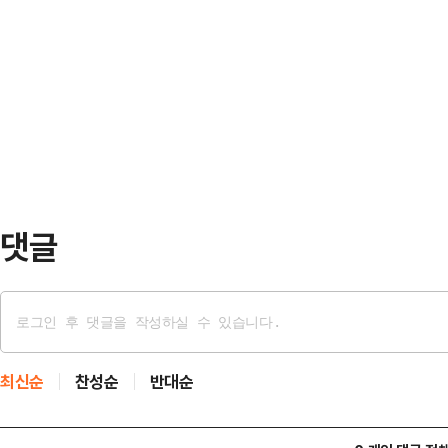
2100명(1891건)을 적발해 이중 
할 수 있다.이에 따라 경찰은 서울 내
중이고, 검찰에 송치된 인원은 70명
해 인근 순찰을 강화하고, 사전투표
대 선거범죄를 살펴보면 332명이 단
에도 무…
허위사실유포는 168명, 공무원 선거 
단체동원은 2명이다.현수막·벽보 등 훼
댓글
최신순
찬성순
반대순