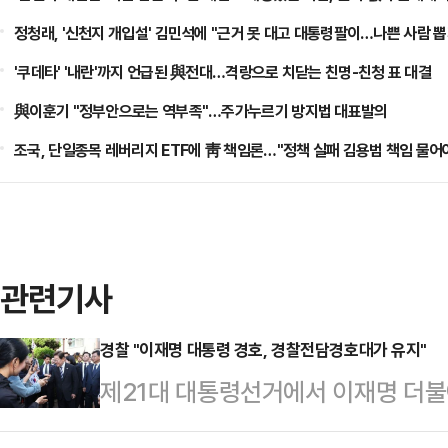
정청래, '신천지 개입설' 김민석에 "근거 못 대고 대통령팔이…나쁜 사람 뽑
'쿠데타' '내란'까지 언급된 與전대…격랑으로 치닫는 친명-친청 표 대결
與이훈기 "정부안으로는 역부족"…주가누르기 방지법 대표발의
조국, 단일종목 레버리지 ETF에 靑 책임론…"정책 실패 김용범 책임 물어
관련기사
경찰 "이재명 대통령 경호, 경찰전담경호대가 유지"
제21대 대통령선거에서 이재명 더불
찰전담경호대가 기존 경호활동을 유