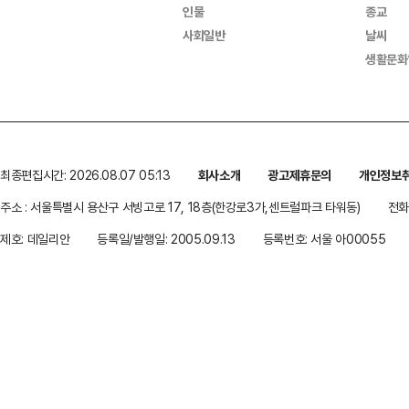
인물
종교
사회일반
날씨
생활문화
최종편집시간: 2026.08.07 05:13
회사소개
광고제휴문의
개인정보
주소 : 서울특별시 용산구 서빙고로 17, 18층(한강로3가,센트럴파크 타워동)
전화 
제호: 데일리안
등록일/발행일: 2005.09.13
등록번호: 서울 아00055