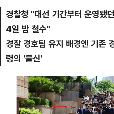
경찰청 "대선 기간부터 운영됐
4일 밤 철수"
경찰 경호팀 유지 배경엔 기존 
령의 '불신'