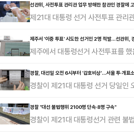
이재명 대통령 경호와 관련해 언론 
선관위, 사전투표 관리관 업무 방해한 참관인 경찰에 
제21대 대통령 선거 사전투표 관리
전담경호대가 기존 경호활동을 유지하
이 경찰에 고발됐다.3일 연합뉴스
과 관련된 사안으로 확인하기 어려운
공직선거법 위반 혐의로 사전투표 참
제주서 '이중 투표' 시도한 선거인 2명 적발…선관위, 
경찰과 대통령경호처가 함께 경호 업
제주에서 대통령선거 사전투표를 했음
전투표 기간인 지난달 29∼30일 
보는 선거 운동 기간 경찰 경호를 
2명이 당국에 적발됐다.제주특별자
투표 관리관인 지방공무원 B씨를 
로 당선되면 경찰 경호 인력이 빠…
표'를 시도해 공직선거법을 위반한 
경찰, 대선일 오전 6시부터 '갑호비상'…서울 투·개표소
투표 업무를 방해한 혐의를 받고 있
경찰이 제21대 대통령 선거 당일인 
에 고발했다고 밝혔다.A씨는 지난달
을 투표지에 자동으로 인쇄하는데 이
투·개표소 4574곳에 경찰관 1만8
본투표에는 참여할 수 없음에도 이날
날인하라고 요구한 것으로 파악됐다
일 정례간담회에서 대선 본 투표일인
경찰 "대선 불법행위 2100명 단속·8명 구속"
서 투표하려다 신분을 확인하던 투표
경찰이 제21대 대통령선거 관련 불
의 집무실 도착 때까지 '갑호비상'을 
달 29일 사전투표를 한 후 이날 오
밝혔다.2일 경찰에 따르면 경찰청은 
장 높은 갑호비상은 경찰관의 연가가
까지 하려다 적발됐다.공직선거법…