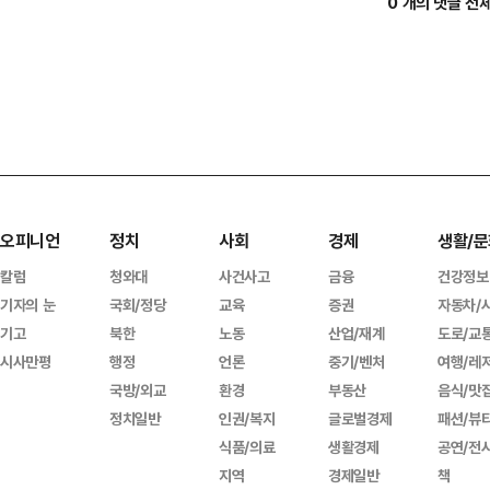
0 개의 댓글 전
오피니언
정치
사회
경제
생활/문
칼럼
청와대
사건사고
금융
건강정보
기자의 눈
국회/정당
교육
증권
자동차/
기고
북한
노동
산업/재계
도로/교
시사만평
행정
언론
중기/벤처
여행/레
국방/외교
환경
부동산
음식/맛
정치일반
인권/복지
글로벌경제
패션/뷰
식품/의료
생활경제
공연/전
지역
경제일반
책