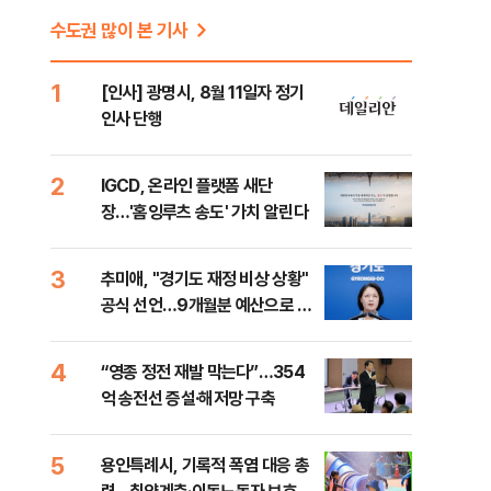
수도권 많이 본 기사
1
[인사] 광명시, 8월 11일자 정기
인사 단행
2
IGCD, 온라인 플랫폼 새단
장…'홈잉루츠 송도' 가치 알린다
3
추미애, "경기도 재정 비상 상황"
공식 선언…9개월분 예산으로 민
생사업 중단
4
“영종 정전 재발 막는다”…354
억 송전선 증설·해저망 구축
5
용인특례시, 기록적 폭염 대응 총