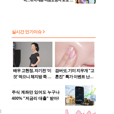
력…취약계층·이동노동자 보호 강
화
지