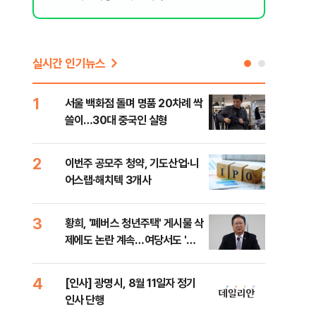
실시간 인기뉴스
1
6
서울 백화점 돌며 명품 20차례 싹
"정
쓸이…30대 중국인 실형
도 
원 
2
7
이번주 공모주 청약, 기도산업·니
李,
어스랩·해치텍 3개사
국민
李 
3
8
황희, '폐버스 청년주택' 게시물 삭
[단
제에도 논란 계속…여당서도 '내
1%
로남불' 비판
4
9
[인사] 광명시, 8월 11일자 정기
[속
인사 단행
선거