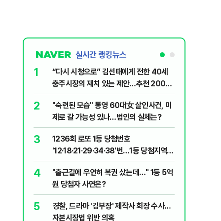
실시간 랭킹뉴스
1
6
“다시 시청으로” 김선태에게 전한 40세
김민석, 
충주시장의 재치 있는 제안…추천 2000
누적 결과
개
2
7
"숙련된 모습" 통영 60대女 살인사건, 미
"정청래,
제로 갈 가능성 있나…범인의 실체는?
말라"…친
격돌
3
8
1236회 로또 1등 당첨번호
최악의 
'12·18·21·29·34·38'번…1등 당첨지역
낮 최고 
어디?
4
9
"출근길에 우연히 복권 샀는데…" 1등 5억
‘탄약 고
원 당첨자 사연은?
색출하라
5
10
경찰, 드라마 '김부장' 제작사 회장 수사…
장애인 밀
자본시장법 위반 의혹
심도 실형