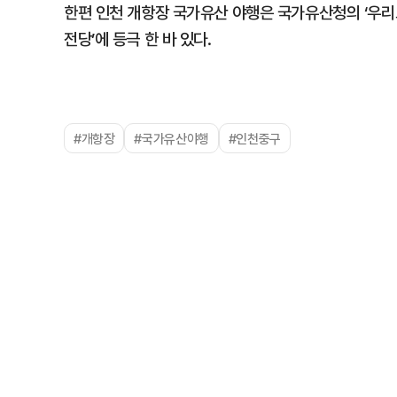
한편 인천 개항장 국가유산 야행은 국가유산청의 ‘우리
전당’에 등극 한 바 있다.
#개항장
#국가유산야행
#인천중구