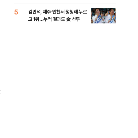
리
5
10
김민석, 제주·인천서 정청래 누르
헤그
고 1위…누적 결과도 金 선두
60
구
광