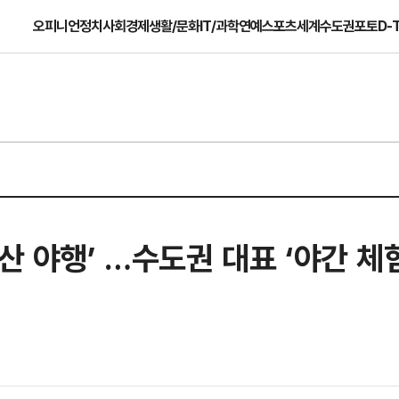
오피니언
정치
사회
경제
생활/문화
IT/과학
연예
스포츠
세계
수도권
포토
D-
산 야행’ …수도권 대표 ‘야간 체