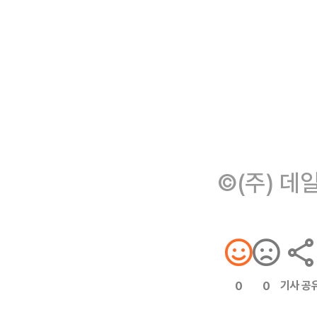
©(주) 데
기사 공
0
0