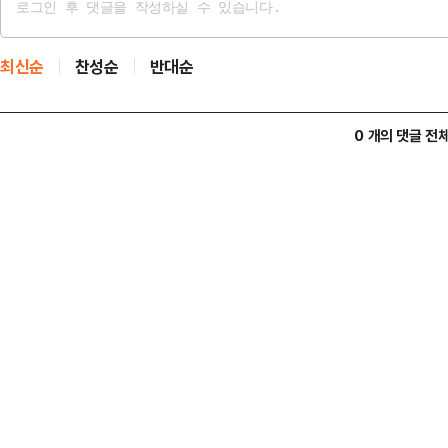
최신순
찬성순
반대순
0 개의 댓글 전