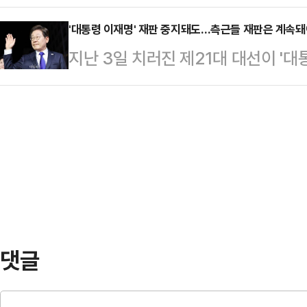
한 안가(안전가옥)에 머무를 예정이
역할을 보여줄 첫 시험대가 될 것이
들이 배치됐다는 평가가 …
브리핑에서 "이재명 대통령은 오늘 
'대통령 이재명' 재판 중지돼도…측근들 재판은 계속돼
명 대통령 취임날인 지난 4일 오후
지난 3일 치러진 제21대 대선이 '
정"이라고 밝혔다.이어 "한남동 관저
원이 대표발의한 법원조직법 개정안
따라 진행 중이던 이 대통령 관련 
추후 결정할 것"이라고 설명했다.한편
통과시켰다. 현재 14…
국회 법제사법위원회가 지난달 대통령
프 미국 대통령과 통화를 할 것으로 
하도록 하는 형사소송법 개정안과 
대통령의 통화 일정을 조율 중이다.당
위'를 삭제하는 공직선거법 개정안을
것 같다"며 "시차…
포되면 공직선거법 위반 사건은 면소
재직 중 재판이 정지될 수 있기 때
개회를 요구한 상태…
댓글