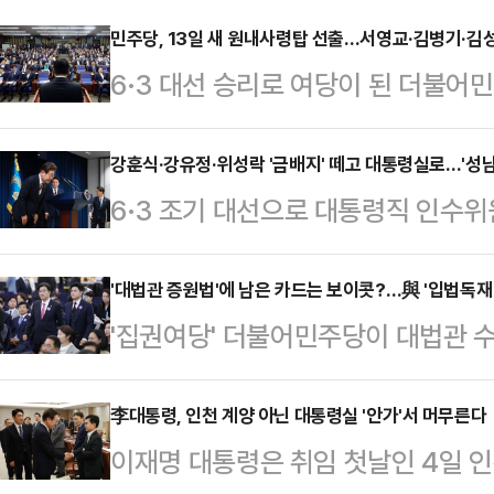
민주당, 13일 새 원내사령탑 선출…서영교·김병기·김
6·3 대선 승리로 여당이 된 더불어
치권 안팎의 관심이 집중되고 있다.
한다. 민주당은 4일 오후 원내대표 
강훈식·강유정·위성락 '금배지' 떼고 대통령실로…'성남
6·3 조기 대선으로 대통령직 인수
원내대표 경선은 국회의원단 투표와 
초대 국무총리에 김민석 민주당 최
난해 당규를 개정해 원내대표 및 국
는 계파색이 옅은 3선 강훈식 의원이
'대법관 증원법'에 남은 카드는 보이콧?…與 '입법독재 
를 반영하도록 했다. 민주당은 오는 
'집권여당' 더불어민주당이 대법관 
락·강유정 의원이 낙점됐다.이 대통
하고, 13일 국회의원 대상 투표(8
민주당 주도로 소위에서 강행 처리했
김현지 보좌관과 이한주 민주연구원장 
예정이다. 후…
있는 만큼, 107석의 소수 야당 국
李대통령, 인천 계양 아닌 대통령실 '안가'서 머무른다
실에서 핵심 역할을 할 것으로 보인
이재명 대통령은 취임 첫날인 4일 
여론전을 펼치는 데 중지를 모았다.
부 조각을 해야 하는 만큼, 파격적인