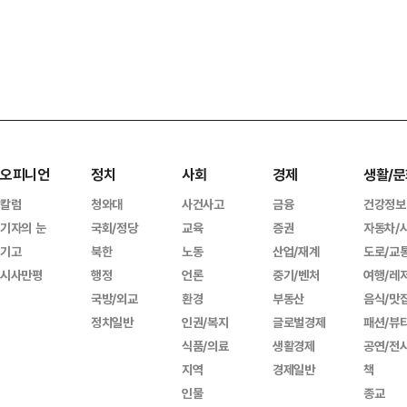
오피니언
정치
사회
경제
생활/문
칼럼
청와대
사건사고
금융
건강정보
기자의 눈
국회/정당
교육
증권
자동차/
기고
북한
노동
산업/재계
도로/교
시사만평
행정
언론
중기/벤처
여행/레
국방/외교
환경
부동산
음식/맛
정치일반
인권/복지
글로벌경제
패션/뷰
식품/의료
생활경제
공연/전
지역
경제일반
책
인물
종교