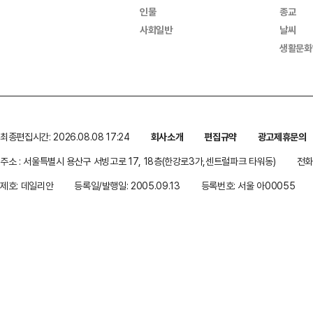
인물
종교
사회일반
날씨
생활문화
최종편집시간: 2026.08.08 17:24
회사소개
편집규약
광고제휴문의
주소 : 서울특별시 용산구 서빙고로 17, 18층(한강로3가,센트럴파크 타워동)
전화 
제호: 데일리안
등록일/발행일: 2005.09.13
등록번호: 서울 아00055