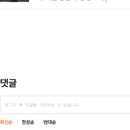
민의힘 대선 개표상황실이 텅 비었
정치테마주로 거론되는 오리엔트바이
위로 재부상…
은 끝까지 자리를 지켜 이목이 집중
등은 차익 매물을 실현하기 위한 매
당선이 사실상 확정된 순간에도, 안
은 선거운동 기간 "코스피 5000 시
거운 마음으로 상황실을 지킨 것이다
달 말에…
면 김문수 대선 후보의 득표율은 3
후보는 51.7%의 득표율을 기록했
동 원내대표, 공동선…
댓글
최신순
찬성순
반대순