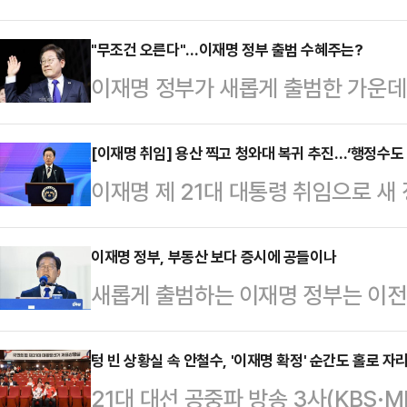
못했단 점을 꼽으며 "더 절박하게 변해
난국을 넘을 수 없다"고 제안했다.
"무조건 오른다"…이재명 정부 출범 수혜주는?
이재명 정부가 새롭게 출범한 가운데
원칙이 파괴될 수 있다는 호소에도 다
게 유리할지 투자자들의 계산이 분주하
리 당이 그만큼 부족했다는 반증"이라
화’와 ‘자본시장 신뢰 회복’ 등을 핵
[이재명 취임] 용산 찍고 청와대 복귀 추진…‘행정수도 
사죄드린다"고 적었다.그는 "이재명
이재명 제 21대 대통령 취임으로 새
에 관심이 집중되고 있다.4일 금융
겨냥하고 있다"며 "더불어민주당은 5
공약했던 ‘행정수도 세종 완성’ 현실
대선 직후 수익률이 높았던 업종인 
균 특검…
중 유일하게 10대 공약에 국회 세종
이재명 정부, 부동산 보다 증시에 공들이나
대통령의 공약 수혜 업종인 ▲증권 
새롭게 출범하는 이재명 정부는 이전
립을 내세운 바 있다.4일 정치권과 
에너지 등에 주목하고 있다.향후 국내
삼아 부동산 보다는 증시 부양에 무게
으로의 행정수도 이전에 이목이 집중되
낙관론이 계속되…
기되고 있다.4일 증권업계에 따르면,
텅 빈 상황실 속 안철수, '이재명 확정' 순간도 홀로 자
선거 때마다 등장했지만 선전전에만 
21대 대선 공중파 방송 3사(KBS·
히는 신재생에너지·AI·건설·지역화
균형발전 과제와 이번 대선 후보들의