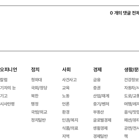
0 개의 댓글 전
오피니언
정치
사회
경제
생활/문
칼럼
청와대
사건사고
금융
건강정보
기자의 눈
국회/정당
교육
증권
자동차/
기고
북한
노동
산업/재계
도로/교
시사만평
행정
언론
중기/벤처
여행/레
국방/외교
환경
부동산
음식/맛
정치일반
인권/복지
글로벌경제
패션/뷰
식품/의료
생활경제
공연/전
지역
경제일반
책