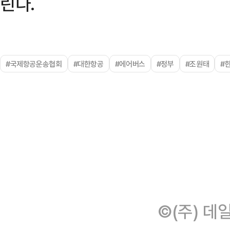
린다.
#국제항공운송협회
#대한항공
#에어버스
#정부
#조원태
#
©(주) 데