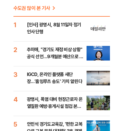
수도권 많이 본 기사
1
[인사] 광명시, 8월 11일자 정기
인사 단행
2
추미애, "경기도 재정 비상 상황"
공식 선언…9개월분 예산으로 민
생사업 중단
3
IGCD, 온라인 플랫폼 새단
장…'홈잉루츠 송도' 가치 알린다
4
광명시, 폭염 대비 현장근로자 온
열질환 예방·휴게시설 점검 본격
화
5
안민석 경기도교육감, '편한 교복