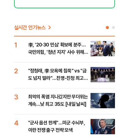
실시간 인기뉴스
1
6
李, '20·30 민심' 확보에 분주…
美 
국민의힘, '청년 지지' 사수 위해
질…
李 견제 사활
2
7
"정청래, 李 모욕에 침묵" vs "금
서울
도 넘지 말라"…친명-친청 최고위
쓸이
원 후보, 제주서 격돌
3
8
최악의 폭염 지나갔지만 무더위는
李, 
계속…낮 최고 35도 [내일 날씨]
타?
라"
4
9
"군사 옵션 한계"…미군 수뇌부,
경찰
이란 전쟁 출구 전략 모색
수사