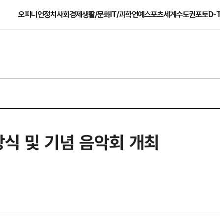
오피니언
정치
사회
경제
생활/문화
IT/과학
연예
스포츠
세계
수도권
포토
D-
식 및 기념 음악회 개최