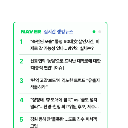
실시간 랭킹뉴스
1
6
"숙련된 모습" 통영 60대女 살인사건, 미
美 해상봉
제로 갈 가능성 있나…범인의 실체는?
그섬 1주
2
7
신동엽의 ‘농담’으로 드러난 대학로에 대한
"군사 옵
‘대중적 편견’ [이슈]
출구 전략
3
8
‘탄약 고갈 보도’에 격노한 트럼프 “유출자
"너무 더
색출하라”
기능시험
4
9
"정청래, 李 모욕에 침묵" vs "금도 넘지
지구촌 덮
말라"…친명-친청 최고위원 후보, 제주서
기도 끊
격돌
5
10
강원 동해안 '물폭탄'…도로 침수·피서객
"우리가 
고립
다" 허지