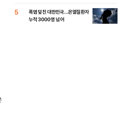
5
10
폭염 덮친 대한민국…온열질환자
고수
누적 3000명 넘어
27
을
운