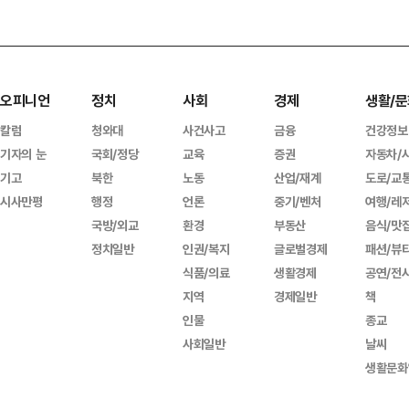
오피니언
정치
사회
경제
생활/문
칼럼
청와대
사건사고
금융
건강정보
기자의 눈
국회/정당
교육
증권
자동차/
기고
북한
노동
산업/재계
도로/교
시사만평
행정
언론
중기/벤처
여행/레
국방/외교
환경
부동산
음식/맛
정치일반
인권/복지
글로벌경제
패션/뷰
식품/의료
생활경제
공연/전
지역
경제일반
책
인물
종교
사회일반
날씨
생활문화