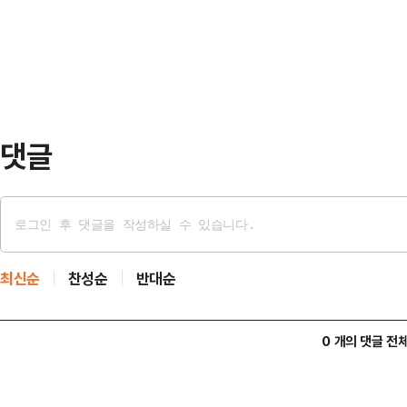
에 도전할 것으로 보고 있다. 이에 맞
동 원내대표, 공동선…
권을 쉽게 넘겨주지 않으려 할 것으로
니 다툼이 치열해질 것이란 전망이 나
98.5% 현재 …
댓글
최신순
찬성순
반대순
0 개의 댓글 전