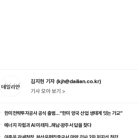
김지현 기자 (kjh@dailian.co.kr)
기사 모아 보기 >
한미전략투자공사 공식 출범…“한미 양국 산업 생태계 잇는 가교”
에너지 자립과 AI 미래차...해남·광주서 답을 찾다
이종욱 관세청장, 부산우편집중국서 마약 검사 2차 저지선 점검