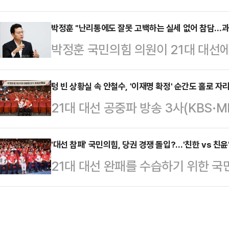
게 유리할지 투자자들의 계산이 분주하
장치를 달아놓고 지금까지 당원과 자
화’와 ‘자본시장 신뢰 회복’ 등을 핵
박정훈 "난리통에도 잘못 고백하는 실세 없어 참담…
다.”불사조(phoenix)는 이집트 신
박정훈 국민의힘 의원이 21대 대선
에 관심이 집중되고 있다.4일 금융
년마다 한 번 스스로 향나무를 쌓아 불
못했단 점을 꼽으며 "더 절박하게 변해
대선 직후 수익률이 높았던 업종인 
난다고 한…
난국을 넘을 수 없다"고 제안했다.
텅 빈 상황실 속 안철수, '이재명 확정' 순간도 홀로 자
대통령의 공약 수혜 업종인 ▲증권 
21대 대선 공중파 방송 3사(KBS·
원칙이 파괴될 수 있다는 호소에도 다
에너지 등에 주목하고 있다.향후 국내
민의힘 대선 개표상황실이 텅 비었
리 당이 그만큼 부족했다는 반증"이라
낙관론이 계속되…
은 끝까지 자리를 지켜 이목이 집중
'대선 참패' 국민의힘, 당권 경쟁 돌입?…'친한 vs 친
사죄드린다"고 적었다.그는 "이재명
21대 대선 완패를 수습하기 위한 
당선이 사실상 확정된 순간에도, 안
겨냥하고 있다"며 "더불어민주당은 5
이목이 집중되고 있다. 대선 완패 
거운 마음으로 상황실을 지킨 것이다
균 특검…
거 공천권이 이번 당권에 달려있기 
면 김문수 대선 후보의 득표율은 3
형성하고 있는 한동훈 전 대표를 앞
후보는 51.7%의 득표율을 기록했