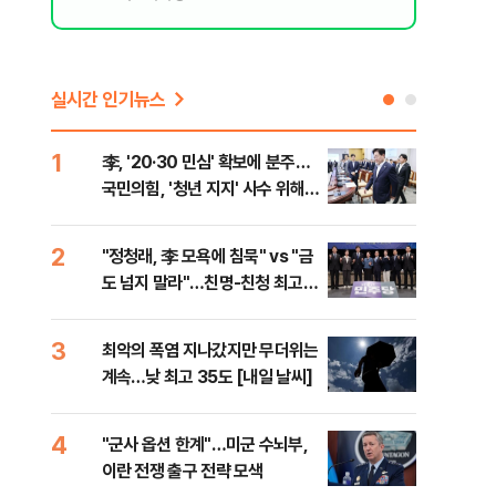
실시간 인기뉴스
1
6
李, '20·30 민심' 확보에 분주…
美 
국민의힘, '청년 지지' 사수 위해
질…
李 견제 사활
2
7
"정청래, 李 모욕에 침묵" vs "금
서울
도 넘지 말라"…친명-친청 최고위
쓸이
원 후보, 제주서 격돌
3
8
최악의 폭염 지나갔지만 무더위는
李, 
계속…낮 최고 35도 [내일 날씨]
타?
라"
4
9
"군사 옵션 한계"…미군 수뇌부,
경찰
이란 전쟁 출구 전략 모색
수사