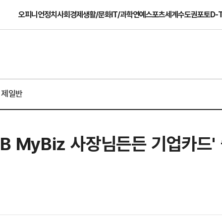
오피니언
정치
사회
경제
생활/문화
IT/과학
연예
스포츠
세계
수도권
포토
D-
경제일반
B MyBiz 사장님든든 기업카드'