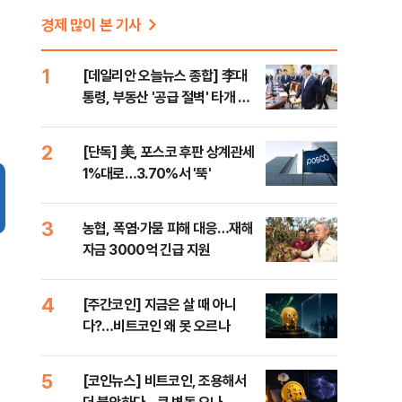
경제 많이 본 기사
1
[데일리안 오늘뉴스 종합] 李대
통령, 부동산 '공급 절벽' 타개 총
력전, 국민의힘, '청년 지지' 사수
위해 李 견제 사활 등
2
[단독] 美, 포스코 후판 상계관세
1%대로…3.70%서 '뚝'
3
농협, 폭염·가뭄 피해 대응…재해
자금 3000억 긴급 지원
4
[주간코인] 지금은 살 때 아니
다?…비트코인 왜 못 오르나
5
[코인뉴스] 비트코인, 조용해서