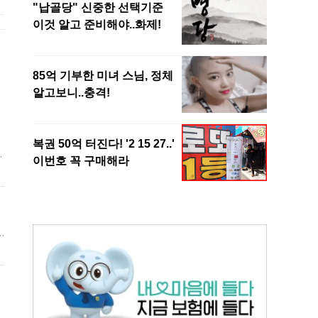
와
상
는
을