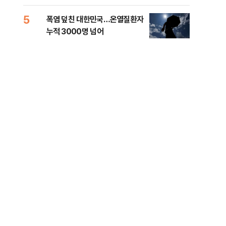
5
10
폭염 덮친 대한민국…온열질환자
고수
누적 3000명 넘어
27
서