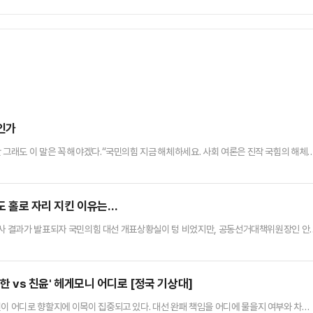
것인가
 그래도 이 말은 꼭 해야겠다.“국민의힘 지금 해체하세요. 사회 여론은 진작 국힘의 해체
 그런데도 권력의 주변에서 누리기만 하는 데 특화된 재주와 심성을 가진 사람들이 빈사 
파 국민들을 기만해 온 것입니다.”불사조(phoenix)는 이집트 신화에 나오는 죽지 않
불을 피워 타 죽고 그 재 속에서 다시 살아난다고 한…
간도 홀로 자리 지킨 이유는…
출구조사 결과가 발표되자 국민의힘 대선 개표상황실이 텅 비었지만, 공동선거대책위원장인 안
재명 더불어민주당 대선 후보의 당선이 사실상 확정된 순간에도, 안 의원은 역사적인 장면
일 오후 발표된 출구조사 결과에 따르면 김문수 대선 후보의 득표율은 39.3%로 집계됐
 기록했다.김용태 비상대책위원장을 비롯해 권성동 원내대표, 공동선…
한 vs 친윤' 헤게모니 어디로 [정국 기상대]
권이 어디로 향할지에 이목이 집중되고 있다. 대선 완패 책임을 어디에 물을지 여부와 차기