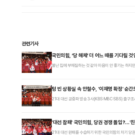
관련기사
국민의힘, ‘당 해체’ 더 어느 때를 기다릴 
불난 집에 부채질하는 것 같아 마음이 안 좋기는 하지만
새로운 자유 우파 정당의 등장을 기대하고 촉구했지요.
태의 당에 연명장치를 달아놓고 지금까지 당원과 자유 우
새다. 500~600년마다 한 번 스스로 향나무를 쌓아 
텅 빈 상황실 속 안철수, '이재명 확정' 순
21대 대선 공중파 방송 3사(KBS·MBC·SBS) 
철수 의원은 끝까지 자리를 지켜 이목이 집중됐다. 이
지켜보겠다며 무거운 마음으로 상황실을 지킨 것이다.3
다. 이재명 더불어민주당 후보는 51.7%의 득표율을
'대선 참패' 국민의힘, 당권 경쟁 돌입?…'친
21대 대선 완패를 수습하기 위한 국민의힘의 차기 당