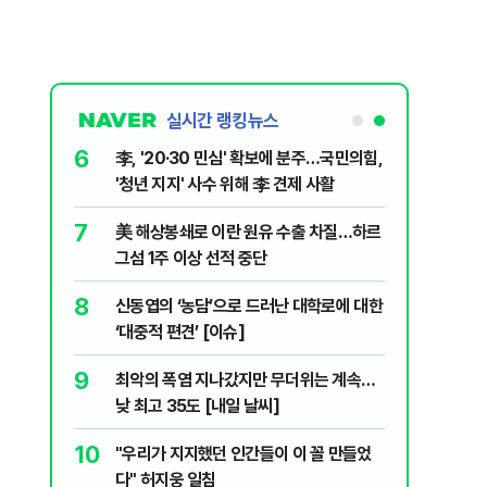
실시간 랭킹뉴스
6
럼프 “유출자
李, '20·30 민심' 확보에 분주…국민의힘,
'청년 지지' 사수 위해 李 견제 사활
7
살인사건, 미
美 해상봉쇄로 이란 원유 수출 차질…하르
실체는?
그섬 1주 이상 선적 중단
8
" 1등 5억
신동엽의 ‘농담’으로 드러난 대학로에 대한
‘대중적 편견’ [이슈]
9
"금도 넘지
최악의 폭염 지나갔지만 무더위는 계속…
보, 제주서
낮 최고 35도 [내일 날씨]
10
례 싹쓸이…
"우리가 지지했던 인간들이 이 꼴 만들었
다" 허지웅 일침