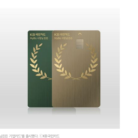
1
‘탄약 고갈 보도’에 격노한 트
색출하라”
2
"숙련된 모습" 통영 60대女 
제로 갈 가능성 있나…범인의 
3
"출근길에 우연히 복권 샀는데…
원 당첨자 사연은?
4
"정청래, 李 모욕에 침묵" vs 
말라"…친명-친청 최고위원 후
격돌
5
서울 백화점 돌며 명품 20차
30대 중국인 실형
장님든든 기업카드'를 출시했다. ⓒKB국민카드