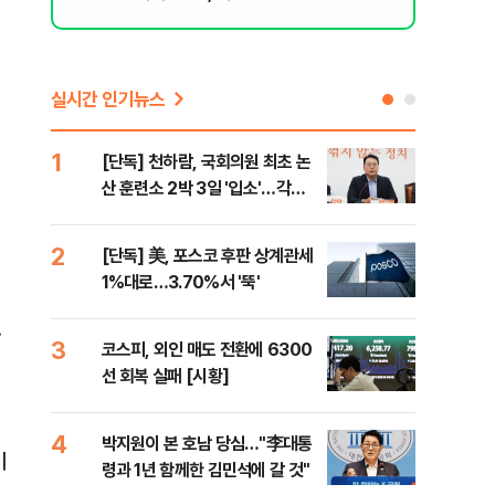
된 행위"
실시간 인기뉴스
1
6
[단독] 천하람, 국회의원 최초 논
韓·
산 훈련소 2박 3일 '입소'…각개
처음
전투·야간행군 한다
2
7
[단독] 美, 포스코 후판 상계관세
2개
1%대로…3.70%서 '뚝'
케미
(종
.
3
8
코스피, 외인 매도 전환에 6300
폭염
선 회복 실패 [시황]
제…
36
4
9
박지원이 본 호남 당심…"李대통
[데
이
령과 1년 함께한 김민석에 갈 것"
원이