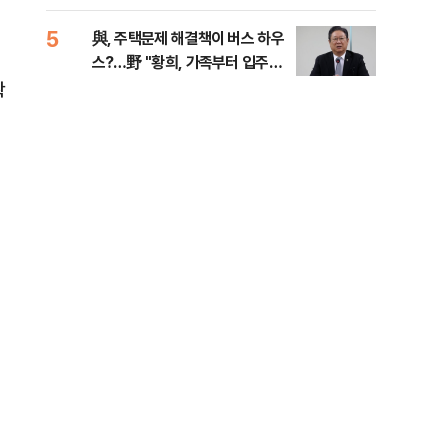
다
5
10
與, 주택문제 해결책이 버스 하우
SK
스?…野 "황희, 가족부터 입주해
당…
라"
확