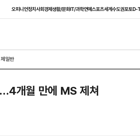
오피니언
정치
사회
경제
생활/문화
IT/과학
연예
스포츠
세계
수도권
포토
D-
경제일반
환…4개월 만에 MS 제쳐