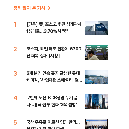
경제 많이 본 기사
1
[단독] 美, 포스코 후판 상계관세
1%대로…3.70%서 '뚝'
2
코스피, 외인 매도 전환에 6300
선 회복 실패 [시황]
3
2개 분기 연속 흑자 달성한 롯데
케미칼, '사업재편·스페셜티' 결실
지
(종합)
4
'7번째 도전' KDB생명 누가 품
나…흥국·한투·한화 '3색 셈법'
5
국산 우유로 어르신 영양 관리…