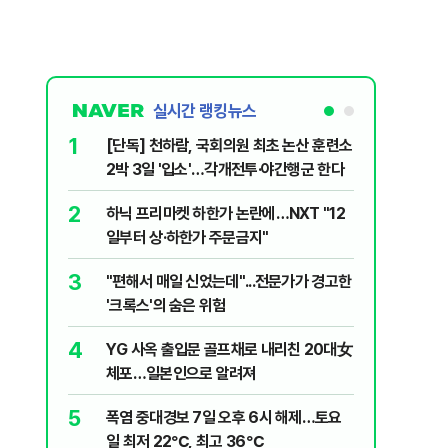
실시간 랭킹뉴스
1
6
[단독] 천하람, 국회의원 최초 논산 훈련소
송영길·김
2박 3일 '입소'…각개전투·야간행군 한다
법사위원들
2
7
하닉 프리마켓 하한가 논란에…NXT "12
"탕탕탕"
일부터 상·하한가 주문금지"
용의자 포
3
8
"편해서 매일 신었는데"...전문가가 경고한
전당대회 
'크록스'의 숨은 위험
만명 개
4
9
YG 사옥 출입문 골프채로 내리친 20대女
"우리가 
체포…일본인으로 알려져
다" 허지
5
10
폭염 중대경보 7일 오후 6시 해제…토요
[단독 인
일 최저 22℃, 최고 36℃
된 C교수