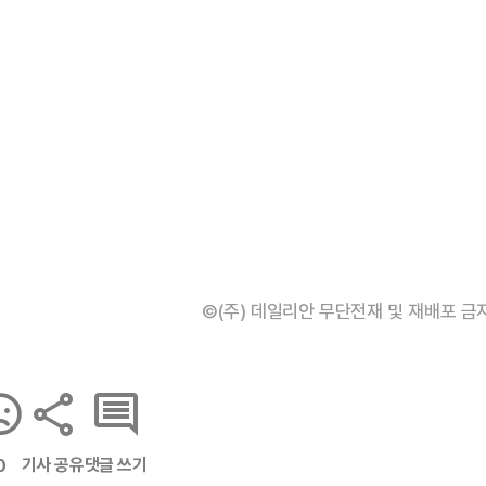
©(주) 데일리안 무단전재 및 재배포 금
기사 공유
댓글 쓰기
0