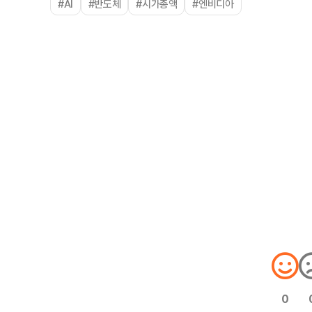
#AI
#반도체
#시가총액
#엔비디아
0