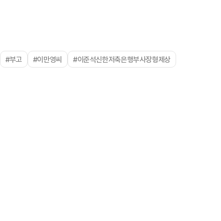
#부고
#이만영씨
#이준석신한저축은행부사장형제상