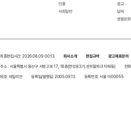
인물
종교
사회일반
날씨
생활문화
최종편집시간: 2026.08.09 00:13
회사소개
편집규약
광고제휴문의
주소 : 서울특별시 용산구 서빙고로 17, 18층(한강로3가,센트럴파크 타워동)
전화 
제호: 데일리안
등록일/발행일: 2005.09.13
등록번호: 서울 아00055