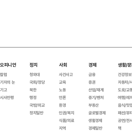
오피니언
정치
사회
경제
생활/문
칼럼
청와대
사건사고
금융
건강정보
기자의 눈
국회/정당
교육
증권
자동차/
기고
북한
노동
산업/재계
도로/교
시사만평
행정
언론
중기/벤처
여행/레
국방/외교
환경
부동산
음식/맛
정치일반
인권/복지
글로벌경제
패션/뷰
식품/의료
생활경제
공연/전
지역
경제일반
책