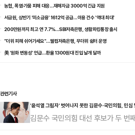
농협, 폭염·가뭄 피해 대응…재해자금 3000억 긴급 지원
서금원, 상반기 '미소금융' 1612억 공급…이용 건수 '역대 최대'
200만원까지 최고 연 7.7%…SBI저축은행, 생활파킹통장 출시
"더위 피해 쉬어가세요"…웰컴저축은행, 무더위 쉼터 운영
美 '원화 변동성' 언급…환율 1300원대 진입 날개 달까
관련기사
'윤석열 그림자' 벗어나지 못한 김문수·국민의힘, 민심
김문수 국민의힘 대선 후보가 두 번
완등에 실패했다. 이번 대선이 윤석열