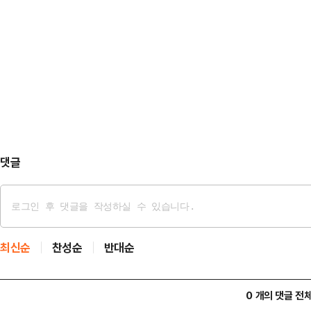
자유 우파 정당의 등장을 기대하고 
호한 채 보수의 가치만을 외치며 국
리기만 하는 데 특화된 재주와 심성을
같이 말했다.그는 "청렴·정정당당한
장치를 달아놓고 지금까지 당원과 자
을 잃은 지 오래였고,…
다.”불사조(phoenix)는 이집트 신
년마다 한 번 스스로 향나무를 쌓아 불
난다고 한…
댓글
최신순
찬성순
반대순
0 개의 댓글 전