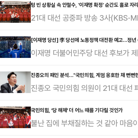
발돼 윤 전 대통령과 구(舊) 여당인
텅 빈 상황실 속 안철수, '이재명 확정' 순간도 홀로 자
21대 대선 공중파 방송 3사(KBS·
대선 기간 내내 윤 전 대통령의 그림
민의힘 대선 개표상황실이 텅 비었
로 꼽힌다.김문수 후보는 4일 새벽
은 끝까지 자리를 지켜 이목이 집중
[이재명 당선] 李 당선에 노동정책 대전환 예고…정년
을 열어 "국민의 선택을 겸허하게 받
이재명 더불어민주당 대선 후보가 제
당선이 사실상 확정된 순간에도, 안
해서 함께 뛰어준 당원 동지 여러분
전반에 걸쳐 큰 변화가 예고된다.4일
거운 마음으로 상황실을 지킨 것이다
"대한민…
대통령으로 당선되면서 주 4.5일제 
진종오의 패인 분석…"국민의힘, 계엄 옹호한 채 뻔뻔한
면 김문수 대선 후보의 득표율은 3
진종오 국민의힘 의원이 21대 대선
당선인의 노동공약 중 대표적인 하나
후보는 51.7%의 득표율을 기록했
오만함과 결정적 책임이 우리에게 있
줄이면서도 임금 수준은 그대로 유지
동 원내대표, 공동선…
와, 더불어민주당과 야당에게, 이를
국민의힘, ‘당 해체’ 더 어느 때를 기다릴 것인가
요일 반일 근무를 정착시키는 방식을
불난 집에 부채질하는 것 같아 마음이
는 그 모든 것의 악행을 국민들께서
간에서 36시간으로 단축하겠다는 계
야겠다.“국민의힘 지금 해체하세요.
종오 의원은 3일 밤 페이스북에 "우
근로기준법에 명문화…