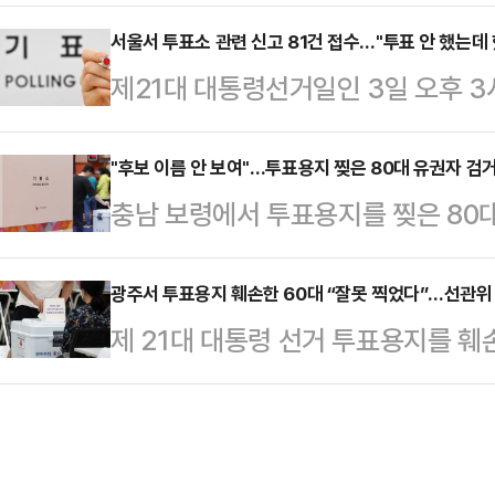
이 경찰에 고발됐다.3일 연합뉴스
대 여성이 ‘기표를 잘못했다’는 이
공직선거법 위반 혐의로 사전투표 참
서울서 투표소 관련 신고 81건 접수…"투표 안 했는데
에서 투표를 마친 뒤 “잘못 찍었다”
제21대 대통령선거일인 3일 오후 
전투표 기간인 지난달 29∼30일 
구했으나 받아 들여지지 않자 이런 
112 신고는 총 81건으로 전해졌다.
투표 관리관인 지방공무원 B씨를 
는 정확한 경위 …
쯤 영등포구 서울당중초등학교 투표소
"후보 이름 안 보여"…투표용지 찢은 80대 유권자 검
투표 업무를 방해한 혐의를 받고 있
충남 보령에서 투표용지를 찢은 80
던 중 '이미 투표한 것으로 돼 있다'
을 투표지에 자동으로 인쇄하는데 이
충남 보령경찰서는 투표용지를 찢은 
할지역 내에서 이 여성과 동명이인
날인하라고 요구한 것으로 파악됐다
입건했다.A씨는 이날 오전 10시11
광주서 투표용지 훼손한 60대 “잘못 찍었다”…선관위
이인이 투표했는지 등을 조회하고 범
제 21대 대통령 선거 투표용지를 훼
후보자들의 이름이 잘 보이지 않는다
이다.관악구 인헌초등학교 투표소에서
나섰다.3일 연합뉴스와 광주광역시 동
있다.경찰은 중증 시력 저하 질환을 
사인이 돼 있다"는…
동구 산수2동 자원순환센터 투표소에
사건 경위를 조사 중이다.앞서 이날 
다.A씨는 기표소에서 투표를 마친 
서는 '누군가가 투표를 대신했다'는 