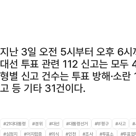
지난 3일 오전 5시부터 오후 6
대선 투표 관련 112 신고는 모두
형별 신고 건수는 투표 방해·소란 1
고 등 기타 31건이다.
#21대대통령
#경위
#대선
#대통령선거
#부평구
#사고
#
#심정지
#어지럼증
#의식
#인천
#조사
#투표소
#투표업