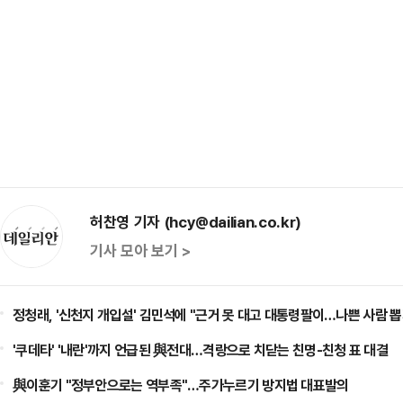
허찬영 기자 (hcy@dailian.co.kr)
기사 모아 보기 >
정청래, '신천지 개입설' 김민석에 "근거 못 대고 대통령팔이…나쁜 사람 뽑
'쿠데타' '내란'까지 언급된 與전대…격랑으로 치닫는 친명-친청 표 대결
與이훈기 "정부안으로는 역부족"…주가누르기 방지법 대표발의