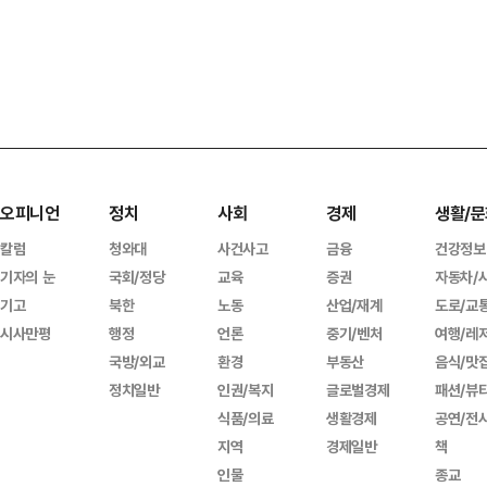
오피니언
정치
사회
경제
생활/문
칼럼
청와대
사건사고
금융
건강정보
기자의 눈
국회/정당
교육
증권
자동차/
기고
북한
노동
산업/재계
도로/교
시사만평
행정
언론
중기/벤처
여행/레
국방/외교
환경
부동산
음식/맛
정치일반
인권/복지
글로벌경제
패션/뷰
식품/의료
생활경제
공연/전
지역
경제일반
책
인물
종교