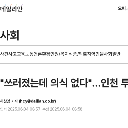
오피
사회
사건사고
교육
노동
언론
환경
인권/복지
식품/의료
지역
인물
사회일반
"쓰러졌는데 의식 없다"…인천 
허찬영 기자 (hcy@dailian.co.kr)
입력 2025.06.04 08:57 수정 2025.06.04 08:58