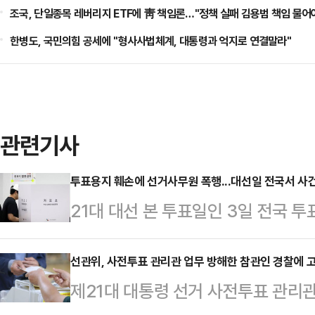
조국, 단일종목 레버리지 ETF에 靑 책임론…"정책 실패 김용범 책임 물어
한병도, 국민의힘 공세에 "형사사법체계, 대통령과 억지로 연결말라"
관련기사
투표용지 훼손에 선거사무원 폭행...대선일 전국서 사
21대 대선 본 투표일인 3일 전국 
원 폭행 등 사건사고가 잇따랐다.3
면 광주에서는 한 유권자가 투표용지
선관위, 사전투표 관리관 업무 방해한 참관인 경찰에 
제21대 대통령 선거 사전투표 관리
날 오전 9시 15분쯤 광주 동구 산수