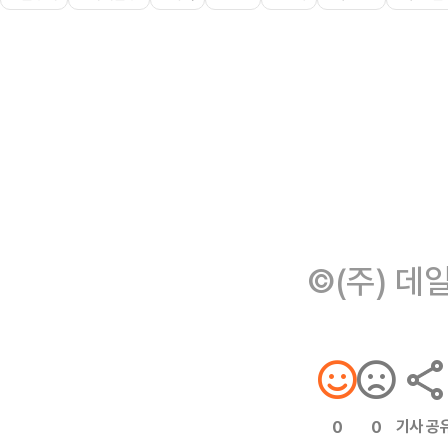
©(주) 데
기사 공
0
0