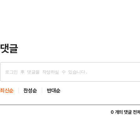
교체를 요구했으나 받아들여지지 않아
경찰이 신고자 B…
선거관리위원회 관계자는 “정확한 경
결정할 예정”이라고 밝혔다.
댓글
최신순
찬성순
반대순
0 개의 댓글 전