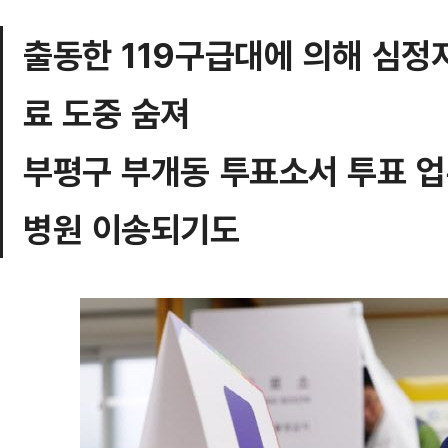
출동한 119구급대에 의해 심정
료 도중 숨져
부평구 부개동 투표소서 투표 
병원 이송되기도