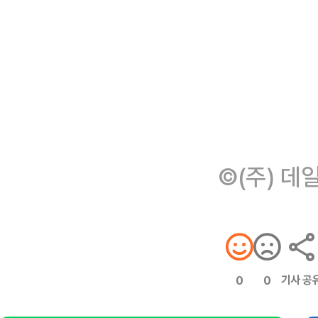
©(주) 데
기사 공
0
0