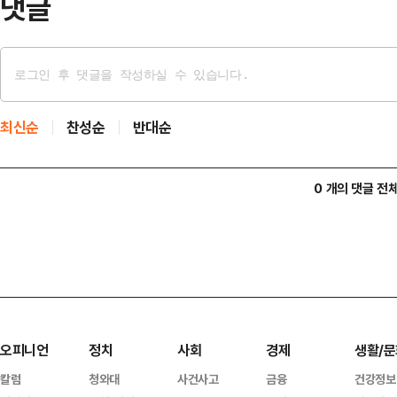
댓글
최신순
찬성순
반대순
0 개의 댓글 전
오피니언
정치
사회
경제
생활/문
칼럼
청와대
사건사고
금융
건강정보