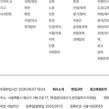
기자의 눈
국회/정당
교육
증권
자동차/
기고
북한
노동
산업/재계
도로/교
시사만평
행정
언론
중기/벤처
여행/레
국방/외교
환경
부동산
음식/맛
정치일반
인권/복지
글로벌경제
패션/뷰
식품/의료
생활경제
공연/전
지역
경제일반
책
인물
종교
사회일반
날씨
생활문화
최종편집시간: 2026.08.07 19:24
회사소개
편집규약
광고제휴문의
주소 : 서울특별시 용산구 서빙고로 17, 18층(한강로3가,센트럴파크 타워동)
전화 
제호: 데일리안
등록일/발행일: 2005.09.13
등록번호: 서울 아00055