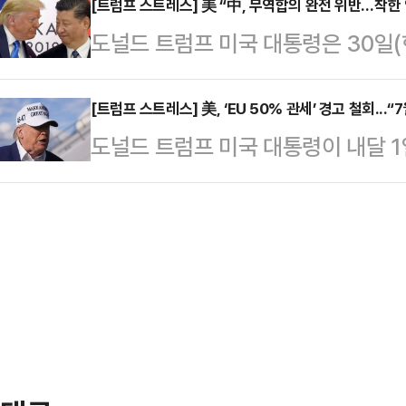
3월12일부터 무역확장법 232조를 
[트럼프 스트레스] 美 “中, 무역합의 완전 위반…착한
이 서한에는 디지털 교역과 경제 안
도널드 트럼프 미국 대통령은 30일
했는데, 오는 6월4일부터 관세율을 
요구도 담겼다고 로이터는 전했다.트
를 완전히 위반했다고 강하게 비난했
로벌 철강업계가 충격에 빠졌다.로이
안에 평가한 뒤 합의…
를 통해 중국 경제를 압박한 뒤 이를
[트럼프 스트레스] 美, ‘EU 50% 관세’ 경고 철회...
날 펜실베이니아주 웨스트 미플린에 
도널드 트럼프 미국 대통령이 내달 
지만, 중국이 이를 지키지 않고 있는
(관세인상 조치)는 미 철강산업을 더
경고한 50% 관세를 오는 7월9일
능성을 시사했다.로이터통신 등에 따
치를 회피할 수…
은 25일(현지시간) 자신 소유의 소
소셜미디어(SNS) 트루스소셜에 “중
우르줄라 폰데어라이엔 EU 집행위원
르게 안정됐고, 중국은 평소처럼 사업
시한을 연장해달라는 전화를 받았다”
그것은 좋은 …
의했다”고 말했다.그러면서 “EU 
이라고 말했다”며 “이 문제에 관심
대통령은 폰데어라이엔…