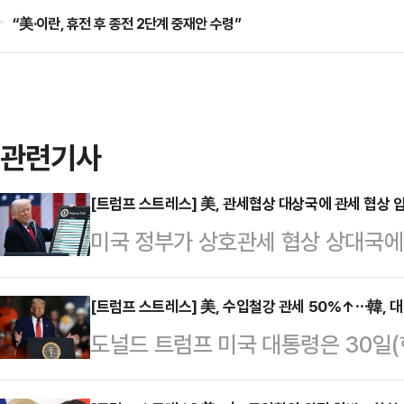
“美·이란, 휴전 후 종전 2단계 중재안 수령”
관련기사
[트럼프 스트레스] 美, 관세협상 대상국에 관세 협상 
미국 정부가 상호관세 협상 상대국에 
안’을 제시하라고 요구할 계획인 것
에 따르면 도널드 트럼프 행정부는 
[트럼프 스트레스] 美, 수입철강 관세 50%↑⋯韓, 
도널드 트럼프 미국 대통령은 30일
업 제품에 대한 관세 ▲쿼터(수입할당
위해 수입철강 관세를 50%로 인상
포함해 주요 분야별로 각국의 가장 