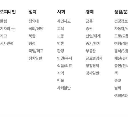
오피니언
정치
사회
경제
생활/문
칼럼
청와대
사건사고
금융
건강정보
기자의 눈
국회/정당
교육
증권
자동차/
기고
북한
노동
산업/재계
도로/교
시사만평
행정
언론
중기/벤처
여행/레
국방/외교
환경
부동산
음식/맛
정치일반
인권/복지
글로벌경제
패션/뷰
식품/의료
생활경제
공연/전
지역
경제일반
책
인물
종교
사회일반
날씨
생활문화