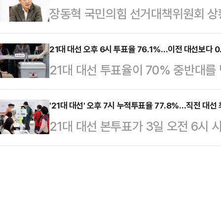
장동혁 국민의힘 선거대책위원회 상
할 방침이다.아울러 가로변 전광판과
조했다.안철수 공동선거대책위원장도
저스홀딩스 회장이 이재명 더불어민주
파할 예정이다.경찰은 “부득이 차량
하지 않은 분들이 계시다…
는 의혹 보도를 언급하며 "대선에서 
21대 대선 오후 6시 투표율 76.1%…이전 대선보다 
라”고 당부했다.
21대 대선 투표율이 70% 중반대를 
거짓말을 했으면 후보직에서 사퇴하
가 12시간이 경과한 오후 6시 현재 
은 2일 오전 여의도 중앙당사에서 
거관리위원회에 따르면 이날 오후 6시
'21대 대선' 오후 7시 누적투표율 77.8%…직전 대선
보 지지 선언이 허위였다는 점을 가
21대 대선 본투표가 3일 오전 6시 
4439만1871명 중 3376만813
게 됐고, 국제사회에서 대한민국 신
난 오후 7시, 앞서 지난달 29~3
치러진 제 20대 대선의 동시간대 투
장은 "누가 봐도 이상한 형…
77.8%를 기록했다. 20대 대선 최
다. 사전투표율이 합산된 오후 1시 
중앙선거관리위원회에 따르면 이날 오
절반으로 줄었다.시도별로 투표율이 가
누적투표율은 77.8%로, 전체 유권자