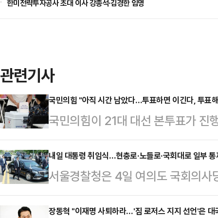
한미전략투자공사 초대 이사 강종석·김경한 임명
관련기사
국민의힘 "아직 시간 남았다…투표하면 이긴다, 투표해
국민의힘이 21대 대선 본투표가 진행
표를 호소했다. 이날 투표는 오후 
페이스북에 "아직 투표시간이 남았다
내일 대통령 취임식…현충로·노들로·국회대로 일부 통
서울경찰청은 4일 여의도 국회의사당
모두 투표장에 나와 대한민국의 미래
로 오전 시간대 현충로와 노들로, 오
"투표하신 분들께서도 가족·친지·지
일 밝혔다.서울청은 이 구간 경찰 5
장동혁 "이재명 사퇴하라…'짐 로저스 지지 선언'은 대
표장에 나올 수 있게 해달라"며 "투