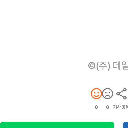
©(주) 데
기사 공
0
0