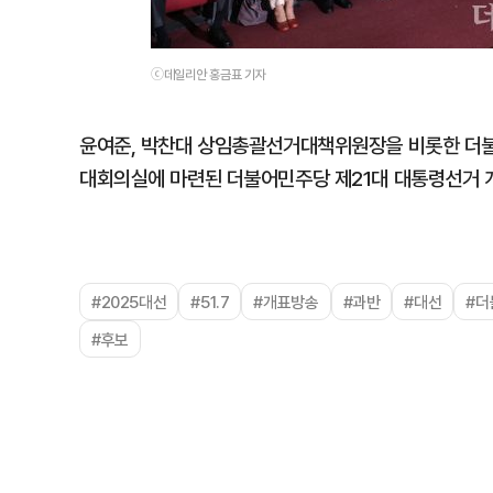
ⓒ데일리안 홍금표 기자
윤여준, 박찬대 상임총괄선거대책위원장을 비롯한 더불
대회의실에 마련된 더불어민주당 제21대 대통령선거 
#2025대선
#51.7
#개표방송
#과반
#대선
#더
#후보