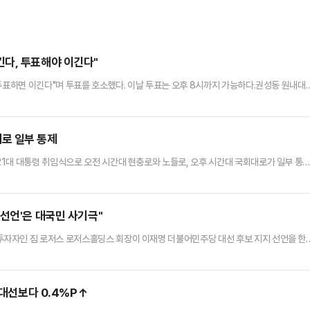
다, 투표해야 이긴다"
"투표하면 이긴다"며 투표를 호소했다. 이날 투표는 오후 8시까지 가능하다.권성동 원내대
직 투표하지 않으신 분들께서는 모두 투표장에 나와 대한민국의 미래를 지켜주시기 바란
인들에게 연락하여 단 한 분이라도 더 투표장에 나올 수 있게 해달라"며 "투표하면 이긴다.
원장도 페이스북에 "주변에 아직 투표에 참여하지 않은 분들이 계시다…
로 일부 통제
1대 대통령 취임식으로 오전 시간대 현충로와 노들로, 오후 시간대 국회대로가 일부 통
 배치해 차량 흐름을 최대한 유지할 방침이다.아울러 가로변 전광판과 교통방송을 통해 교
이용 시 통제구간을 확인해 우회해달라”고 당부했다.
선언'은 대국민 사기극"
자자인 짐 로저스 로저스홀딩스 회장이 이재명 더불어민주당 대선 후보 지지 선언을 한
로 대국민 사기를 치고, 이 정도의 거짓말을 했으면 후보직에서 사퇴하는게 맞다"고 압박
긴급기자회견을 열어 로저스 회장의 이 후보 지지 선언이 허위였다는 점을 가리켜 "전국
민국 신뢰가 추락했다"며 이같이 비판했다.장 실장은 "누가 봐도 이상한 형…
 대선보다 0.4%P↑