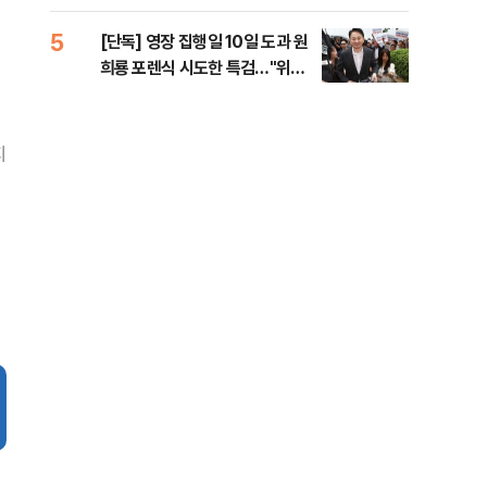
라"
5
10
[단독] 영장 집행일 10일 도과 원
폭염
희룡 포렌식 시도한 특검…"위법
제…
증거 수집" 지적
36
지