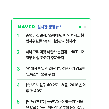
실시간 랭킹뉴스
1
6
송영길·김민석, '조희대 탄핵' 외치자…與
"기아차가
법사위원들 "즉시 대법관 제청하라"
교통사고때
2
7
하닉 프리마켓 하한가 논란에…NXT "12
SK하이닉
일부터 상·하한가 주문금지"
메모리 '
3
8
"편해서 매일 신었는데"...전문가가 경고한
박지원이 
'크록스'의 숨은 위험
함께한 김
4
9
[속보] 노원구 40.2도…서울, 2018년 이
"탕탕탕"
후 첫 40도
용의자 포
5
10
[단독 인터뷰] '윤민우와 징계 논의' 지목
"노원구 4
된 C교수 "윤리위원장, 외부와 논의 잘못
40도 돌