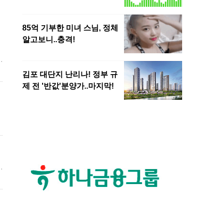
표
제
통
했
민