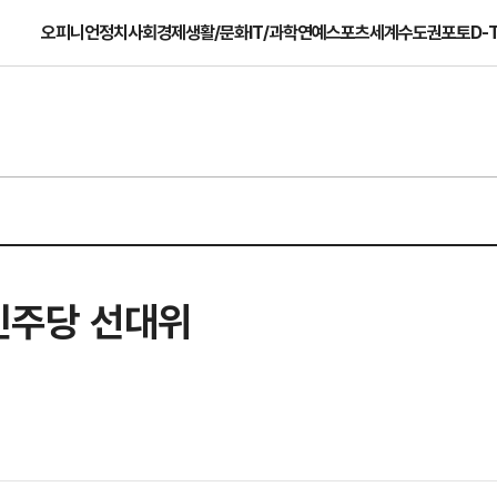
오피니언
정치
사회
경제
생활/문화
IT/과학
연예
스포츠
세계
수도권
포토
D-
민주당 선대위