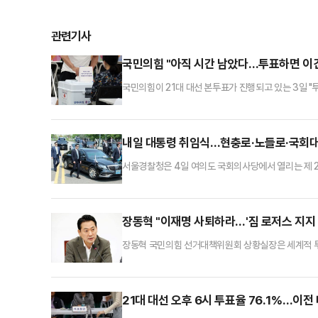
관련기사
국민의힘 "아직 시간 남았다…투표하면 이긴
국민의힘이 21대 대선 본투표가 진행되고 있는 3일 
는 이날 페이스북에 "아직 투표시간이 남았다"며 "아
다"고 말했다.이어 "투표하신 분들께서도 가족·친지·지
투표해야 이긴다"라고 강조했다.안철수 공동선거대책위
내일 대통령 취임식…현충로·노들로·국회대
서울경찰청은 4일 여의도 국회의사당에서 열리는 제 2
된다고 3일 밝혔다.서울청은 이 구간 경찰 535명을
상황을 실시간 전파할 예정이다.경찰은 “부득이 차량 
장동혁 "이재명 사퇴하라…'짐 로저스 지지 
장동혁 국민의힘 선거대책위원회 상황실장은 세계적 투
적이 없다는 의혹 보도를 언급하며 "대선에서 이 정도
다.장동혁 상황실장은 2일 오전 여의도 중앙당사에서 
이 국제적으로 망신을 당하게 됐고, 국제사회에서 대한
21대 대선 오후 6시 투표율 76.1%…이전