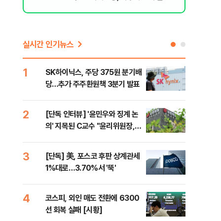
된 행위"
실시간 인기뉴스
1
6
SK하이닉스, 주당 375원 분기배
카카
당…추가 주주환원책 3분기 발표
결…
만
2
7
[단독 인터뷰] '윤민우와 징계 논
韓·
의' 지목된 C교수 "윤리위원장,
처음
외부와 논의 잘못된 행위"
3
8
[단독] 美, 포스코 후판 상계관세
박지
1%대로…3.70%서 '뚝'
령과
4
9
코스피, 외인 매도 전환에 6300
與,
선 회복 실패 [시황]
스?