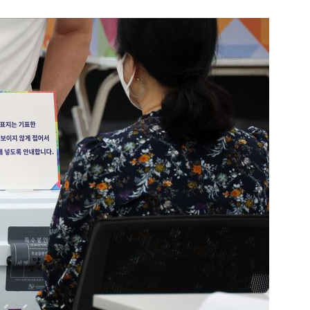
1
[속보] '길이 1.5m' 안동 물
이 출몰…한때 시민 대피 소동
2
"편해서 매일 신었는데"...전
'크록스'의 숨은 위험
3
[단독] 천하람, 국회의원 최초
2박 3일 '입소'…각개전투·야
4
'7번째 도전' KDB생명 누가 
한투·한화 '3색 셈법'
5
'국장만 하라고?'…ISA 세제
'부글부글'