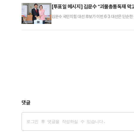
“겁나 예쁘다”, “곧 50세인데…대단하다”, “괜히 배
[투표일 메시지] 김문수 "괴물총통독재 막
김문수 국민의힘 대선 후보가 이번 6·3 대선은 단순한
지막 기회라고 그 성격을 규정했다.김문수 국민의힘 후
미래를 선택하는 날"이라며 "괴물총통독재를 막고, 자
어 "민주주의는 거창한 게 아니다. 여러분의 한 표 한
댓글