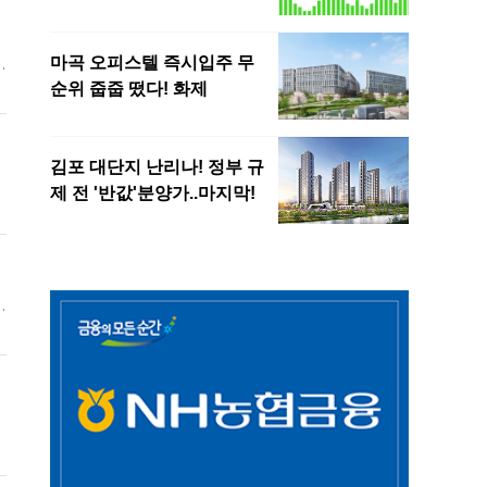
의
지
관
서
했
민
동
은