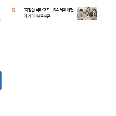
람, 의원 최초 논산훈련소 2박3일
'입소'
5
10
'국장만 하라고?'…ISA 세제개편
[단
에 개미 '부글부글'
1%
지