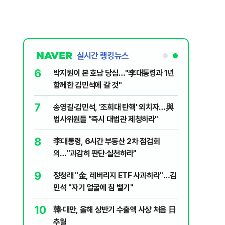
실시간 랭킹뉴스
6
놀이장서 구렁
박지원이 본 호남 당심…"李대통령과 1년
함께한 김민석에 갈 것"
7
문가가 경고한
송영길·김민석, '조희대 탄핵' 외치자…與
법사위원들 "즉시 대법관 제청하라"
8
 논산 훈련소
李대통령, 6시간 부동산 2차 점검회
간행군 한다
의…"과감히 판단·실천하라"
9
품나…흥국·
정청래 "金, 레버리지 ETF 사과하라"…김
민석 "자기 얼굴에 침 뱉기"
10
개편에 개미
韓·대만, 올해 상반기 수출액 사상 처음 日
추월