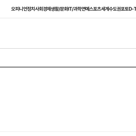
오피니언
정치
사회
경제
생활/문화
IT/과학
연예
스포츠
세계
수도권
포토
D-