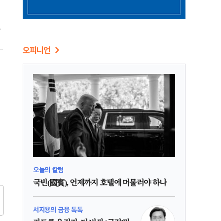
마
의
오피니언
오늘의 칼럼
국빈(國賓), 언제까지 호텔에 머물러야 하나
서지용의 금융 톡톡