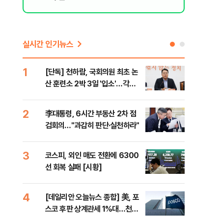
실시간 인기뉴스
1
6
[단독] 천하람, 국회의원 최초 논
[내
산 훈련소 2박 3일 '입소'…각개
나기
전투·야간행군 한다
2
7
李대통령, 6시간 부동산 2차 점
이란
검회의…"과감히 판단·실천하라"
호르
3
8
코스피, 외인 매도 전환에 6300
"동
선 회복 실패 [시황]
내"
4
9
[데일리안 오늘뉴스 종합] 美, 포
[인
스코 후판 상계관세 1%대…천하
인사