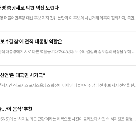
이재명 총공세로 막판 역전 노린다
명 더불어민주당 대선 후보 지지 진위 논란과 이 후보의 사법거래 의혹이 점화하자, 국민
사 '깜깜이' 기간 중 이 후보 관련 논란 등이 다수 벌어지면서 중도층 표심의 변화 및 지
어내기 위한 전략으로 해석된다.국민의힘은 2일 짐 로저스의 이 후보 지지 진위 논란과 
다.김용태 비상대책위원장은 이날 부산에서 개최한 중앙선거대책위원…
'보수결집'에 전직 대통령 역할은
전직 대통령에게 서로 다른 역할을 기대하고 있다. 보수의 결집과 중도층의 확장을 위해 윤
일을 요청하면서다.박근혜 전 대통령은 2일 부산 범어사와 울산 장생포 문화단지를 방문했
행보에 나선건 지난달 27일 박정희 전 대통령·육영수 여사 생가 방문과 같은 달 31일 대구 
은 사실상 김문수 후보에 대한 지지와 함께 전폭적인 지…
선언'은 대국민 사기극"
자자인 짐 로저스 로저스홀딩스 회장이 이재명 더불어민주당 대선 후보 지지 선언을 한
로 대국민 사기를 치고, 이 정도의 거짓말을 했으면 후보직에서 사퇴하는게 맞다"고 압박
긴급기자회견을 열어 로저스 회장의 이 후보 지지 선언이 허위였다는 점을 가리켜 "전국
민국 신뢰가 추락했다"며 이같이 비판했다.장 실장은 "누가 봐도 이상한 형…
…‘이 음식’ 추천
SNS)에는 ‘하지원 최근 근황’이라는 제목으로 사진이 올라왔다.사진 속 하지원은 촬영을
 복근이 드러나는 민소매 크롭 티셔츠를 청바지에 매치해 마치 20대 같은 탄탄한 몸매와 
 확실하지 않으나 48세의 미모는 절대 아니었다”라고 감탄했다.해당 사진을 본 누리꾼들