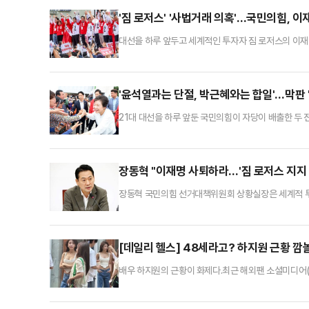
'짐 로저스' '사법거래 의혹'…국민의힘, 
대선을 하루 앞두고 세계적인 투자자 짐 로저스의 이재
힘이 이를 부각하는데 화력을 최대치로 집중했다. 여론조
층 결집이 이뤄졌다 보고 이들을 최대한 투표장으로 끌
련해 '대국민 사기극' '거짓말 선동'이라고 맹폭했
'윤석열과는 단절, 박근혜와는 합일'…막판 
21대 대선을 하루 앞둔 국민의힘이 자당이 배출한 두 
석열 전 대통령에겐 자제를, 박근혜 전 대통령에겐 합
다. 박 전 대통령이 대선 공식 선거운동 기간 중 공개 
문시장을 찾은 후 이번이 세 번째다.이날 박 전 대통령
장동혁 "이재명 사퇴하라…'짐 로저스 지지 
장동혁 국민의힘 선거대책위원회 상황실장은 세계적 투
적이 없다는 의혹 보도를 언급하며 "대선에서 이 정도
다.장동혁 상황실장은 2일 오전 여의도 중앙당사에서 
이 국제적으로 망신을 당하게 됐고, 국제사회에서 대한
[데일리 헬스] 48세라고? 하지원 근황 깜놀
배우 하지원의 근황이 화제다.최근 해외팬 소셜미디어(
준비 중인 듯 스태프들 사이에 서 있는 모습이다. 특히
안 외모를 자랑했다.게시자는 “촬영 중 대기 중인지는