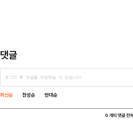
터는 중국 중부지방에서 동진하는 고
C군은 어머니와 말다툼을 하던 A씨
과 강원도는 북쪽을 지나는 기압골의
씨는 쓰…
새벽까지 강원 남부와 전라권, 오전
부터는 경기 북동부와 강원 중·북부
기 북동부 5mm 미만, …
댓글
최신순
찬성순
반대순
0 개의 댓글 전