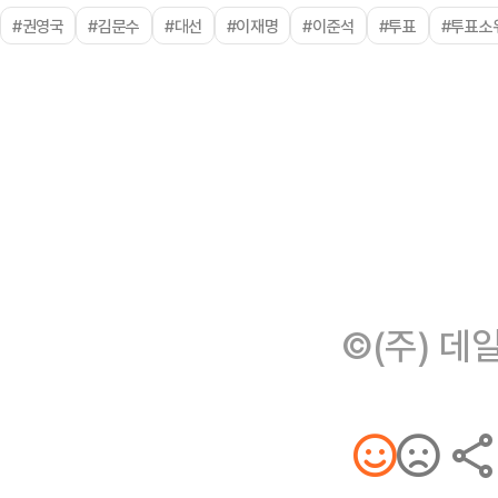
#권영국
#김문수
#대선
#이재명
#이준석
#투표
#투표소
©(주) 데