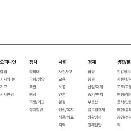
오피니언
정치
사회
경제
생활/문
칼럼
청와대
사건사고
금융
건강정보
기자의 눈
국회/정당
교육
증권
자동차/
기고
북한
노동
산업/재계
도로/교
시사만평
행정
언론
중기/벤처
여행/레
국방/외교
환경
부동산
음식/맛
정치일반
인권/복지
글로벌경제
패션/뷰
식품/의료
생활경제
공연/전
지역
경제일반
책