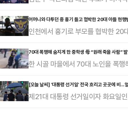
한 '서대동부' 전략을 다시금 꺼내 
군과 다른 원아들에게 나눠줬다. B군
시장을 시작으로 부산역·동대구역·대
어머니와 다투던 중 흉기 들고 협박한 20대 아들 현행
다.어린이집 관계자들은 응급 상황이
인천에서 흉기로 부모를 협박한 20
데 이어 공식 선거 운동이 종료되는
나 B군은 의식을 잃고 병원으로 옮
따르면 인천 삼산경찰서는 흉기를 들
을 찾아 청년들과 스킨십을 이어가며
(CC)TV 상 학대 …
대 A씨를 검거했다.A씨는 지난달 3
70대 폭행해 숨지게 한 중학생 母 “원래 죽을 사람” 
보는 2일 제주도 동문시장에서 대선 
한 시골 마을에서 70대 노인을 폭행
50대 부모를 흉기로 위협한 혐의를 
자리에서는 제주도를 배경으로 한 드라
학생 측의 무책임한 태도가 논란을 키
기를 들고 집 안에서 난동을 부린 것
관식'을 떠올리…
장’에서는 피해자 A씨의 딸 B씨의 
[오늘 날씨] '대통령 선거일' 전국 흐리고 곳곳에 비..
치려 한다"는 신고를 받고 현장에 
제21대 대통령 선거일이자 화요일인
여전히 불구속 상태로 조사받고 있다
A씨를 상대로 범행 동기 등 구체적인
수도권과 강원 일부 내륙 지역, 제주
인정하지 않고 형량을 낮출 생각만 
지 중국 상하이 부근에서 동쪽으로 
전남 무안군 현경면 평산리 시골 마