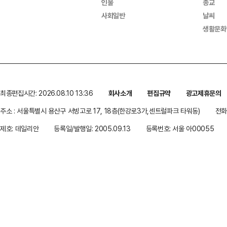
인물
종교
사회일반
날씨
생활문화
최종편집시간: 2026.08.10 13:36
회사소개
편집규약
광고제휴문의
주소 : 서울특별시 용산구 서빙고로 17, 18층(한강로3가,센트럴파크 타워동)
전화 
제호: 데일리안
등록일/발행일: 2005.09.13
등록번호: 서울 아00055