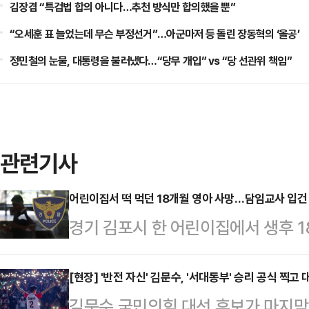
김장겸 “특검법 합의 아니다…추천 방식만 합의했을 뿐”
“오세훈 표 늘었는데 무슨 부정선거”…아군마저 등 돌린 장동혁의 ‘올공’
정민철의 눈물, 대통령을 불러냈다…“당무 개입” vs “당 선관위 책임”
관련기사
어린이집서 떡 먹던 18개월 영아 사망…담임교사 입건
경기 김포시 한 어린이집에서 생후 1
사건과 관련해 경찰이 담임 교사를 
치사 혐의로 어린이집 A 교사를 불구
[현장] '반전 자신' 김문수, '서대동부' 승리 공식 찍고
김문수 국민의힘 대선 후보가 마지막 
22일 오후 3시 10분께 김포 모 어