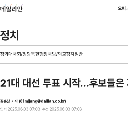
오피
정치
청와대
국회/정당
북한
행정
국방/외교
정치일반
21대 대선 투표 시작…후보들은
김훈찬 기자 (81mjjang@dailian.co.kr)
입력 2025.06.03 07:03 수정 2025.06.03 07:03