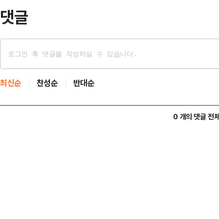
(2루수)와 미겔 로하…
댓글
최신순
찬성순
반대순
0 개의 댓글 전