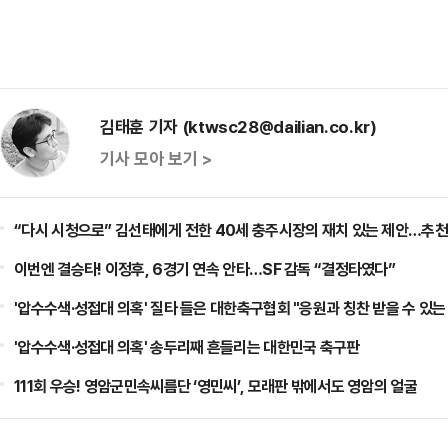
김태훈 기자 (ktwsc28@dailian.co.kr)
기사 모아 보기 >
“다시 시청으로” 김선태에게 전한 40세 충주시장의 재치 있는 제안…추천
이번엔 결승타! 이정후, 6경기 연속 안타…SF 감독 “결정타였다”
'압수수색·성접대 의혹' 질타 들은 대한축구협회 "응원과 칭찬 받을 수 있
'압수수색·성접대 의혹' 송두리째 흔들리는 대한민국 축구판
111회 우승! 영암군민속씨름단 ‘영민씨’, 모래판 밖에서도 영암의 얼굴