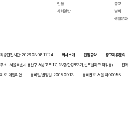
인물
종교
사회일반
날씨
생활문화
최종편집시간: 2026.08.08 17:24
회사소개
편집규약
광고제휴문의
주소 : 서울특별시 용산구 서빙고로 17, 18층(한강로3가,센트럴파크 타워동)
전화 
제호: 데일리안
등록일/발행일: 2005.09.13
등록번호: 서울 아00055