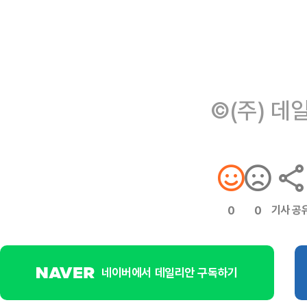
©(주) 데
기사 공
0
0
네이버에서 데일리안 구독하기