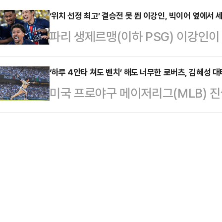
열중했다"고 꼬집었다.이어 "(일구회
하며 전력 …
‘2025 신한 SOL 뱅크 KBO리그’
‘위치 선정 최고’ 결승전 못 뛴 이강인, 빅이어 옆에서
들고 환영의 뜻을 나타냈다. KBO
파리 생제르맹(이하 PSG) 이강인이
다.이로써 2015년 6월 이후 10년
가 필요하다고 생각했기 때문이었다"며
치 선정으로 우승 세리머니를 함께 했
승 26패(승률 0.544)를 기록, 4
KBO리그…
위치한 풋볼 아레나 뮌헨(알리안츠 아레
‘하루 4안타 쳐도 벤치’ 해도 너무한 로버츠, 김혜성 대
5할 승률에 미치지 못했으나 7경기 
미국 프로야구 메이저리그(MLB) 진
챔피언스리그’ 인터 밀란(이탈리아)과
기 차로 압박했다.승리의 주역은 두 
앤젤레스 다저스)이 다음날 상대가 
전반 12분 아슈라프 하키미의 선제골
서 제외됐다.김혜성은 2일(한국시간
추가골을 터뜨리며 전반을 마쳤다.후
스타디움에서 열린 2025 MLB 뉴
반 18분 두에가 다시 포문을 연 P
다.김혜성은 전날 양키스전에서 홈런 1
…
득점으로 맹활약했다.하지만 이날 양
내자 데이브 로버츠 감독은 김혜성을