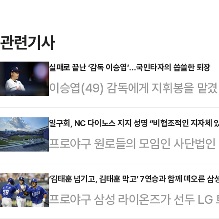
관련기사
실패로 끝난 ‘감독 이승엽’…국민타자의 씁쓸한 퇴장
이승엽(49) 감독에게 지휘봉을 맡겼
로 끝났다.두산은 2일 “이승엽 감독
다.두산은 “세 시즌 팀을 이끌어주
일구회, NC 다이노스 지지 성명 “비협조적인 지자체 
프로야구 원로들의 모임인 사단법인 
“이승엽 감독은 올 시즌 부진한 성적
한 대우에 맞서고 있는 NC 다이노
해 이 같은 결정을 내렸다. 구단은 
구회는 2일 "NC 구단은 진심 어린 
‘김태훈 넘기고, 김태훈 막고’ 7연승과 함께 떠오른 삼
약기간 3년을 다 채우지 못하고 물러난
프로야구 삼성 라이온즈가 선두 LG
해 발 벗고 나섰다. 반면 창원시는
로 10개 팀 가운데 9위에 자리하고
전 싹쓸이와 함께 7연승을 내달렸다