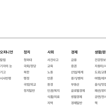
오피니언
정치
사회
경제
생활/문
칼럼
청와대
사건사고
금융
건강정보
기자의 눈
국회/정당
교육
증권
자동차/
기고
북한
노동
산업/재계
도로/교
시사만평
행정
언론
중기/벤처
여행/레
국방/외교
환경
부동산
음식/맛
정치일반
인권/복지
글로벌경제
패션/뷰
식품/의료
생활경제
공연/전
지역
경제일반
책