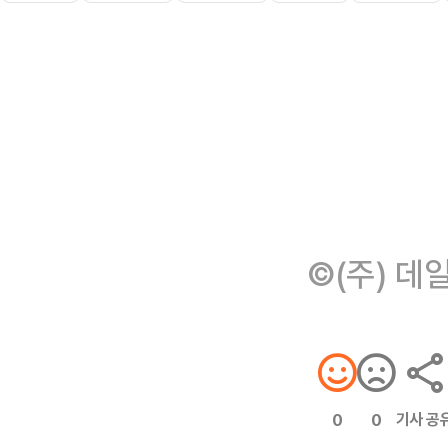
©(주) 데
기사 공
0
0