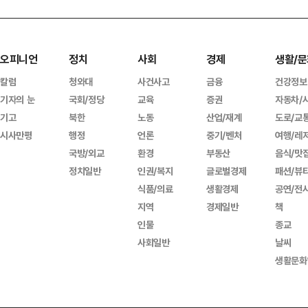
오피니언
정치
사회
경제
생활/문
칼럼
청와대
사건사고
금융
건강정보
기자의 눈
국회/정당
교육
증권
자동차/
기고
북한
노동
산업/재계
도로/교
시사만평
행정
언론
중기/벤처
여행/레
국방/외교
환경
부동산
음식/맛
정치일반
인권/복지
글로벌경제
패션/뷰
식품/의료
생활경제
공연/전
지역
경제일반
책
인물
종교
사회일반
날씨
생활문화