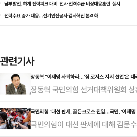
남부발전, 하계 전력피크 대비 '전사 전력수급 비상대응훈련' 실시
전력수요 증가 대응…전기안전공사 검사혁신 본격화
관련기사
장동혁 "이재명 사퇴하라…'짐 로저스 지지 선언'은 대
장동혁 국민의힘 선거대책위원회 상
저스홀딩스 회장이 이재명 더불어민주
는 의혹 보도를 언급하며 "대선에서 
국민의힘 "대선 판세, 골든크로스 진입…국민, '이재명 
국민의힘이 대선 판세에 대해 김문수
거짓말을 했으면 후보직에서 사퇴하
명 더불어민주당 후보를 앞선 '골든