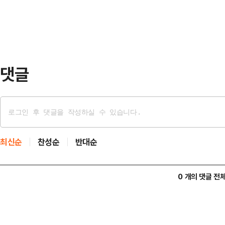
것"이라고 비판했다.권성동 원내대표
실 것이다. 그런데 …
인 투자자 짐 로저스가 이 후보를 지
상한 형식의 이상한 지지선언'이었다
같이 말했다.그는 "이 사실…
댓글
최신순
찬성순
반대순
0 개의 댓글 전