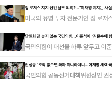
은 2일 오전 여의도 중앙당사에서 
앙선거대책위원회 대변인단장은 2일
짐 로저스 지지 선언 날조 의혹?…"이재명 지지는 사실"
보 지지 선언이 허위였다는 점을 가
미국의 유명 투자 전문가인 짐 로저
자들과 만나 "현장에서 보여지는 분위
게 됐고, 국제사회에서 대한민국 신
주당 대선 후보 지지 선언을 한 것이 
체 판세를 숫자로 말할 수 없지만 
장은 "누가 봐도 이상한 형…
붙고 있다.민주당 의원의 주선으로 
단일화 끈 놓지 않는 국민의힘…이준석에 "김문수에 힘
이는 김 후보의 전날 관측과 같은 맥
국민의힘이 대선을 하루 앞두고 이준
지지 선언을 한 게 맞다는 입장이지만
기자들과 만나 "지금 여러 여론조사
결단할 때"라며 "이재명 범죄세력의
일 회신을 통해 "그런 적이 없다"는
선다고 나오는 것으로 알…
모아주시길 부탁드린다"고 호소했다.
권성동 "조작 없으면 좌파 아니라더니…이재명 세력 
가짜 지지 선언을 날조한 사기극이자
국민의힘 공동선거대책위원장인 권성
래는 이준석, 그러나. 아니 그래서 
전 개성공단지원재단 이사장은 1일 
회장이 이재명 더불어민주당 대선 후
내대표는 "그동안 침묵했던 여론이 
후보 지지는 사…
의혹 보도가 나오자 "사기와 조작이
를 반드시 막아야 한다는 국민의 절
범죄 세력이 국내에서 하던 버릇 못
모여들고 있다"며 "이 흐름을 개혁신