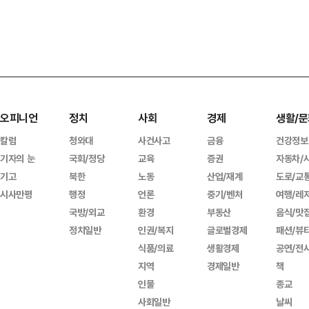
오피니언
정치
사회
경제
생활/문
칼럼
청와대
사건사고
금융
건강정보
기자의 눈
국회/정당
교육
증권
자동차/
기고
북한
노동
산업/재계
도로/교
시사만평
행정
언론
중기/벤처
여행/레
국방/외교
환경
부동산
음식/맛
정치일반
인권/복지
글로벌경제
패션/뷰
식품/의료
생활경제
공연/전
지역
경제일반
책
인물
종교
사회일반
날씨