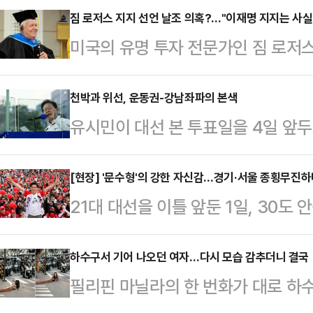
짐 로저스 지지 선언 날조 의혹?…"이재명 지지는 사실"
미국의 유명 투자 전문가인 짐 로저
주당 대선 후보 지지 선언을 한 것이 
붙고 있다.민주당 의원의 주선으로 
천박과 위선, 운동권-강남좌파의 본색
유시민이 대선 본 투표일을 4일 앞두
지지 선언을 한 게 맞다는 입장이지만
진영 책사가 ‘제정신’을 잃었다.그는
일 회신을 통해 "그런 적이 없다"는
을 가지고 비하하며 놀았다. 그의 천
[현장] '문수형'의 강한 자신감…경기·서울 종횡무진하
가짜 지지 선언을 날조한 사기극이자
21대 대선을 이틀 앞둔 1일, 30도
준을 그대로 까 보이고 말았다.유시
전 개성공단지원재단 이사장은 1일 
선 후보의 열정을 누그러뜨리지 못했
정치생명이 되었건 그것이 완전히 끝
후보 지지는 사…
한 일정을 수행하고, 더 강한 어투로
하수구서 기어 나오던 여자…다시 모습 감추더니 결국
대한민국이 성숙한 나라다. 그의 자
필리핀 마닐라의 한 번화가 대로 하
제까지는 가짜라고 하고 이제부터는 
고 그가 아부한 이재명일 것이다.김