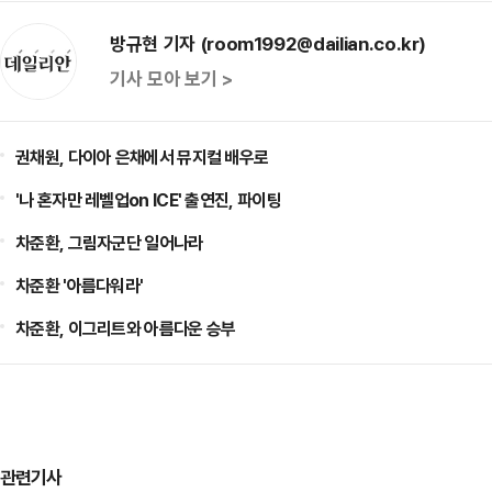
방규현 기자 (room1992@dailian.co.kr)
기사 모아 보기 >
권채원, 다이아 은채에서 뮤지컬 배우로
'나 혼자만 레벨업on ICE' 출연진, 파이팅
차준환, 그림자군단 일어나라
차준환 '아름다워라'
차준환, 이그리트와 아름다운 승부
관련기사