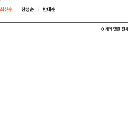
최신순
찬성순
반대순
0 개의 댓글 전