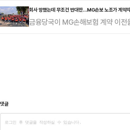
긴 노숙자가 정부의 지원을 받게 됐다
판이 뒤집어지고 있다"고 이재명 더
는 바람에 …
이츠타임스 등에 따르면 지난 26일
회사 망했는데 무조건 반대만…MG손보 노조가 계약자
보는 1일 오전부터 경기 수원·성남·
금융당국이 MG손해보험 계약 이전을
길가의 하수구에서 한 여성이 기어 
울 은평구·서대문구·마포구·강서구 
있다. 그런 와중 MG손보 노조는 
저분한 블라우스와 반바지 차림의 이
무진했다. 이중…
장을 꺼내들었다.MG손보는 지난 2
놀라서 쳐다보자 어디론가 달려가더
로 4년간 경영개선권고·요구·명령을
셜미디어(SNS)에 해당 장면이 담긴 
지난 2022년 4월 부실금융기관으로
요'를 받았다.누리꾼…
각 작업을 꾸준히 진행해왔다. 여러
은 재무건전성으로 적합한 매수자가
다.그후 지난해 메리츠화재…
댓글