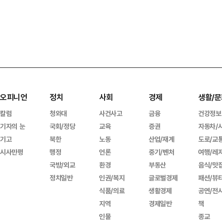
오피니언
정치
사회
경제
생활/문
칼럼
청와대
사건사고
금융
건강정보
기자의 눈
국회/정당
교육
증권
자동차/
기고
북한
노동
산업/재계
도로/교
시사만평
행정
언론
중기/벤처
여행/레
국방/외교
환경
부동산
음식/맛
정치일반
인권/복지
글로벌경제
패션/뷰
식품/의료
생활경제
공연/전
지역
경제일반
책
인물
종교