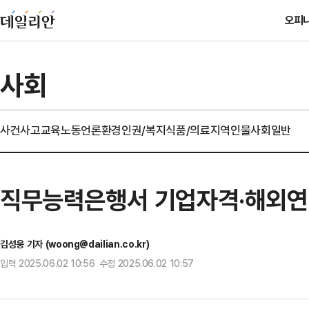
오피
사회
사건사고
교육
노동
언론
환경
인권/복지
식품/의료
지역
인물
사회일반
직무능력은행서 기업자격·해외연
김성웅 기자 (woong@dailian.co.kr)
입력 2025.06.02 10:56 수정 2025.06.02 10:57