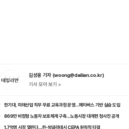
김성웅 기자 (woong@dailian.co.kr)
기사 모아 보기 >
한기대, 미래산업 직무 무료 교육과정 운영…메타버스 기반 실습 도입
869만 비정형 노동자 보호체계 구축…노동시장 대개편 청사진 공개
1.7억명 시장 열린다…한-방글라데시 CEPA 원칙적 타결