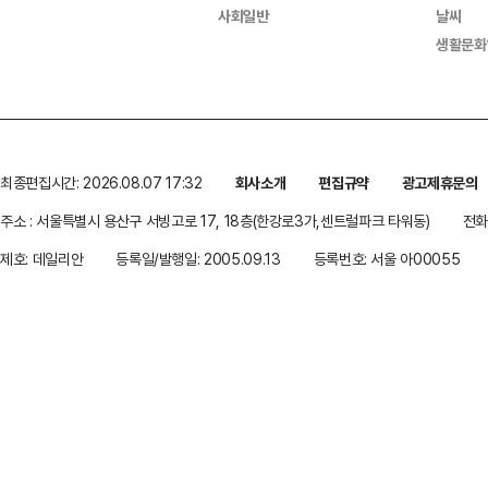
사회일반
날씨
생활문화
최종편집시간: 2026.08.07 17:32
회사소개
편집규약
광고제휴문의
주소 : 서울특별시 용산구 서빙고로 17, 18층(한강로3가,센트럴파크 타워동)
전화 
제호: 데일리안
등록일/발행일: 2005.09.13
등록번호: 서울 아00055