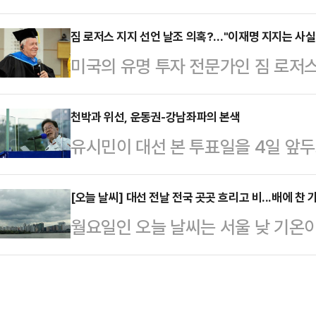
긴 노숙자가 정부의 지원을 받게 됐다
판이 뒤집어지고 있다"고 이재명 더
이츠타임스 등에 따르면 지난 26일
짐 로저스 지지 선언 날조 의혹?…"이재명 지지는 사실"
보는 1일 오전부터 경기 수원·성남·
미국의 유명 투자 전문가인 짐 로저
길가의 하수구에서 한 여성이 기어 
울 은평구·서대문구·마포구·강서구 
주당 대선 후보 지지 선언을 한 것이 
저분한 블라우스와 반바지 차림의 이
무진했다. 이중…
붙고 있다.민주당 의원의 주선으로 
천박과 위선, 운동권-강남좌파의 본색
놀라서 쳐다보자 어디론가 달려가더
유시민이 대선 본 투표일을 4일 앞두
지지 선언을 한 게 맞다는 입장이지만
셜미디어(SNS)에 해당 장면이 담긴 
진영 책사가 ‘제정신’을 잃었다.그는
일 회신을 통해 "그런 적이 없다"는
요'를 받았다.누리꾼…
을 가지고 비하하며 놀았다. 그의 천
[오늘 날씨] 대선 전날 전국 곳곳 흐리고 비...배에 찬
가짜 지지 선언을 날조한 사기극이자
월요일인 오늘 날씨는 서울 낮 기온
준을 그대로 까 보이고 말았다.유시
전 개성공단지원재단 이사장은 1일 
운데 남부 지방과 제주도부터 비가 
정치생명이 되었건 그것이 완전히 끝
후보 지지는 사…
서 동쪽으로 이동하는 고기압의 영향
대한민국이 성숙한 나라다. 그의 자
충청권과 남부지방, 제주도는 중국 
고 그가 아부한 이재명일 것이다.김