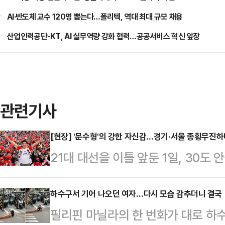
AI·반도체 교수 120명 뽑는다…폴리텍, 역대 최대 규모 채용
산업인력공단-KT, AI 실무역량 강화 협력…공공서비스 혁신 앞장
관련기사
[현장] '문수형'의 강한 자신감…경기·서울 종횡무진하
21대 대선을 이틀 앞둔 1일, 30도
선 후보의 열정을 누그러뜨리지 못했
한 일정을 수행하고, 더 강한 어투로
하수구서 기어 나오던 여자…다시 모습 감추더니 결국
필리핀 마닐라의 한 번화가 대로 하
제까지는 가짜라고 하고 이제부터는 