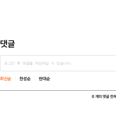
을 받아 흐리고 비가 내릴 전망이다
는 바람에 …
10~60mm, 전남 남해안과 경남 해
청권, 강원 남부 지역은 5~20mm 
도, 낮 최고기온…
댓글
최신순
찬성순
반대순
0 개의 댓글 전